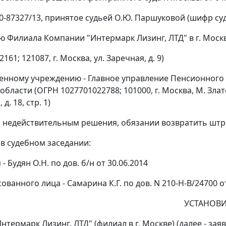
40-87327/13, принятое судьей О.Ю. Паршуковой (шифр суд
ю Филиала Компании "Интермарк Лизинг, ЛТД" в г. Моск
161; 121087, г. Москва, ул. Заречная, д. 9)
венному учреждению - Главное управление Пенсионного 
бласти (ОГРН 1027701022788; 101000, г. Москва, М. Златоус
д. 18, стр. 1)
 недействительным решения, обязании возвратить шт
 в судебном заседании:
 - Будян О.Н. по дов. б/н от 30.06.2014
ованного лица - Самарина К.Г. по дов. N 210-Н-В/24700 о
УСТАНОВИ
нтермарк Лизинг, ЛТД" (филиал в г. Москве) (далее - з