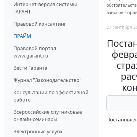
Интернет-версия системы
обстоятельств
ГАРАНТ
взносов - пр
Правовой консалтинг
27 сентября 2
ПРАЙМ
Постан
Правовой портал
февра
www.garant.ru
стра
Вести Гаранта
рас
Журнал "Законодательство"
кон
Консультации по эффективной
работе
Всероссийские спутниковые
онлайн-семинары
Постановлен
Электронные услуги