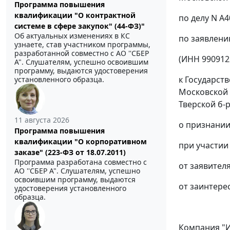
Программа повышения
квалификации "О контрактной
по делу N А
системе в сфере закупок" (44-ФЗ)"
Об актуальных изменениях в КС
по заявлени
узнаете, став участником программы,
разработанной совместно с АО ''СБЕР
(ИНН 9909122
А". Слушателям, успешно освоившим
программу, выдаются удостоверения
к Государст
установленного образца.
Московской о
Тверской б-р, 
11 августа 2026
о признании
Программа повышения
квалификации "О корпоративном
при участии
заказе" (223-ФЗ от 18.07.2011)
Программа разработана совместно с
от заявителя
АО ''СБЕР А". Слушателям, успешно
освоившим программу, выдаются
от заинтерес
удостоверения установленного
образца.
Компания "И