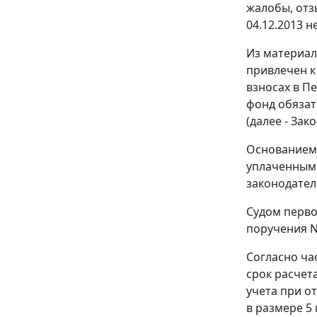
жалобы, отз
04.12.2013 н
Из материал
привлечен к
взносах в П
фонд обязат
(далее - Зак
Основанием 
уплаченным 
законодател
Судом перво
поручения N 
Согласно
ча
срок расчет
учета при о
в размере 5