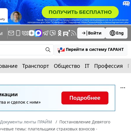
м
Войти
Eng
Перейти в систему ГАРАНТ
ование
Транспорт
Общество
IT
Профессия
П
Документы ленты ПРАЙМ
Постановление Девятого
лючевые темы: плательщики страховых взносов -