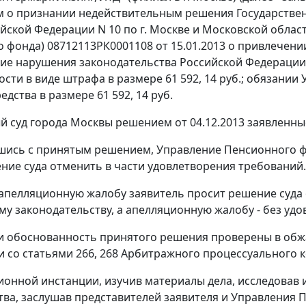
м о признании недействительным решения Государствен
йской Федерации N 10 по г. Москве и Московской област
 фонда) 08712113РК0001108 от 15.01.2013 о привлечени
ие нарушения законодательства Российской Федерации 
ости в виде штрафа в размере 61 592, 14 руб.; обязани
дства в размере 61 592, 14 руб.
й суд города Москвы
решением
от 04.12.2013 заявленн
шись с принятым решением, Управление Пенсионного ф
ние суда отменить в части удовлетворения требований.
 апелляционную жалобу заявитель просит решение суда 
у законодательству, а апелляционную жалобу - без удо
и обоснованность принятого решения проверены в обжа
и со
статьями 266
,
268
Арбитражного процессуального к
ионной инстанции, изучив материалы дела, исследовав
тва, заслушав представителей заявителя и Управления