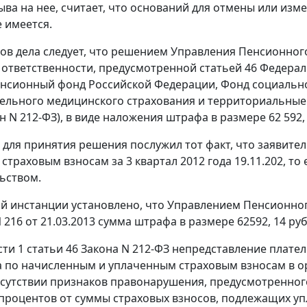
ыва на нее, считает, что оснований для отмены или из
е имеется.
ов дела следует, что решением Управления Пенсионного
 ответственности, предусмотренной
статьей 46
Федераль
енсионный фонд Российской Федерации, Фонд социальн
ельного медицинского страхования и территориальные
он N 212-ФЗ), в виде наложения штрафа в размере 62 592, 
для принятия решения послужил тот факт, что заявите
страховым взносам за 3 квартал 2012 года 19.11.202, т
ьством.
й инстанции установлено, что Управлением Пенсионног
216 от 21.03.2013 сумма штрафа в размере 62592, 14 руб
сти 1 статьи 46
Закона N 212-ФЗ непредставление плате
а по начисленным и уплаченным страховым взносам в ор
тсутствии признаков правонарушения, предусмотренного
 процентов от суммы страховых взносов, подлежащих упл