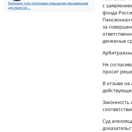
Выберите тему программы повышения квалификации
с заявление
для юристов ...
фонда Росси
Пенсионного
за совершен
ответственн
денежные сре
Арбитражны
Не согласив
просит реше
В отзыве на
действующем
Законность 
соответстви
Суд апелляц
доказательс