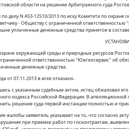
стовской области на решение Арбитражного суда Росто
13 по делу N А53-12510/2013 по иску Комитета по охран
тветчику - Обществу с ограниченной ответственностью 
шне уплаченные денежные средства принятое в составе 
УСТАНОВИ
охране окружающей среды и природных ресурсов Ростов
ограниченной ответственностью "Южгеосервис" об обяз
аченные денежные средства.
а от 07.11.2013 в иске отказано.
шись с указанным судебным актом, истец обжаловал ег
ного кодекса Российской Федерации. В апелляционной 
нить решение суда первой инстанции полностью и прин
ие жалобы заявитель указывает на то, что согласно акт
рушения при приемке работ по госконтрактам, выявле
6 420 руб., указанные документы не представлены ответ