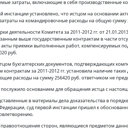
мые затраты, включающие в себя производственные к
й инстанции установлено, что истцом на основании а
затраты на командировочные расходы на общую сумму 2
рки деятельности Комитета за 2011-2012 гг. от 21.01.2
азанным выше государственным контрактам в части от
 акты приемки выполненных работ, компенсируемых по
020 руб.
тцом бухгалтерских документов, подтверждающих ком
 контрактам за 2011-2012 гг. установила наличие таких 
щие расходы на сумму 256420 руб. ответчиком не пред
послужило основанием для обращения истца с настоящи
ставленные в материалы дела доказательства в порядк
Федерации, суд первой инстанции пришел к обоснованно
овлетворению.
правоотношения сторон, являющиеся предметом данног