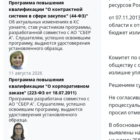
Программа повышения
ресурсов Ро
квалификации "О контрактной
системе в сфере закупок" (44-ФЗ)"
от 07.11.20
Об актуальных изменениях в КС
области к о
узнаете, став участником программы,
бюджет изли
разработанной совместно с АО ''СБЕР
А". Слушателям, успешно освоившим
программу, выдаются удостоверения
установленного образца.
Комитет по 
обществу с 
излишне упл
11 августа 2026
Программа повышения
Решением суд
квалификации "О корпоративном
заказе" (223-ФЗ от 18.07.2011)
Не согласив
Программа разработана совместно с
АО ''СБЕР А". Слушателям, успешно
процессуаль
освоившим программу, выдаются
просил отме
удостоверения установленного
образца.
В обоснован
выявлены на
на сумму 25