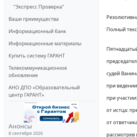
"Экспресс Проверка"
Резолютивна
Ваши преимущества
Полный текс
Информационный банк
Информационные материалы
Пятнадцатый
Купить систему ГАРАНТ
председател
Телекоммуникационное
судей Ванина
обновление
при ведении
АНО ДПО «Образовательный
центр ГАРАНТ»
при участии
от истца: п
от ответчик
Анонсы
8 сентября 2026
рассмотрев 