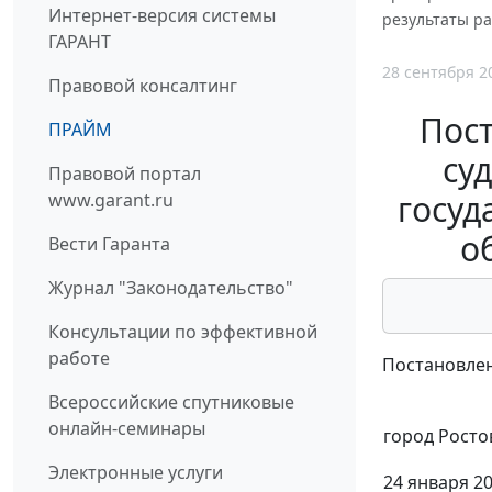
Интернет-версия системы
результаты ра
ГАРАНТ
28 сентября 2
Правовой консалтинг
Пос
ПРАЙМ
су
Правовой портал
госуд
www.garant.ru
о
Вести Гаранта
Журнал "Законодательство"
Консультации по эффективной
работе
Постановлен
Всероссийские спутниковые
онлайн-семинары
город Росто
Электронные услуги
24 января 20