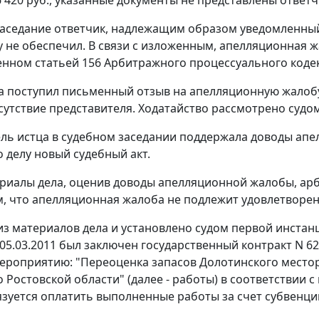
заседание ответчик, надлежащим образом уведомленны
у не обеспечил. В связи с изложенным, апелляционная жа
енном
статьей 156
Арбитражного процессуального кодек
а поступил письменный отзыв на апелляционную жалоб
сутствие представителя. Ходатайство рассмотрено судо
ль истца в судебном заседании поддержала доводы ап
о делу новый судебный акт.
риалы дела, оценив доводы апелляционной жалобы, ар
м, что апелляционная жалоба не подлежит удовлетвор
 из материалов дела и установлено судом первой инстан
 05.03.2011 был заключен государственный контракт N 6
ероприятию: "Переоценка запасов Долотинского место
 Ростовской области" (далее - работы) в соответствии 
язуется оплатить выполненные работы за счет субвенци