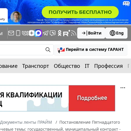
м
Войти
Eng
Перейти в систему ГАРАНТ
ование
Транспорт
Общество
IT
Профессия
П
Документы ленты ПРАЙМ
Постановление Пятнадцатого
лючевые темы: государственный, муниципальный контракт -