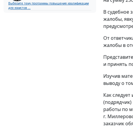
Выберите тему программы повышения квалификации
для юристов ...
В судебное 
жалобы, явк
предусмотр
От ответчик
жалобы в от
Представите
и принять п
Изучив мате
выводу о то
Как следует
(подрядчик)
работы по м
г. Миллерово
заказчик об