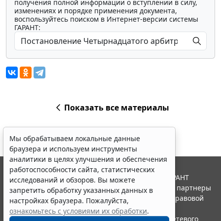
получения полной информации о вступлении в силу,
изменениях и порядке применения документа,
воспользуйтесь поиском в Интернет-версии системы
ГАРАНТ:
Показать все материалы
Мы обрабатываем локальные данные
браузера и используем инструменты
аналитики в целях улучшения и обеспечения
работоспособности сайта, статистических
© ООО "НПП "ГАРАНТ-СЕРВИС", 2026. Система ГАРАНТ
исследований и обзоров. Вы можете
выпускается с 1990 года. Компания "Гарант" и ее партнеры
запретить обработку указанных данных в
являются участниками Российской ассоциации правовой
настройках браузера. Пожалуйста,
информации ГАРАНТ.
ознакомьтесь с условиями их обработки
.
Портал ГАРАНТ.РУ зарегистрирован в качестве сетевого