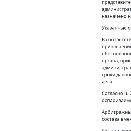
представит
администрат
назначено н
Указанные о
В соответст
привлечении
обоснованно
органа, при
администрат
сроки давно
дела.
Согласно
ч. 
оспариваемо
Арбитражный
состава вме
Суд апелляц