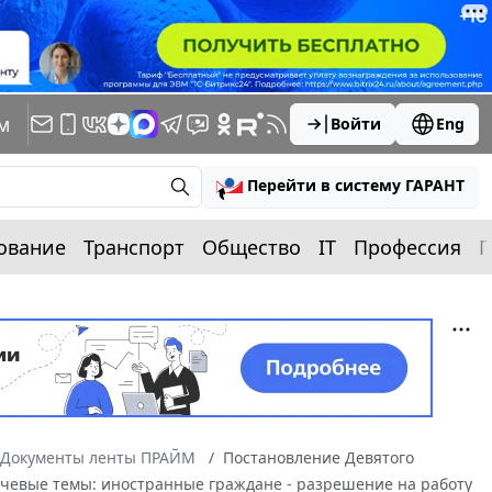
м
Войти
Eng
Перейти в систему ГАРАНТ
ование
Транспорт
Общество
IT
Профессия
П
Документы ленты ПРАЙМ
Постановление Девятого
лючевые темы: иностранные граждане - разрешение на работу