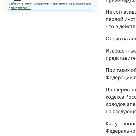
Выберите тему программы повышения квалификации
для юристов ...
Не согласив
первой инст
что в дейст
Отзыв на ап
Извещенные 
представите
При таких о
Федерации в
Проверив за
кодекса Рос
доводов апе
на следующ
Как установ
Федеральной