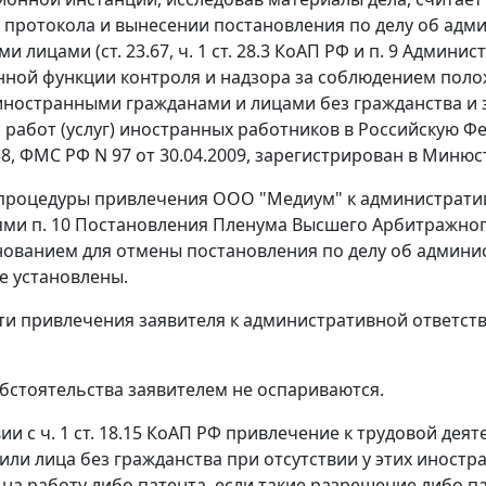
 протокола и вынесении постановления по делу об а
ми лицами (
ст. 23.67
,
ч. 1 ст. 28.3
КоАП РФ и п. 9 Админис
нной функции контроля и надзора за соблюдением пол
ностранными гражданами и лицами без гражданства и 
 работ (услуг) иностранных работников в Российскую Фе
, ФМС РФ N 97 от 30.04.2009, зарегистрирован в Минюсте
роцедуры привлечения ООО "Медиум" к административн
ями
п. 10
Постановления Пленума Высшего Арбитражного 
нованием для отмены постановления по делу об админ
е установлены.
ти привлечения заявителя к административной ответств
бстоятельства заявителем не оспариваются.
вии с
ч. 1 ст. 18.15
КоАП РФ привлечение к трудовой деят
или лица без гражданства при отсутствии у этих иностр
на работу либо патента, если такие разрешение либо п