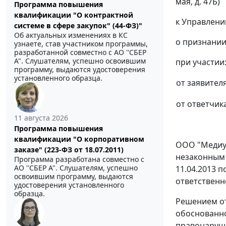
мая, д. 47Б)
Программа повышения
квалификации "О контрактной
к Управлени
системе в сфере закупок" (44-ФЗ)"
Об актуальных изменениях в КС
о признании
узнаете, став участником программы,
разработанной совместно с АО ''СБЕР
А". Слушателям, успешно освоившим
при участии
программу, выдаются удостоверения
установленного образца.
от заявителя
от ответчика
11 августа 2026
Программа повышения
квалификации "О корпоративном
ООО "Медиум
заказе" (223-ФЗ от 18.07.2011)
незаконным 
Программа разработана совместно с
АО ''СБЕР А". Слушателям, успешно
11.04.2013 
освоившим программу, выдаются
ответственн
удостоверения установленного
образца.
Решением
о
обоснованно
правонаруше