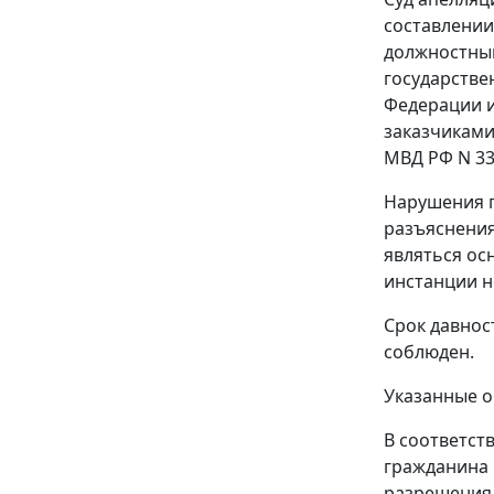
составлении
должностны
государстве
Федерации и
заказчиками
МВД РФ N 338
Нарушения п
разъяснени
являться ос
инстанции н
Срок давнос
соблюден.
Указанные о
В соответст
гражданина 
разрешения 