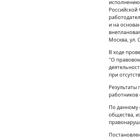
исполнению 
Российской 
работодател
и на основа
внеплановая
Москва, ул. 
В ходе пров
"О правовом
деятельност
при отсутств
Результаты 
работников о
По данному 
общества, 
правонаруш
Постановлен