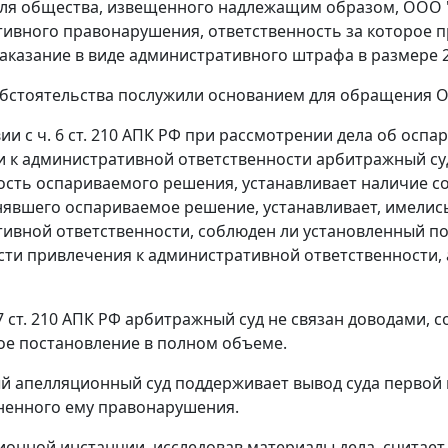
еля общества, извещенного надлежащим образом, ООО
ивного правонарушения, ответственность за которое 
аказание в виде административного штрафа в размере 2
бстоятельства послужили основанием для обращения О
вии с
ч. 6 ст. 210
АПК РФ при рассмотрении дела об оспа
 к административной ответственности арбитражный суд
сть оспариваемого решения, устанавливает наличие 
нявшего оспариваемое решение, устанавливает, имелис
ивной ответственности, соблюден ли установленный пор
сти привлечения к административной ответственности,
7 ст. 210
АПК РФ арбитражный суд не связан доводами, с
е постановление в полном объеме.
 апелляционный суд поддерживает вывод суда первой и
ненного ему правонарушения.
ионной инстанции, исследовав материалы дела, считае