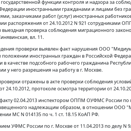
государственной функции контроля и надзора за собл
Федерации иностранными гражданами и лицами без гра
ями, заказчиками работ (услуг) иностранных работнико
нии распоряжения от 24.10.2012 N 921 сотрудниками О
 выездная проверка соблюдения миграционного законода
Синявинская, вл. 11.
едения проверки выявлен факт нарушения ООО "Медиу
 положении иностранных граждан в Российской Федера
и в качестве подсобного рабочего гражданина Республики
ии у него разрешения на работу в г. Москве.
проверки отражены в акте проверки соблюдения услов
т 24.10.2012, протоколе осмотра территории от 24.10.2
факту 02.04.2013 инспектором ОППМ ОУФМС России по г.
извещенного надлежащим образом, в отношении ООО "М
ении МС N 014135 по
ч. 1 ст. 18.15
КоАП РФ.
ием УФМС России по г. Москве от 11.04.2013 по делу N 9