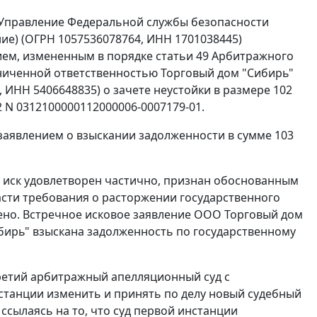
 Управление Федеральной службы безопасности
ние) (ОГРН 1057536078764, ИНН 1701038445)
ием, измененным в порядке
статьи 49
Арбитражного
аниченной ответственностью Торговый дом "Сибирь"
, ИНН 5406648835) о зачете неустойки в размере 102
2 N 0312100000112000006-0007179-01.
аявлением о взыскании задолженности в сумме 103
а иск удовлетворен частично, признан обоснованным
части требования о расторжении государственного
щено. Встречное исковое заявление ООО Торговый дом
ибирь" взыскана задолженность по государственному
Третий арбитражный апелляционный суд с
станции изменить и принять по делу новый судебный
 ссылаясь на то, что суд первой инстанции