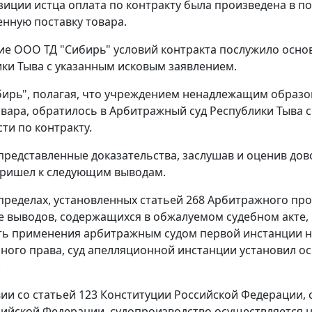
зиции истца оплата по контракту была произведена в п
нную поставку товара.
е ООО ТД "Сибирь" условий контракта послужило осн
ики Тыва с указанным исковым заявлением.
ирь", полагая, что учреждением ненадлежащим образо
овара, обратилось в Арбитражный суд Республики Тыва 
ти по контракту.
представленные доказательства, заслушав и оценив дов
пришел к следующим выводам.
пределах, установленных
статьей 268
Арбитражного проц
е выводов, содержащихся в обжалуемом судебном акте,
ть применения арбитражным судом первой инстанции н
ного права, суд апелляционной инстанции установил осн
.
вии со
статьей 123
Конституции Российской Федерации,
сийской Федерации, судопроизводство осуществляется н