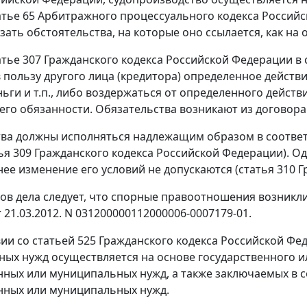
атье 65
Арбитражного процессуального кодекса Российск
зать обстоятельства, на которые оно ссылается, как на
атье 307
Гражданского кодекса Российской Федерации в 
 пользу другого лица (кредитора) определенное действи
ньги и т.п., либо воздержаться от определенного действ
его обязанности. Обязательства возникают из договора
ва должны исполняться надлежащим образом в соответ
ья 309
Гражданского кодекса Российской Федерации). Од
ее изменение его условий не допускаются (
статья 310
Г
ов дела следует, что спорные правоотношения возникл
 21.03.2012. N 031200000112000006-0007179-01.
вии со
статьей 525
Гражданского кодекса Российской Фед
ых нужд осуществляется на основе государственного и
нных или муниципальных нужд, а также заключаемых в с
нных или муниципальных нужд.