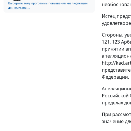
необоснован
Выберите тему программы повышения квалификации
для юристов ...
Истец предс
удовлетворе
Стороны, ув
121
,
123
Арби
принятии ап
апелляционн
http://kad.a
представите
Федерации.
Апелляционн
Российской 
пределах д
При рассмот
значение для