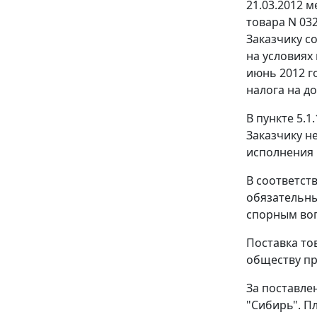
21.03.2012 
товара N 03
Заказчику со
на условиях
июнь 2012 го
налога на д
В пункте 5.1
Заказчику н
исполнения 
В соответст
обязательны
спорным во
Поставка то
обществу пре
За поставле
"Сибирь". П