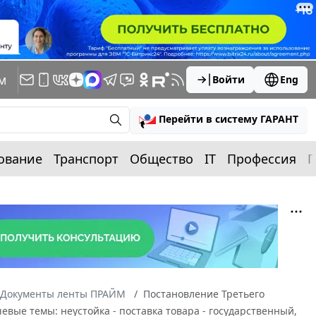
м
Войти
Eng
Перейти в систему ГАРАНТ
ование
Транспорт
Общество
IT
Профессия
П
Документы ленты ПРАЙМ
Постановление Третьего
евые темы: неустойка - поставка товара - государственный,