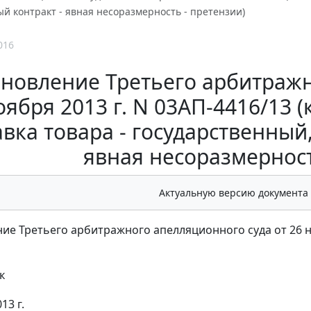
 контракт - явная несоразмерность - претензии)
016
новление Третьего арбитражн
оября 2013 г. N 03АП-4416/13 
авка товара - государственный
явная несоразмерност
Актуальную версию документа
ие Третьего арбитражного апелляционного суда от 26 но
к
13 г.