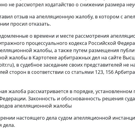
но не рассмотрел ходатайство о снижении размера неус
тавил отзыв на апелляционную жалобу, в котором с апел
нии просил отказать.
едомленные о времени и месте рассмотрения апелляци
тражного процессуального кодекса Российской Федера
елляционной жалобы, а также путем размещения публи
ой жалобы в Картотеке арбитражных дел на сайте Выс
rbitr.ru), в судебное заседание своих представителей не
лей сторон в соответствии со
статьями 123
,
156
Арбитра
ая жалоба рассматривается в порядке, установленном
Федерации. Законность и обоснованность решения суда
оводов апелляционной жалобы
рении настоящего дела судом апелляционной инстанц
 дела.