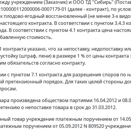
между учреждением (Заказчик) и ООО ТД "Сибирь" (Поста
2100000112000006-0007179-01 (далее - контракт), по усл
к плодово-ягодный восстановленный (не менее 3-х видов)
 настоящего контракта. В соответствии с пунктом 3.4.3 
да. В соответствии с пунктом 4.1 контракта цена настоя
обавленную стоимость.
.1 контракта указано, что за непоставку, недопоставку 
еустойку (штраф, пени) в размере 1 % от цены контракт
им обязательств согласно контракту.
вии с пунктом 7.1 контракта для разрешения споров по
й претензионный порядок. Для таких целей стороны до
просам.
вара произведена обществом партиями 16.04.2012 и 08.0
тензию о непоставке товара в срок до 31.03.2012.
нный товар учреждение платежным поручением от 14.05
латежным поручением от 05.09.2012 N 809520 учреждени