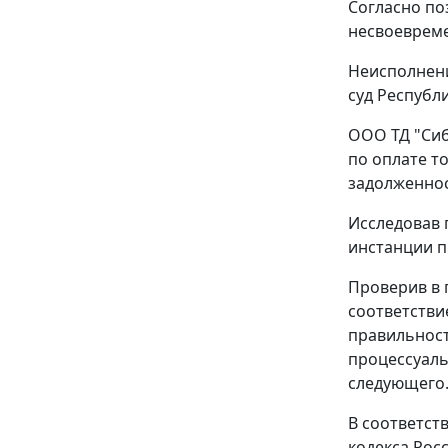
Согласно по
несвоевреме
Неисполнени
суд Республ
ООО ТД "Сиб
по оплате т
задолженнос
Исследовав 
инстанции 
Проверив в 
соответстви
правильнос
процессуаль
следующего
В соответст
кодекса Рос