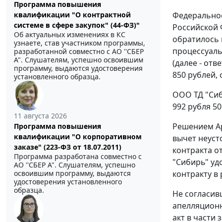
Программа повышения
Федеральное
квалификации "О контрактной
системе в сфере закупок" (44-ФЗ)"
Российской 
Об актуальных изменениях в КС
обратилось 
узнаете, став участником программы,
процессуаль
разработанной совместно с АО ''СБЕР
А". Слушателям, успешно освоившим
(далее - от
программу, выдаются удостоверения
850 рублей,
установленного образца.
ООО ТД "Сиб
992 рубля 50
11 августа 2026
Решением
А
Программа повышения
квалификации "О корпоративном
вычет неуст
заказе" (223-ФЗ от 18.07.2011)
контракта о
Программа разработана совместно с
"Сибирь" уд
АО ''СБЕР А". Слушателям, успешно
контракту в 
освоившим программу, выдаются
удостоверения установленного
образца.
Не согласив
апелляционн
акт в части