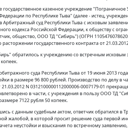
 государственное казенное учреждение "Пограничное
Федерации по Республике Тыва" (далее - истец, учрежде
в Арбитражный суд Республики Тыва с исковым заявлен
ного кодекса Российской Федерации, к обществу с огр
ветчик, общество, ООО ТД "Сибирь") (ОГРН 1105476078620
 о расторжении государственного контракта от 21.03.201
ирь" обратилось к учреждению со встречным исковым з
 копеек.
рбитражного суда Республики Тыва от 19 июня 2013 год
ойки в размере 96 800 рублей. Производство по делу в 
т 21.03.2012 N 0312100000112000006-0007179-01 прекра
овлетворено в части, с учреждения в пользу ООО ТД "С
размере 7122 рубля 50 копеек.
шись с данным судебным актом, ответчик обратился в 
ой жалобой, в которой просит решение суда первой ин
 зачета неустойки и взыскания по встречному заявлению,