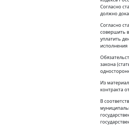
Согласно
ст
должно дока
Согласно
ст
совершить в
уплатить де
исполнения 
Обязательст
закона (
стат
односторонн
Из материал
контракта от
В соответст
муниципальн
государстве
государстве