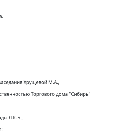
а.
заседания Хрущевой М.А.,
ственностью Торгового дома "Сибирь"
ды Л.К-Б.,
л: