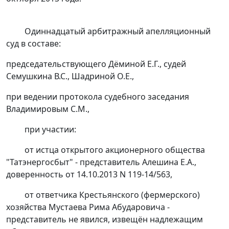
Одиннадцатый арбитражный апелляционный
суд в составе:
председательствующего Дёминой Е.Г., судей
Семушкина В.С., Шадриной О.Е.,
при ведении протокола судебного заседания
Владимировым С.М.,
при участии:
от истца открытого акционерного общества
"Татэнергосбыт" - представитель Алешина Е.А.,
доверенность от 14.10.2013 N 119-14/563,
от ответчика Крестьянского (фермерского)
хозяйства Мустаева Рима Абударовича -
представитель не явился, извещён надлежащим