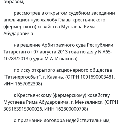
образом,
рассмотрев в открытом судебном заседании
апелляционную жалобу Главы крестьянского
(фермерского) хозяйства Мустаева Рима
Абударовича
на
решение
Арбитражного суда Республики
Татарстан от 07 августа 2013 года по делу N А65-
10783/2013 (судья М.А. Исхакова)
по иску открытого акционерного общества
"Татэнергосбыт", г. Казань, (ОГРН 1091690003481,
ИНН 1657082308)
к Крестьянскому (фермерскому) хозяйству
Мустаева Рима Абударовича, г. Мензелинск, (ОГРН
305163915900026, ИНН 162800000798)
о признании договора недействительным,