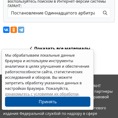
воспользуйтесь поиском в Интернет-версии системы
ГАРАНТ:
Показать все материалы
Мы обрабатываем локальные данные
браузера и используем инструменты
аналитики в целях улучшения и обеспечения
работоспособности сайта, статистических
исследований и обзоров. Вы можете
запретить обработку указанных данных в
© ООО "НПП "ГАРАНТ-СЕРВИС", 2026. Система ГАРАНТ
настройках браузера. Пожалуйста,
выпускается с 1990 года. Компания "Гарант" и ее партнеры
ознакомьтесь с условиями их обработки
.
являются участниками Российской ассоциации правовой
Принять
информации ГАРАНТ.
Портал ГАРАНТ.РУ зарегистрирован в качестве сетевого
издания Федеральной службой по надзору в сфере