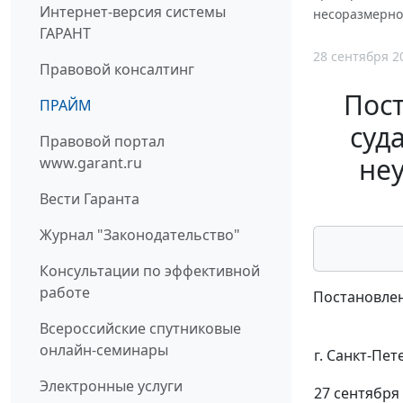
Интернет-версия системы
несоразмернос
ГАРАНТ
28 сентября 2
Правовой консалтинг
Пос
ПРАЙМ
суд
Правовой портал
неу
www.garant.ru
Вести Гаранта
Журнал "Законодательство"
Консультации по эффективной
работе
Постановлен
Всероссийские спутниковые
онлайн-семинары
г. Санкт-Пет
Электронные услуги
27 сентября 