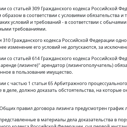
вии со
статьей 309
Гражданского кодекса Российской Фе
образом в соответствии с условиями обязательства и т
таких условий и требований - в соответствии с обычая
мыми требованиями.
и 310
Гражданского кодекса Российской Федерации одно
ее изменение его условий не допускаются, за исключен
вии со
статьей 614
Гражданского кодекса Российской Фе
аренде (лизинге)" арендатор (лизингополучатель) обяз
нное в пользование имущество.
вии с
частью 1 статьи 65
Арбитражного процессуального 
 в деле, должно доказать обстоятельства, на которые о
.
 Общих правил договора лизинга предусмотрен график 
представленные в материалы дела доказательства в по
ного кодекса Российской Федерации, суд первой инста