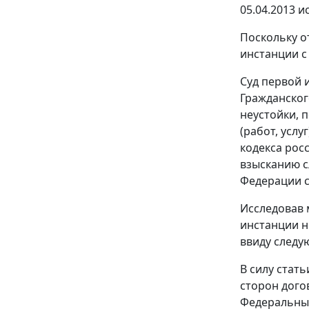
05.04.2013 и
Поскольку о
инстанции с
Суд первой 
Гражданског
неустойки, 
(работ, усл
кодекса рос
взысканию с
Федерации с
Исследовав 
инстанции н
ввиду следу
В силу
стать
сторон дого
Федеральным