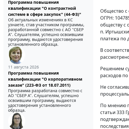
Программа повышения
квалификации "О контрактной
Общество с о
системе в сфере закупок" (44-ФЗ)"
ОГРН: 10478
Об актуальных изменениях в КС
обществу с о
узнаете, став участником программы,
разработанной совместно с АО ''СБЕР
п. Иртышский
А". Слушателям, успешно освоившим
платежа по д
программу, выдаются удостоверения
установленного образца.
В соответст
рассмотрено
11 августа 2026
Решением
су
Программа повышения
расходов по
квалификации "О корпоративном
заказе" (223-ФЗ от 18.07.2011)
Не согласив
Программа разработана совместно с
процессуаль
АО ''СБЕР А". Слушателям, успешно
освоившим программу, выдаются
По мнению п
удостоверения установленного
образца.
статьи 333
Г
подтверждаю
последствия