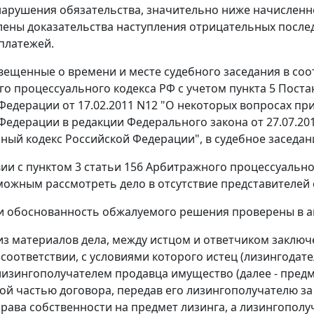
нарушения обязательства, значительно ниже начисленно
лены доказательства наступления отрицательных после
платежей.
вещенные о времени и месте судебного заседания в соо
о процессуального кодекса РФ с учетом
пункта 5
Поста
Федерации от 17.02.2011 N12 "О некоторых вопросах п
Федерации в редакции Федерального закона от 27.07.2
ный кодекс Российской Федерации", в судебное заседан
вии с
пунктом 3 статьи 156
Арбитражного процессуальног
можным рассмотреть дело в отсутствие представителей 
и обоснованность обжалуемого решения проверены в а
 из материалов дела, между истцом и ответчиком заключ
в соответствии, с условиями которого истец (лизингодат
лизингополучателем продавца имущество (далее - предм
й частью договора, передав его лизингополучателю за 
рава собственности на предмет лизинга, а лизингополу