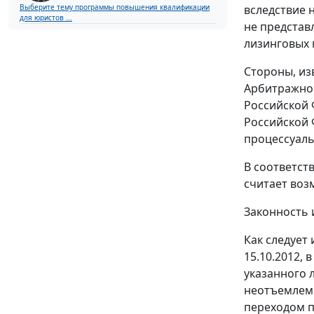
вследствие 
Выберите тему программы повышения квалификации
для юристов ...
не представ
лизинговых 
Стороны, из
Арбитражног
Российской 
Российской 
процессуаль
В соответст
считает воз
Законность 
Как следует
15.10.2012, 
указанного 
неотъемлемо
переходом п