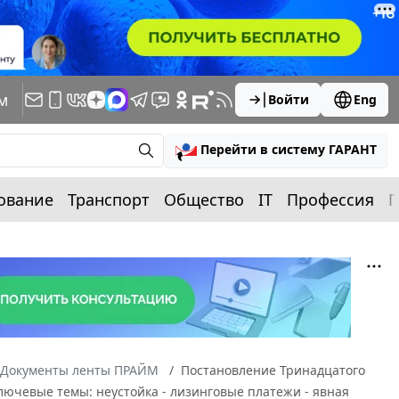
м
Войти
Eng
Перейти в систему ГАРАНТ
ование
Транспорт
Общество
IT
Профессия
П
Документы ленты ПРАЙМ
Постановление Тринадцатого
ключевые темы: неустойка - лизинговые платежи - явная