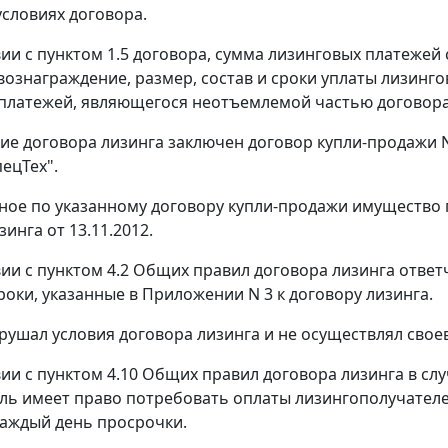
условиях договора.
ии с пунктом 1.5 договора, сумма лизинговых платежей с
вознаграждение, размер, состав и сроки уплаты лизинг
платежей, являющегося неотъемлемой частью договора
ие договора лизинга заключен договор купли-продажи N
ецТех".
ое по указанному договору купли-продажи имущество 
инга от 13.11.2012.
вии с пунктом 4.2 Общих правил договора лизинга ответ
роки, указанные в Приложении N 3 к договору лизинга.
рушал условия договора лизинга и не осуществлял сво
вии с пунктом 4.10 Общих правил договора лизинга в сл
ль имеет право потребовать оплаты лизингополучателе
каждый день просрочки.