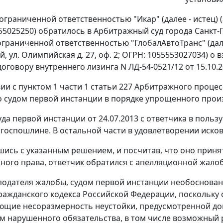
граниченной ответственностью "Икар" (далее - истец) (а
55025250) обратилось в Арбитражный суд города Санкт-П
граниченной ответственностью "ГлобалАвтоТранс" (далее
, ул. Олимпийская д. 27, оф. 2; ОГРН: 1055553027034) о 
оговору внутреннего лизинга N ЛД-54-0521/12 от 15.10.2
вии с
пунктом 1 части 1 статьи 227
Арбитражного процесс
 судом первой инстанции в порядке упрощенного прои
да первой инстанции от 24.07.2013 с ответчика в пользу
 госпошлине. В остальной части в удовлетворении иско
шись с указанным решением, и посчитав, что оно прин
ного права, ответчик обратился с апелляционной жало
одателя жалобы, судом первой инстанции необоснованн
ражданского кодекса Российской Федерации, поскольку 
щие несоразмерность неустойки, предусмотренной дого
м нарушенного обязательства, в том числе возможный 