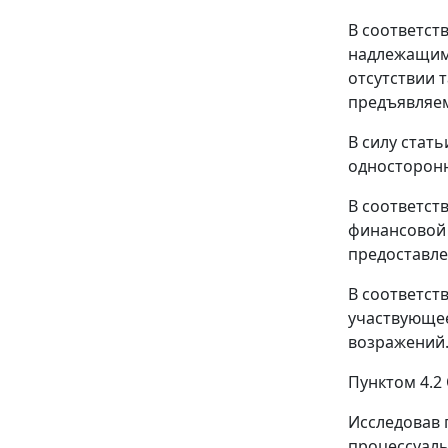
В соответст
надлежащим 
отсутствии 
предъявляе
В силу
стать
односторонн
В соответст
финансовой 
предоставле
В соответст
участвующее
возражений
Пунктом 4.2
Исследовав 
процессуаль