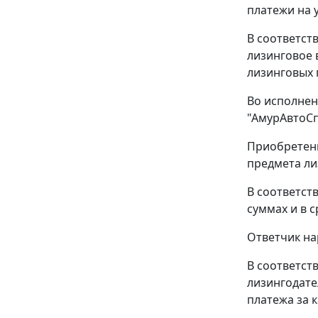
платежи на 
В соответств
лизинговое 
лизинговых 
Во исполнен
"АмурАвтоСп
Приобретенн
предмета лиз
В соответст
суммах и в с
Ответчик на
В соответст
лизингодате
платежа за 