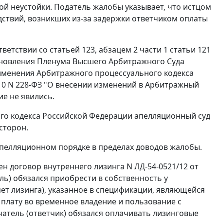
й неустойки. Податель жалобы указывает, что истцом
дствий, возникших из-за задержки ответчиком оплаты
тветствии со
статьей 123
,
абзацем 2 части 1 статьи 121
новления Пленума Высшего Арбитражного Суда
рименения Арбитражного процессуального кодекса
010 N 228-ФЗ "О внесении изменений в Арбитражный
ие не явились.
о кодекса Российской Федерации апелляционный суд
сторон.
пелляционном порядке в пределах доводов жалобы.
ен договор внутреннего лизинга N ЛД-54-0521/12 от
ель) обязался приобрести в собственность у
ет лизинга), указанное в спецификации, являющейся
плату во временное владение и пользование с
чатель (ответчик) обязался оплачивать лизинговые