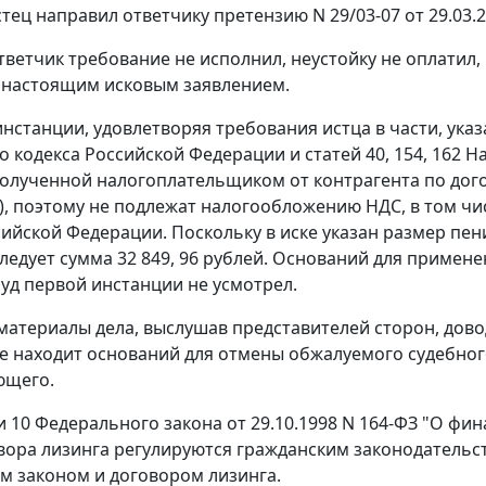
стец направил ответчику претензию N 29/03-07 от 29.03.
тветчик требование не исполнил, неустойку не оплатил,
 настоящим исковым заявлением.
инстанции, удовлетворяя требования истца в части, указ
о кодекса Российской Федерации и
статей 40
,
154
,
162
На
полученной налогоплательщиком от контрагента по дого
уг), поэтому не подлежат налогообложению НДС, в том ч
сийской Федерации. Поскольку в иске указан размер пен
ледует сумма 32 849, 96 рублей. Оснований для примен
уд первой инстанции не усмотрел.
материалы дела, выслушав представителей сторон, дов
е находит оснований для отмены обжалуемого судебно
ющего.
и 10
Федерального закона от 29.10.1998 N 164-ФЗ "О фин
вора лизинга регулируются гражданским законодатель
 законом и договором лизинга.