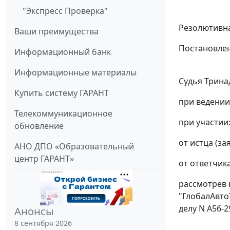
"Экспресс Проверка"
Резолютивна
Ваши преимущества
Постановлен
Информационный банк
Информационные материалы
Судья Трина
Купить систему ГАРАНТ
при ведении
Телекоммуникационное
при участии
обновление
от истца (за
АНО ДПО «Образовательный
центр ГАРАНТ»
от ответчика
рассмотрев 
"ГлобалАвто
делу N А56-
Анонсы
8 сентября 2026