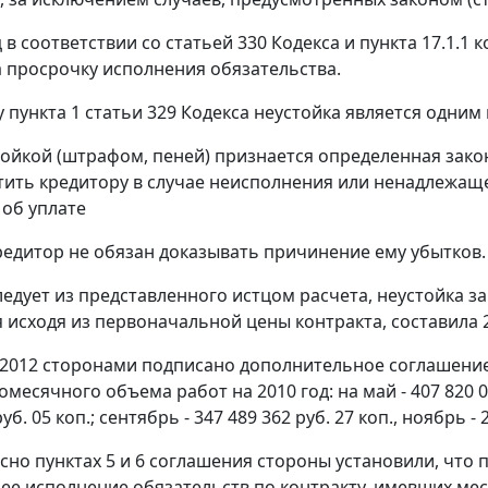
 в соответствии со
статьей 330
Кодекса и пункта 17.1.1 
а просрочку исполнения обязательства.
у
пункта 1 статьи 329
Кодекса неустойка является одним
ойкой (штрафом, пеней) признается определенная зак
тить кредитору в случае неисполнения или ненадлежаще
об уплате
редитор не обязан доказывать причинение ему убытков.
ледует из представленного истцом расчета, неустойка з
 исходя из первоначальной цены контракта, составила 2 
.2012 сторонами подписано дополнительное соглашение
месячного объема работ на 2010 год: на май - 407 820 055
уб. 05 коп.; сентябрь - 347 489 362 руб. 27 коп., ноябрь - 
сно пунктах 5 и 6 соглашения стороны установили, что 
е исполнение обязательств по контракту, имевших мес