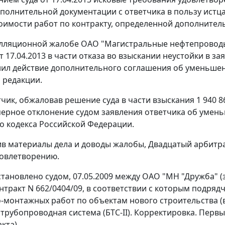
сполнительной документации с ответчика в пользу истца
тоимости работ по контракту, определенной дополнитель
лляционной жалобе ОАО "Магистральные нефтепроводы 
т 17.04.2013 в части отказа во взыскании неустойки в з
ил действие дополнительного соглашения об уменьшени
 редакции.
чик, обжаловав решение суда в части взыскания 1 940 86
ерное отклонение судом заявления ответчика об умень
о кодекса Российской Федерации.
в материалы дела и доводы жалобы, Двадцатый арбитра
овлетворению.
становлено судом, 07.05.2009 между ОАО "МН "Дружба" (
нтракт N 662/0404/09, в соответствии с которым подряд
-монтажных работ по объектам нового строительства (в 
 трубопроводная система (БТС-II). Корректировка. Первы
акта).