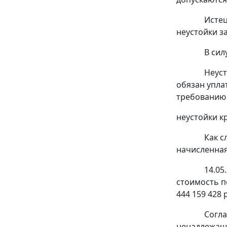
Истец
неустойки з
В сил
Неуст
обязан упла
требованию 
неустойки к
Как с
начисленная
14.05
стоимость по
444 159 428 р
Согла
ненадлежаще