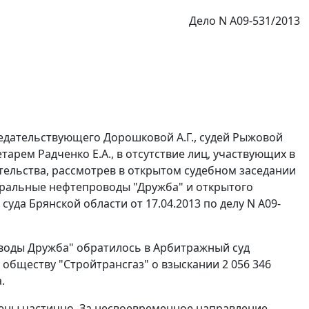
Дело N А09-531/2013
едательствующего Дорошковой А.Г., судей Рыжовой
етарем Радченко Е.А., в отсутствие лиц, участвующих в
тельства, рассмотрев в открытом судебном заседании
ральные нефтепроводы "Дружба" и открытого
уда Брянской области от 17.04.2013 по делу N А09-
оды Дружба" обратилось в Арбитражный суд
обществу "Стройтрансгаз" о взыскании 2 056 346
.
рены частично. За несвоевременное направление