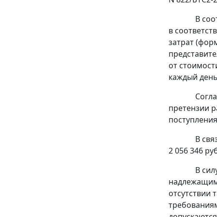
В соо
в соответст
затрат (фор
представите
от стоимост
каждый день
Согла
претензии р
поступления
В свя
2 056 346 ру
В сил
надлежащим 
отсутствии 
требованиям
допускаются