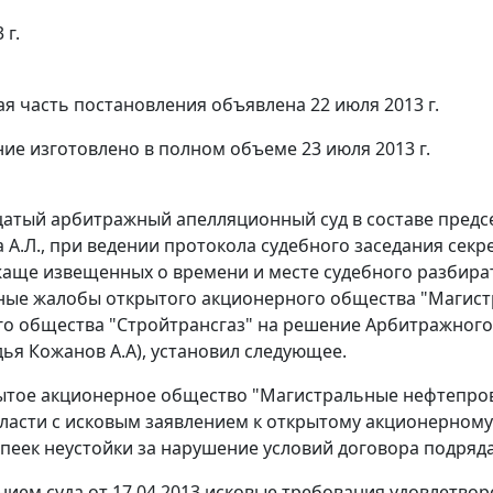
 г.
я часть постановления объявлена 22 июля 2013 г.
ие изготовлено в полном объеме 23 июля 2013 г.
атый арбитражный апелляционный суд в составе предс
а А.Л., при ведении протокола судебного заседания секр
жаще извещенных о времени и месте судебного разбира
ые жалобы открытого акционерного общества "Магист
о общества "Стройтрансгаз" на
решение
Арбитражного с
дья Кожанов А.А), установил следующее.
ытое акционерное общество "Магистральные нефтепров
ласти с исковым заявлением к открытому акционерному 
опеек неустойки за нарушение условий договора подряда
ием суда от 17.04.2013 исковые требования удовлетво