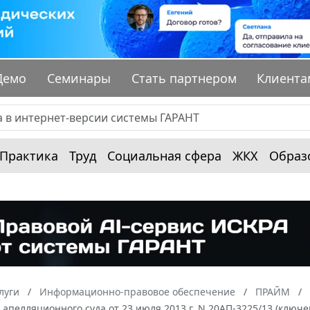
Демо
Семинары
Стать партнером
Клиента
Практика
Труд
Социальная сфера
ЖКХ
Образ
луги
Информационно-правовое обеспечение
ПРАЙМ
апелляционного суда от 23 июля 2013 г. N 20АП-3225/13 (ключе