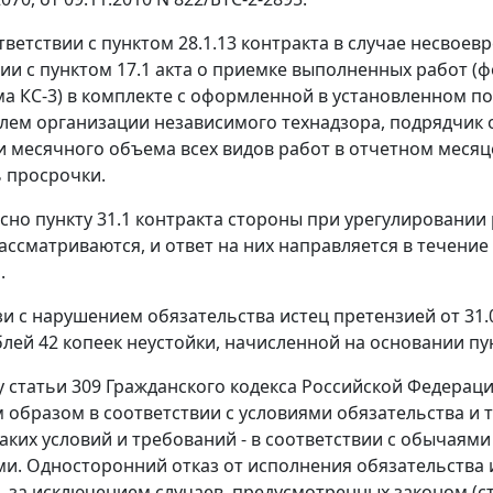
тветствии с пунктом 28.1.13 контракта в случае несвоев
вии с пунктом 17.1 акта о приемке выполненных работ (
ма КС-3) в комплекте с оформленной в установленном 
лем организации независимого технадзора, подрядчик о
и месячного объема всех видов работ в отчетном месяц
 просрочки.
сно пункту 31.1 контракта стороны при урегулировани
ассматриваются, и ответ на них направляется в течение
.
зи с нарушением обязательства истец претензией от 31.
блей 42 копеек неустойки, начисленной на основании пун
у
статьи 309
Гражданского кодекса Российской Федерации
образом в соответствии с условиями обязательства и т
таких условий и требований - в соответствии с обыча
и. Односторонний отказ от исполнения обязательства 
, за исключением случаев, предусмотренных законом (
с