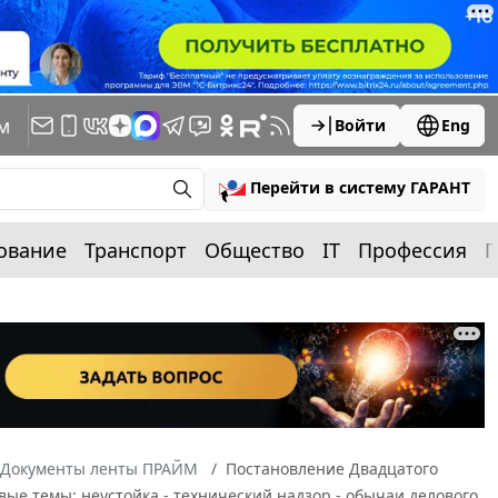
м
Войти
Eng
Перейти в систему ГАРАНТ
ование
Транспорт
Общество
IT
Профессия
П
Документы ленты ПРАЙМ
Постановление Двадцатого
вые темы: неустойка - технический надзор - обычаи делового