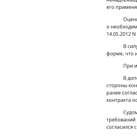
его применя
Оцени
о необходим
14.05.2012 N 
В сил
форме, что 
При и
В доп
стороны кон
ранее согла
контракта о
Судом
требований 
согласился 