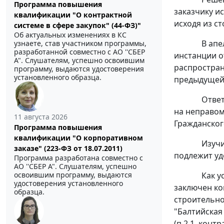
Программа повышения
заказчику и
квалификации "О контрактной
исходя из с
системе в сфере закупок" (44-ФЗ)"
Об актуальных изменениях в КС
В апе
узнаете, став участником программы,
разработанной совместно с АО ''СБЕР
инстанции о
А". Слушателям, успешно освоившим
распростран
программу, выдаются удостоверения
установленного образца.
предыдущей
Ответ
на неправом
11 августа 2026
Гражданског
Программа повышения
квалификации "О корпоративном
Изучи
заказе" (223-ФЗ от 18.07.2011)
подлежит уд
Программа разработана совместно с
АО ''СБЕР А". Слушателям, успешно
освоившим программу, выдаются
Как у
удостоверения установленного
заключен ко
образца.
строительно
"Балтийская
(п.2.1. контр