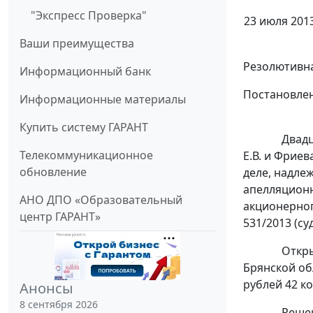
"Экспресс Проверка"
23 июля 2013
Ваши преимущества
Резолютивна
Информационный банк
Постановлен
Информационные материалы
Купить систему ГАРАНТ
Двадц
Телекоммуникационное
Е.В. и Фриев
обновление
деле, надле
апелляционн
АНО ДПО «Образовательный
акционерног
центр ГАРАНТ»
531/2013 (су
Откр
Брянской об
рублей 42 к
Анонсы
8 сентября 2026
Решен