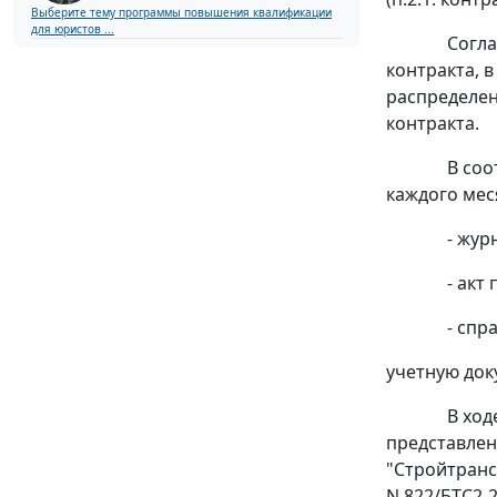
Выберите тему программы повышения квалификации
для юристов ...
Согла
контракта, 
распределен
контракта.
В соо
каждого мес
- жур
- акт
- спр
учетную док
В ход
представлен
"Стройтрансг
N 822/БТС2-2