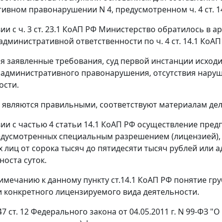
тивном правонарушении N 4, предусмотренном
ч. 4 ст. 1
вии с
ч. 3 ст. 23.1
КоАП РФ Министерство обратилось в ар
административной ответственности по
ч. 4 ст. 14.1
КоАП 
я заявленные требования, суд первой инстанции исходи
административного правонарушения, отсутствия нару
ости.
 являются правильными, соответствуют материалам дел
вии с
частью 4 статьи 14.1
КоАП РФ осуществление предп
едусмотренных специальным разрешением (лицензией),
 лиц от сорока тысяч до пятидесяти тысяч рублей или
носта суток.
имечанию к данному пункту
ст.14.1
КоАП РФ понятие гру
 конкретного лицензируемого вида деятельности.
47 ст. 12
Федерального закона от 04.05.2011 г. N 99-ФЗ 