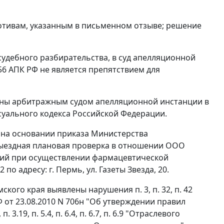
отивам, указанным в письменном отзыве; решение
удебного разбирательства, в суд апелляционной
56
АПК РФ не является препятствием для
ены арбитражным судом апелляционной инстанции в
уального кодекса Российской Федерации.
13 на основании приказа Министерства
 выездная плановая проверка в отношении ООО
вий при осуществлении фармацевтической
о адресу: г. Пермь, ул. Газеты Звезда, 20.
рмского края выявлены нарушения
п. 3
,
п. 32
,
п. 42
от 23.08.2010 N 706н "Об утверждении правил
,
п. 3.19
,
п. 5.4
,
п. 6.4
,
п. 6.7
, п.
6.9
"Отраслевого