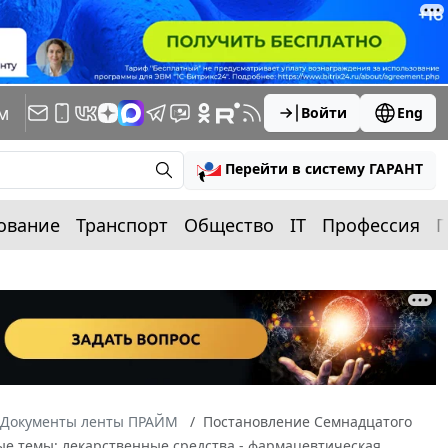
м
Войти
Eng
Перейти в систему ГАРАНТ
ование
Транспорт
Общество
IT
Профессия
П
Документы ленты ПРАЙМ
Постановление Семнадцатого
вые темы: лекарственные средства - фармацевтическая