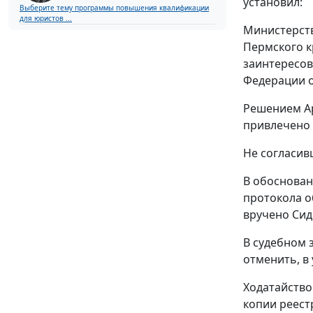
установил:
Выберите тему программы повышения квалификации
для юристов ...
Министерств
Пермского к
заинтересов
Федерации о
Решением
А
привлечено 
Не согласив
В обоснован
протокола о
вручено Сид
В судебном 
отменить, в
Ходатайство
копии реест