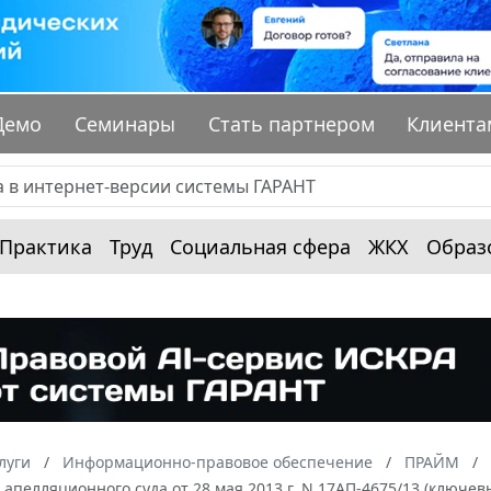
Демо
Семинары
Стать партнером
Клиента
Практика
Труд
Социальная сфера
ЖКХ
Образ
луги
Информационно-правовое обеспечение
ПРАЙМ
апелляционного суда от 28 мая 2013 г. N 17АП-4675/13 (ключе