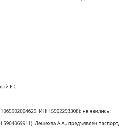
ой Е.С.
1065902004629, ИНН 5902293308): не явились;
5904069911): Лешехва А.А., предъявлен паспорт,