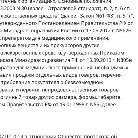
 аптечных организациях. Основные положения",
2003 N 80 (далее - Отраслевой стандарт),
п. 2
,
п. 6 ст.
лекарственных средств" (далее - Закон N61-ФЗ),
п. 5 "г"
,
 утвержденного
Постановлением
Правительства РФ от
 Минздравсоцразвития России от 17.05.2012 г. N562Н
х препаратов для медицинского применения,
ропных веществ и их прекурсоров другие
а лекарственных средств, утвержденных
Приказом
иказа
Минздравсоцразвития РФ от 15.09.2010 г. N805н
аратов для медицинского применения, необходимых
авил продажи отдельных видов товаров, перечня
я требование покупателя о безвозмездном
овара, и перечня непродовольственных товаров
огичный товар других размера, формы, габарита,
ем
Правительства РФ от 19.01.1998 г. N55 (далее -
07.02.2013 в отношении Общества протокола об