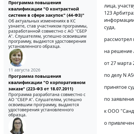
Программа повышения
лица, участ
квалификации "О контрактной
123
Арбитраж
системе в сфере закупок" (44-ФЗ)"
информации 
Об актуальных изменениях в КС
узнаете, став участником программы,
суда,
разработанной совместно с АО ''СБЕР
А". Слушателям, успешно освоившим
рассмотрел 
программу, выдаются удостоверения
установленного образца.
на
решение
от 27 марта 
11 августа 2026
по делу N А5
Программа повышения
квалификации "О корпоративном
принятое су
заказе" (223-ФЗ от 18.07.2011)
Программа разработана совместно с
по заявлени
АО ''СБЕР А". Слушателям, успешно
освоившим программу, выдаются
удостоверения установленного
к ООО "Санд
образца.
о привлечен