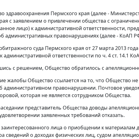
о здравоохранения Пермского края (далее - Министерст
рая с заявлением о привлечении общества с ограниченн
анное лицо) к административной ответственности, пр
б административных правонарушениях (далее - КоАП РФ
рбитражного суда Пермского края от 27 марта 2013 год
к административной ответственности по
ч. 4 ст. 14.1
КоА
шись с
решением
, Общество обратилось с апелляционн
ие жалобы Общество ссылается на то, что Общество не
б административном правонарушении. Почтовое уведо
оровой, которая не является сотрудником Общества.
заседании представитель Общества доводы апелляцион
 удовлетворении заявленных требований отказать.
 заинтересованного лица о приобщении к материалам д
ра сведений о доходах физических лиц, судом апелляц