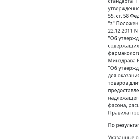
стандарта "
утвержденн
55
,
ст. 58
Фед
"з"
Положени
22.12.2011 
"Об утвержд
содержащих 
фармакологи
Минздрава Ро
"Об утвержд
для оказани
товаров дли
предоставле
надлежащего
фасона, рас
Правила про
По результат
Указанные о