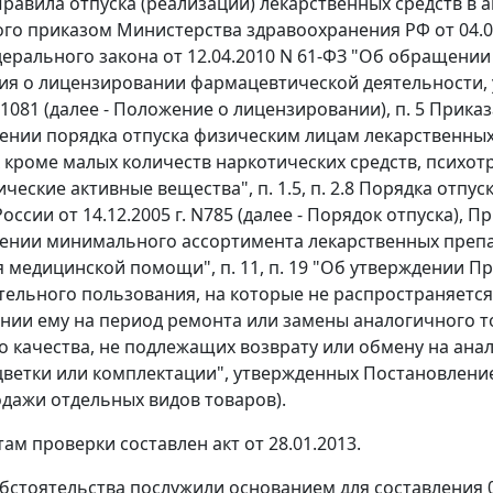
Правила отпуска (реализации) лекарственных средств в
ого
приказом
Министерства здравоохранения РФ от 04.03.
ерального закона от 12.04.2010 N 61-ФЗ "Об обращении 
я о лицензировании фармацевтической деятельности,
N 1081 (далее - Положение о лицензировании),
п. 5
Приказа
ении порядка отпуска физическим лицам лекарственны
кроме малых количеств наркотических средств, психот
ческие активные вещества",
п. 1.5
,
п. 2.8
Порядка отпуск
ссии от 14.12.2005 г. N785 (далее - Порядок отпуска),
Пр
ении минимального ассортимента лекарственных преп
я медицинской помощи",
п. 11
,
п. 19
"Об утверждении Пр
тельного пользования, на которые не распространяетс
нии ему на период ремонта или замены аналогичного т
 качества, не подлежащих возврату или обмену на анал
цветки или комплектации", утвержденных
Постановлени
дажи отдельных видов товаров).
ам проверки составлен акт от 28.01.2013.
бстоятельства послужили основанием для составления 