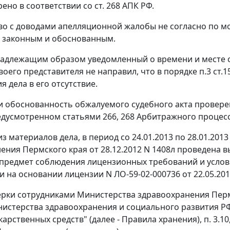
рено в соответствии со
ст. 268
АПК РФ.
о с доводами апелляционной жалобы не согласно по м
т законным и обоснованным.
надлежащим образом уведомленный о времени и месте с
воего представителя не направил, что в порядке
п.3 ст.1
 дела в его отсутствие.
и обоснованность обжалуемого судебного акта провер
редусмотренном
статьями 266
,
268
Арбитражного процесс
из материалов дела, в период со 24.01.2013 по 28.01.20
ения Пермского края от 28.12.2012 N 1408л проведена
 предмет соблюдения лицензионных требований и усло
 на основании лицензии N ЛО-59-02-000736 от 22.05.2012 п
ерки сотрудниками Министерства здравоохранения Пе
истерства здравоохранения и социального развития РФ 
карственных средств" (далее - Правила хранения),
п. 3.10