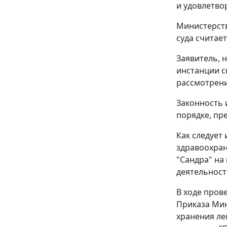
и удовлетво
Министерств
суда считае
Заявитель, 
инстанции с
рассмотрения
Законность 
порядке, п
Как следует 
здравоохран
"Сандра" на
деятельности
В ходе пров
Приказа Мин
хранения ле