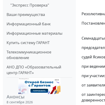
"Экспресс Проверка"
Резолютивна
Ваши преимущества
Постановлен
Информационный банк
Информационные материалы
Семнадцатый
Купить систему ГАРАНТ
председател
Телекоммуникационное
судей Ясиков
обновление
при ведении
АНО ДПО «Образовательный
центр ГАРАНТ»
при участии
от заявител
от заинтере
Анонсы
доверенность
8 сентября 2026