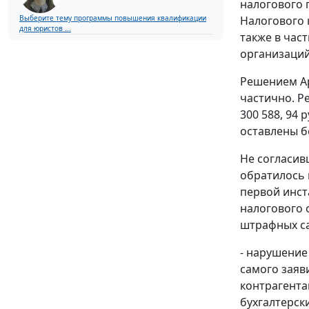
налогового 
Налогового к
Выберите тему программы повышения квалификации
для юристов ...
также в час
организаций
Решением Ар
частично. Р
300 588, 94
оставлены б
Не согласив
обратилось 
первой инст
налогового 
штрафных са
- нарушение
самого заяв
контрагента
бухгалтерск