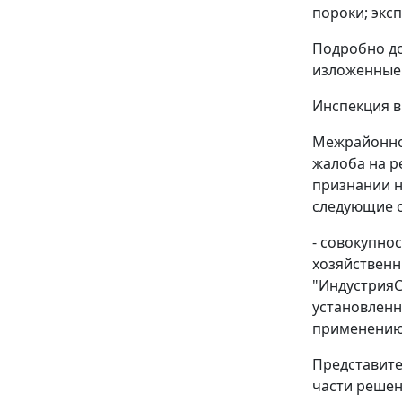
пороки; экс
Подробно до
изложенные 
Инспекция в
Межрайонной
жалоба на р
признании н
следующие о
- совокупно
хозяйственн
"ИндустрияС
установленн
применению
Представите
части решен