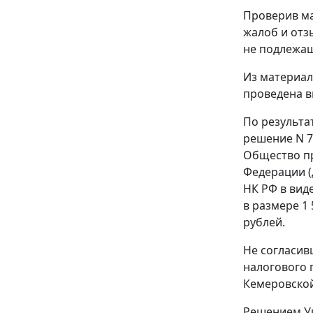
Проверив ма
жалоб и отз
не подлежа
Из материал
проведена в
По результа
решение N 7
Общество пр
Федерации (
НК РФ в вид
в размере 1 
рублей.
Не согласив
налогового 
Кемеровской
Решением Уп