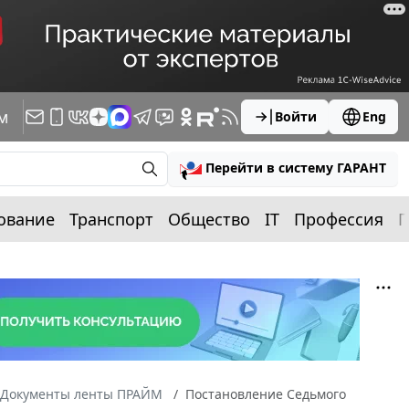
м
Войти
Eng
Перейти в систему ГАРАНТ
ование
Транспорт
Общество
IT
Профессия
П
Документы ленты ПРАЙМ
Постановление Седьмого