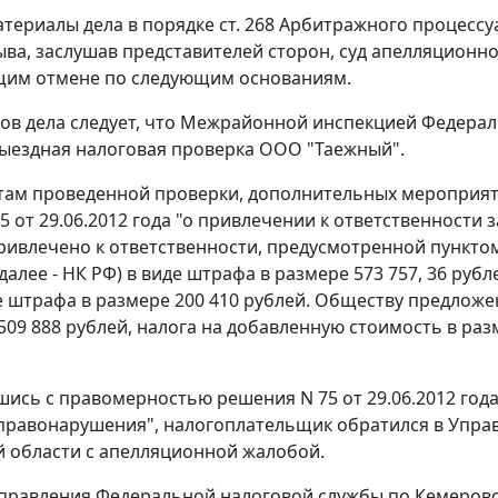
териалы дела в порядке
ст. 268
Арбитражного процессуа
ыва, заслушав представителей сторон, суд апелляционн
щим отмене по следующим основаниям.
ов дела следует, что Межрайонной инспекцией Федерал
ыездная налоговая проверка ООО "Таежный".
там проведенной проверки, дополнительных мероприят
5 от 29.06.2012 года "о привлечении к ответственност
ивлечено к ответственности, предусмотренной
пунктом
далее - НК РФ) в виде штрафа в размере 573 757, 36 руб
е штрафа в размере 200 410 рублей. Обществу предлож
509 888 рублей, налога на добавленную стоимость в разме
шись с правомерностью решения N 75 от 29.06.2012 год
правонарушения", налогоплательщик обратился в Упра
 области с апелляционной жалобой.
равления Федеральной налоговой службы по Кемеровско