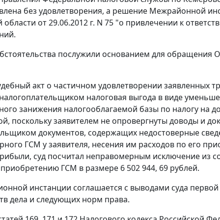
влена без удовлетворения, а решение Межрайонной ин
 области от 29.06.2012 г. N 75 "о привлечении к ответ
ний.
бстоятельства послужили основанием для обращения 
дебный акт о частичном удовлетворении заявленных тре
налогоплательщиком налоговая выгода в виде уменьшен
ого занижения налогооблагаемой базы по налогу на д
й, поскольку заявителем не опровергнуты доводы и док
льщиком документов, содержащих недостоверные сведен
рного ГСМ у заявителя, несения им расходов по его при
рибыли, суд посчитал неправомерным исключение из со
 приобретению ГСМ в размере 6 502 944, 69 рублей.
ионной инстанции соглашается с выводами суда первой 
тв дела и следующих норм права.
статей 169
,
171
и
172
Налогового кодекса Российской Фед