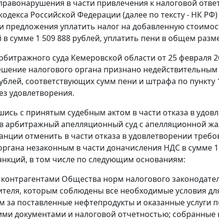
правонарушения в части привлечения к налоговой отв
одекса Российской Федерации (далее по тексту - НК РФ)
ти предложения уплатить налог на добавленную стоимост
 в сумме 1 509 888 рублей, уплатить пени в общем разме
битражного суда Кемеровской области от 25 февраля 2
ешение налогового органа признано недействительным 
 рублей, соответствующих сумм пени и штрафа по
пункту 
ез удовлетворения.
шись с принятым судебным актом в части отказа в удо
в арбитражный апелляционный суд с апелляционной жа
анции отменить в части отказа в удовлетворении треб
органа незаконным в части доначисления НДС в сумме 1 
нкций, в том числе по следующим основаниям:
 контрагентами Общества норм налогового законодател
ителя, которым соблюдены все необходимые условия дл
м за поставленные нефтепродукты и оказанные услуги п
ими документами и налоговой отчетностью; собранные 