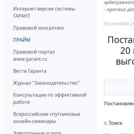
арбитражного 
Интернет-версия системы
- протокол до
ГАРАНТ
30 сентября 2
Правовой консалтинг
Поста
ПРАЙМ
20
Правовой портал
выг
www.garant.ru
Вести Гаранта
Журнал "Законодательство"
Консультации по эффективной
работе
Постановлен
Всероссийские спутниковые
онлайн-семинары
г. Томск
Электронные услуги