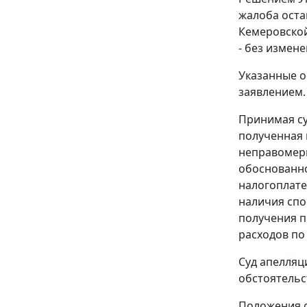
жалоба оста
Кемеровской
- без измене
Указанные о
заявлением.
Принимая су
полученная 
неправомерн
обоснованно
налогоплате
наличия спо
получения п
расходов по
Суд апелляц
обстоятельс
Положения