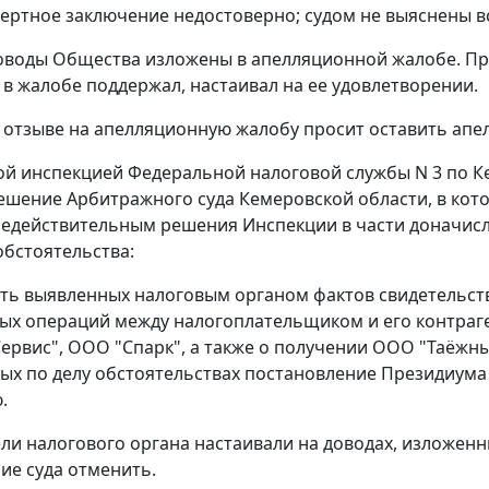
пертное заключение недостоверно; судом не выяснены вс
воды Общества изложены в апелляционной жалобе. Пре
в жалобе поддержал, настаивал на ее удовлетворении.
 отзыве на апелляционную жалобу просит оставить апе
 инспекцией Федеральной налоговой службы N 3 по К
ешение Арбитражного суда Кемеровской области, в кот
едействительным решения Инспекции в части доначисле
бстоятельства:
сть выявленных налоговым органом фактов свидетельст
ых операций между налогоплательщиком и его контраг
ервис", ООО "Спарк", а также о получении ООО "Таёжн
ых по делу обстоятельствах
постановление
Президиума В
.
ли налогового органа настаивали на доводах, изложенн
ие суда отменить.