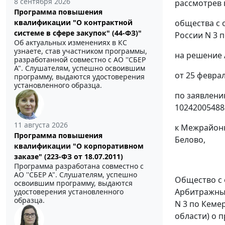
8 сентября 2026
рассмотрев 
Программа повышения
общества с 
квалификации "О контрактной
системе в сфере закупок" (44-ФЗ)"
России N 3 
Об актуальных изменениях в КС
узнаете, став участником программы,
на решение 
разработанной совместно с АО ''СБЕР
А". Слушателям, успешно освоившим
от 25 феврал
программу, выдаются удостоверения
установленного образца.
по заявлени
10242005488
11 августа 2026
к Межрайонн
Программа повышения
Белово,
квалификации "О корпоративном
заказе" (223-ФЗ от 18.07.2011)
Программа разработана совместно с
АО ''СБЕР А". Слушателям, успешно
Общество с 
освоившим программу, выдаются
Арбитражный
удостоверения установленного
образца.
N 3 по Кеме
области) о 