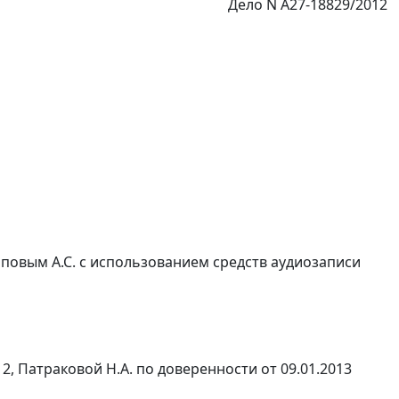
Дело N А27-18829/2012
повым А.С. с использованием средств аудиозаписи
12, Патраковой Н.А. по доверенности от 09.01.2013