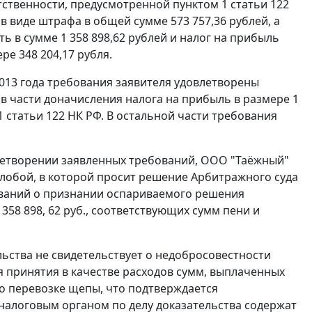
етственности, предусмотренной
пунктом 1 статьи 122
 в виде штрафа в общей сумме 573 757,36 рублей, а
ь в сумме 1 358 898,62 рублей и налог на прибыль
ре 348 204,17 рубля.
013 года требования заявителя удовлетворены
в части доначисления налога на прибыль в размере 1
1 статьи 122
НК РФ. В остальной части требования
влетворении заявленных требований, ООО "Таёжный"
лобой, в которой просит решение Арбитражного суда
ований о признании оспариваемого решения
358 898, 62 руб., соответствующих сумм пени и
ьства не свидетельствует о недобросовестности
я принятия в качестве расходов сумм, выплаченных
о перевозке щепы, что подтверждается
налоговым органом по делу доказательства содержат