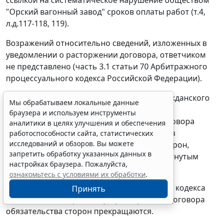
ссылкой на систематическое нарушение обществом
"Орский вагонный завод" сроков оплаты работ (т.4,
л.д.117-118, 119).
Возражений относительно сведений, изложенных в
уведомлении о расторжении договора, ответчиком
не представлено (
часть 3.1 статьи 70
Арбитражного
процессуального кодекса Российской Федерации).
В соответствии с
пунктом 3 статьи 450
Гражданского
Мы обрабатываем локальные данные
кодекса Российской Федерации в случае
браузера и используем инструменты
одностороннего отказа от исполнения договора
аналитики в целях улучшения и обеспечения
полностью или частично, когда такой отказ
работоспособности сайта, статистических
исследований и обзоров. Вы можете
допускается законом или соглашением сторон,
запретить обработку указанных данных в
договор считается соответственно расторгнутым
настройках браузера. Пожалуйста,
или измененным.
ознакомьтесь с условиями их обработки
.
Согласно
пункту 2 статьи 453
Гражданского кодекса
Принять
Российской Федерации при расторжении договора
обязательства сторон прекращаются.