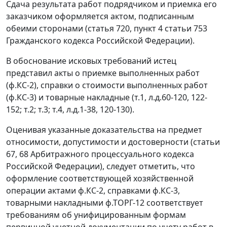
Сдача результата работ подрядчиком и приемка его
заказчиком оформляется актом, подписанным
обеими сторонами (
статья 720
,
пункт 4 статьи 753
Гражданского кодекса Российской Федерации).
В обоснование исковых требований истец
представил акты о приемке выполненных работ
(ф.КС-2), справки о стоимости выполненных работ
(ф.КС-3) и товарные накладные (т.1, л.д.60-120, 122-
152; т.2; т.3; т.4, л.д.1-38, 120-130).
Оценивая указанные доказательства на предмет
относимости, допустимости и достоверности (
статьи
67
,
68
Арбитражного процессуального кодекса
Российской Федерации), следует отметить, что
оформление соответствующей хозяйственной
операции актами ф.КС-2, справками ф.КС-3,
товарными накладными ф.ТОРГ-12 соответствует
требованиям об унифицированным формам