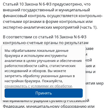
Статьей 10
Закона N 6-ФЗ предусмотрено, что
внешний государственный и муниципальный
финансовый контроль осуществляется контрольно-
счетными органами в форме контрольных или
экспертно-аналитических мероприятий (часть 1).
В соответствии со
статьей 16
Закона N 6-ФЗ
контрольно-счетные органы по результатам
проведения контрольных мероприятий вправе
Мы обрабатываем локальные данные
вносить в органы государственной власти и
браузера и используем инструменты
государственные органы субъекта Российской
аналитики в целях улучшения и обеспечения
Федерации, органы местного самоуправления и
работоспособности сайта, статистических
исследований и обзоров. Вы можете
муниципальные органы, проверяемые органы и
запретить обработку указанных данных в
организации и их должностным лицам
настройках браузера. Пожалуйста,
представления для их рассмотрения и принятия мер
ознакомьтесь с условиями их обработки
.
по устранению выявленных нарушений и
Принять
недостатков, предотвращению нанесения
материального ущерба субъекту Российской
Федерации, муниципальному образованию или