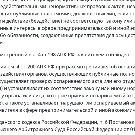
едействительными ненормативных правовых актов, нез
щих публичные полномочия, должностных лиц, если п
е и действие (бездействие) не соответствуют закону ил
онные интересы в сфере предпринимательской и иной э
ибо обязанности, создают иные препятствия для осуще
и.
смотренный в
ч. 4 ст.198
АПК РФ, заявителем соблюден.
вии с
ч. 4 ст. 200
АПК РФ при рассмотрении дел об оспар
ездействия) органов, осуществляющих публичные полно
существляет проверку оспариваемого акта или его отд
я) и устанавливает их соответствие закону или иному н
у органа или лица, которые приняли оспариваемый ак
е), а также устанавливает, нарушают ли оспариваемый ак
явителя в сфере предпринимательской и иной экономич
анского кодекса Российской Федерации, п. 6 Постанов
ысшего Арбитражного Суда Российской Федерации от 01.0