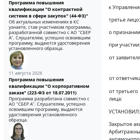
Программа повышения
к Управлен
квалификации "О контрактной
системе в сфере закупок" (44-ФЗ)"
третье лицо
Об актуальных изменениях в КС
узнаете, став участником программы,
о признании
разработанной совместно с АО ''СБЕР
А". Слушателям, успешно освоившим
программу, выдаются удостоверения
при участии
установленного образца.
от заявителя
11 августа 2026
от ответчика
Программа повышения
квалификации "О корпоративном
от третьего
заказе" (223-ФЗ от 18.07.2011)
лица:
Программа разработана совместно с
АО ''СБЕР А". Слушателям, успешно
освоившим программу, выдаются
УСТАНОВИЛ:
удостоверения установленного
образца.
Закрытое ак
Арбитражный
антимонопол