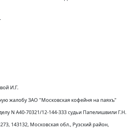
.
вой И.Г.
ную жалобу ЗАО "Московская кофейня на паяхъ"
делу N А40-70321/12-144-333 судьи Папелишвили Г.Н.
73, 143132, Московская обл., Рузский район,