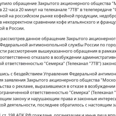
упило обращение Закрытого акционерного общества "М
. в 22 часа 20 минут на телеканале "7ТВ" в телепередач
ной на российском рынке кофейной продукции, недобр
в некорректном сравнении кофе итальянского и францу
й в России.
г., рассмотрев данное обращение Закрытого акционерног
Федеральной антимонопольной службы России по горо
сти рассмотрения вышеуказанного обращения в рамка
соответственно отказало в возбуждении административ
й ответственностью "Семерка" (Телеканал "7ТВ") закон
шись с бездействием Управления Федеральной антимон
я заявления Закрытого акционерного общества "Моско
ьства о рекламе, выразившемся в отказе в возбуждени
ограниченной ответственностью "Семерка" (Телеканал "7
ющим закону и нарушающим права и законные интерес
ой деятельности, последнее обратилось с настоящим з
1 ст. 198
АПК РФ граждане, организации и иные лица впр