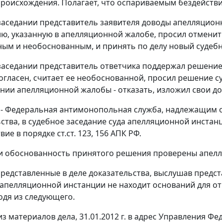
происхождения. Полагает, что оспариваемым бездейств
заседании представитель заявителя доводы апелляцио
ю, указанную в апелляционной жалобе, просил отменит
ным и необоснованным, и принять по делу новый судеб
заседании представитель ответчика поддержал решение
огласен, считает ее необоснованной, просил решение су
нии апелляционной жалобы - отказать, изложил свои д
 - Федеральная антимонопольная служба, надлежащим 
ства, в судебное заседание суда апелляционной инстан
твие в порядке
ст.ст. 123
,
156
АПК РФ.
и обоснованность принятого решения проверены апел
представленные в деле доказательства, выслушав предс
 апелляционной инстанции не находит оснований для 
одя из следующего.
 из материалов дела, 31.01.2012 г. в адрес Управления