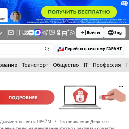
м
Войти
Eng
Перейти в систему ГАРАНТ
ование
Транспорт
Общество
IT
Профессия
П
Документы ленты ПРАЙМ
Постановление Девятого
лючевые темы: наименование Россия - реклама - объекты