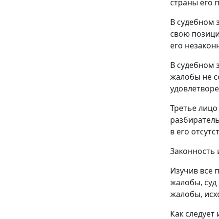
страны его 
В судебном 
свою позици
его незакон
В судебном 
жалобы не с
удовлетворе
Третье лицо
разбиратель
в его отсутс
Законность 
Изучив все 
жалобы, суд
жалобы, исх
Как следует