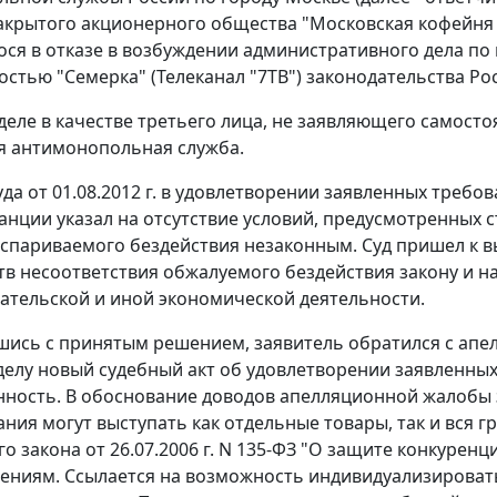
акрытого акционерного общества "Московская кофейня 
ся в отказе в возбуждении административного дела п
остью "Семерка" (Телеканал "7ТВ") законодательства Ро
 деле в качестве третьего лица, не заявляющего самост
я антимонопольная служба.
да от 01.08.2012 г. в удовлетворении заявленных требо
анции указал на отсутствие условий, предусмотренных
с
спариваемого бездействия незаконным. Суд пришел к вы
тв несоответствия обжалуемого бездействия закону и 
тельской и иной экономической деятельности.
шись с принятым решением, заявитель обратился с апе
делу новый судебный акт об удовлетворении заявленных
ность. В обоснование доводов апелляционной жалобы з
ния могут выступать как отдельные товары, так и вся г
го закона
от 26.07.2006 г. N 135-ФЗ "О защите конкуре
ниям. Ссылается на возможность индивидуализировать