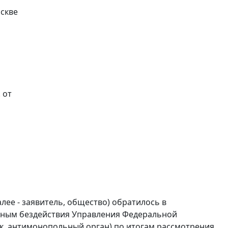
скве
. от
лее - заявитель, общество) обратилось в
нным бездействия Управления Федеральной
ик, антимонопольный орган) по итогам рассмотрения