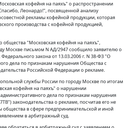
осковская кофейня на паяхъ" о распространении
е "Спасибо, Леонардо!", посвященной анализу
осовестной рекламы кофейной продукции, которая
зского производства с кофейной продукцией,
о общества "Московская кофейня на паяхъ",
ду Москве письмом N АД/2947 сообщило заявителю о
х
Федерального закона
от 13.03.2006 г. N 38-ФЗ "О
ного дела по признакам нарушения Общества с
одательства Российской Федерации о рекламе.
опольной службы России по городу Москве по итогам
вская кофейня на паяхъ" о нарушении
и административного дела по признакам нарушения
ТВ") законодательства о рекламе, посчитав его не
ы общества в сфере предпринимательской и иной
аявлением в арбитражный суд.
аве обратиться в арбитражный суд с заявлением о