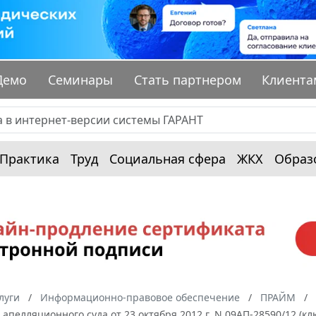
Демо
Семинары
Стать партнером
Клиента
Практика
Труд
Социальная сфера
ЖКХ
Образ
луги
Информационно-правовое обеспечение
ПРАЙМ
апелляционного суда от 23 октября 2012 г. N 09АП-28590/12 (к