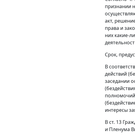
признании н
осуществляю
акт, решени
права и зак
них какие-л
деятельност
Срок, преду
В соответст
действий (б
заседании о
(бездействи
полномочий 
(бездействи
интересы за
В
ст. 13
Гражд
и Пленума В