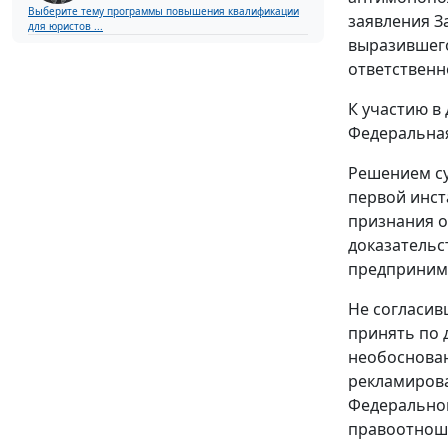
Выберите тему программы повышения квалификации
заявления З
для юристов ...
выразившего
ответственн
К участию в
Федеральна
Решением су
первой инст
признания о
доказательс
предпринима
Не согласив
принять по 
необоснован
рекламирова
Федерально
правоотноше