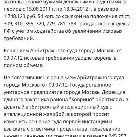
за пользование чужими денежными средствами за
период с 15.08.2011 г. по 18.04.2012 г. в размере
1.748.123 руб. 54 коп. со ссылкой на положения
ст.ст.
309
,
310
,
395
,
720
,
779
,
781
,
783
Гражданского кодекса
РФ с учетом ходатайства об увеличении исковых
требований.
Решением Арбитражного суда города Москвы от
09.07.12 исковые требования удовлетворены в
полном объеме.
Не согласившись с решением Арбитражного суда
города Москвы от 09.07.12, Государственное
унитарное предприятие города Москвы Дирекция
единого заказчика района "Ховрино" обратилось в
Девятый арбитражный апелляционный суд с
апелляционной жалобой, в которой просит
изменить решение суда первой инстанции и
взыскать с ответчика проценты за пользование
чужими денежными средствами в размере 245.257