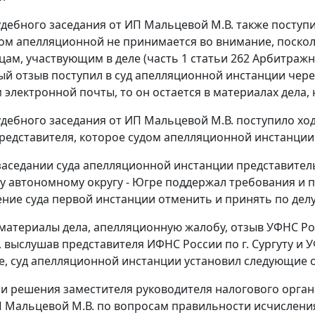
удебного заседания от ИП Мальцевой М.В. также посту
ом апелляционной не принимается во внимание, посколь
цам, участвующим в деле (
часть 1 статьи 262
Арбитражно
ный отзыв поступил в суд апелляционной инстанции чер
 электронной почты, то он остается в материалах дела, 
удебного заседания от ИП Мальцевой М.В. поступило х
представителя, которое судом апелляционной инстанции
заседании суда апелляционной инстанции представитель
 автономному округу - Югре поддержал требования и 
ние суда первой инстанции отменить и принять по делу
материалы дела, апелляционную жалобу, отзыв УФНС Ро
, выслушав представителя ИФНС России по г. Сургуту 
ре, суд апелляционной инстанции установил следующие 
и решения заместителя руководителя налогового органа
 Мальцевой М.В. по вопросам правильности исчисления