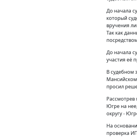
До начала с
который суд
вручения ли
Так как дан
посредством
До начала с
участия её 
В судебном 
Мансийскому
просил реше
Рассмотрев 
Югре на нее
округу - Юг
На основани
проверка ИП