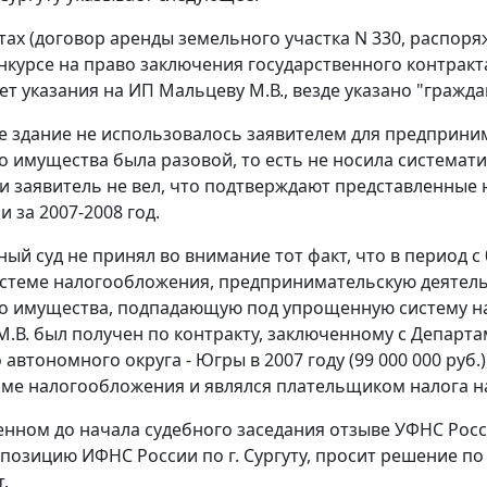
нтах (договор аренды земельного участка N 330, распоря
онкурсе на право заключения государственного контракт
нет указания на ИП Мальцеву М.В., везде указано "гражд
е здание не использовалось заявителем для предприни
 имущества была разовой, то есть не носила системати
и заявитель не вел, что подтверждают представленные
 за 2007-2008 год.
ый суд не принял во внимание тот факт, что в период с 
стеме налогообложения, предпринимательскую деятель
 имущества, подпадающую под упрощенную систему на
.В. был получен по контракту, заключенному с Департ
автономного округа - Югры в 2007 году (99 000 000 руб.)
е налогообложения и являлся плательщиком налога на
енном до начала судебного заседания отзыве УФНС Рос
позицию ИФНС России по г. Сургуту, просит решение по
.