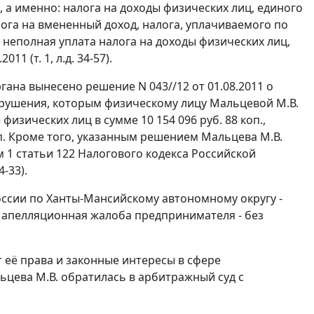
9, а именно: налога на доходы физических лиц, единого
ога на вмененный доход, налога, уплачиваемого по
неполная уплата налога на доходы физических лиц,
1 (т. 1, л.д. 34-57).
ана вынесено решение N 043//12 от 01.08.2011 о
арушения, которым физическому лицу Мальцевой М.В.
зических лиц в сумме 10 154 096 руб. 88 коп.,
оп. Кроме того, указанным решением Мальцева М.В.
 1 статьи 122
Налогового кодекса Российской
4-33).
ссии по Ханты-Мансийскому автономному округу -
а апелляционная жалоба предпринимателя - без
 её права и законные интересы в сфере
цева М.В. обратилась в арбитражный суд с