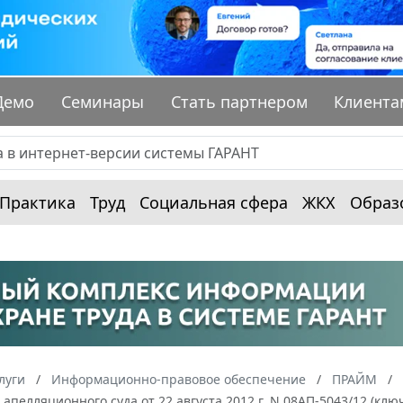
Демо
Семинары
Стать партнером
Клиента
Практика
Труд
Социальная сфера
ЖКХ
Образ
луги
Информационно-правовое обеспечение
ПРАЙМ
апелляционного суда от 22 августа 2012 г. N 08АП-5043/12 (кл