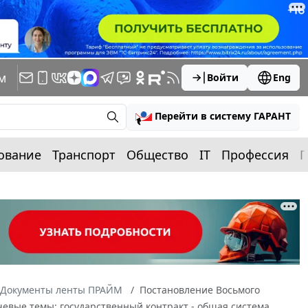
м
Войти
Eng
Перейти в систему ГАРАНТ
ование
Транспорт
Общество
IT
Профессия
П
Документы ленты ПРАЙМ
Постановление Восьмого
ючевые темы: государственный контракт - общая система