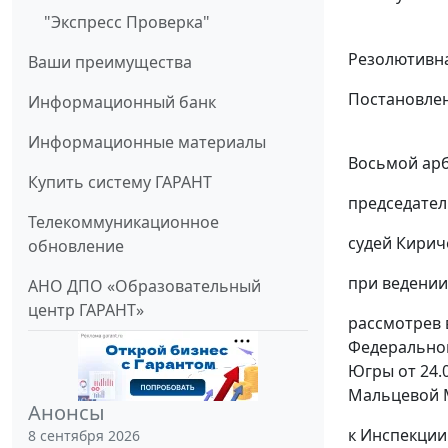
"Экспресс Проверка"
Резолютивна
Ваши преимущества
Постановлен
Информационный банк
Информационные материалы
Восьмой арб
Купить систему ГАРАНТ
председател
Телекоммуникационное
судей Киричё
обновление
при ведении
АНО ДПО «Образовательный
центр ГАРАНТ»
рассмотрев 
Федеральной
Югры от 24.
Мальцевой 
Анонсы
к Инспекции
8 сентября 2026