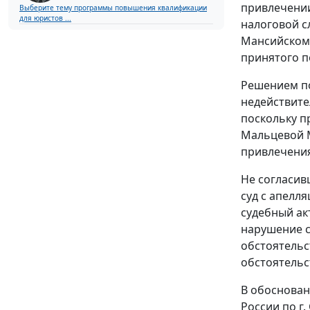
привлечении
Выберите тему программы повышения квалификации
для юристов ...
налоговой с
Мансийскому
принятого п
Решением по
недействите
поскольку п
Мальцевой М
привлечения
Не согласив
суд с апелл
судебный ак
нарушение с
обстоятельс
обстоятельс
В обоснован
России по г.