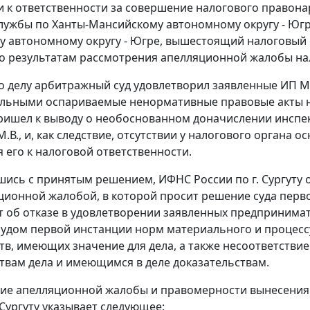
 к ответственности за совершение налогового правон
лужбы по Ханты-Мансийскому автономному округу - Югре 
 автономному округу - Югре, вышестоящий налоговый ор
о результатам рассмотрения апелляционной жалобы н
 делу арбитражный суд удовлетворил заявленные ИП М
льными оспариваемые ненормативные правовые акты н
ришел к выводу о необоснованном доначислении инспек
.В., и, как следствие, отсутствии у налогового органа 
 его к налоговой ответственности.
шись с принятым решением, ИФНС России по г. Сургут
яционной жалобой, в которой просит решение суда перв
т об отказе в удовлетворении заявленных предпринима
удом первой инстанции норм материального и процесс
тв, имеющих значение для дела, а также несоответстви
твам дела и имеющимся в деле доказательствам.
ие апелляционной жалобы и правомерности вынесения 
 Сургуту указывает следующее: