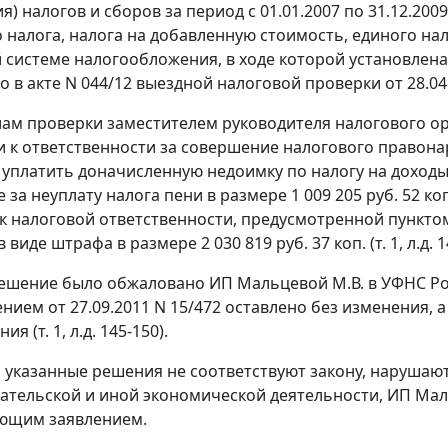
) налогов и сборов за период с 01.01.2007 по 31.12.200
 налога, налога на добавленную стоимость, единого нал
системе налогообложения, в ходе которой установлена 
 в акте N 044/12 выездной налоговой проверки от 28.04.201
ам проверки заместителем руководителя налогового орг
 к ответственности за совершение налогового правон
уплатить доначисленную недоимку по налогу на доходы фи
 за неуплату налога пени в размере 1 009 205 руб. 52 к
к налоговой ответственности, предусмотренной
пунктом
виде штрафа в размере 2 030 819 руб. 37 коп. (т. 1, л.д. 1
ешение было обжаловано ИП Мальцевой М.В. в УФНС Ро
нием от 27.09.2011 N 15/472 оставлено без изменения, 
я (т. 1, л.д. 145-150).
о указанные решения не соответствуют закону, нарушают
тельской и иной экономической деятельности, ИП Маль
ующим заявлением.