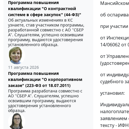
Программа повышения
Мансийскому
квалификации "О контрактной
об оспарива
системе в сфере закупок" (44-ФЗ)"
Об актуальных изменениях в КС
узнаете, став участником программы,
при участии
разработанной совместно с АО ''СБЕР
А". Слушателям, успешно освоившим
от Инспекци
программу, выдаются удостоверения
14/06062 от 
установленного образца.
от Управлен
(удостоверен
11 августа 2026
Программа повышения
от индивиду
квалификации "О корпоративном
судебного 
заказе" (223-ФЗ от 18.07.2011)
Программа разработана совместно с
установил:
АО ''СБЕР А". Слушателям, успешно
освоившим программу, выдаются
Индивидуаль
удостоверения установленного
образца.
налогоплате
заявлением 
тексту - ИФН