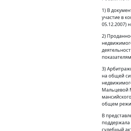
1) В докуме
участие в к
05.12.2007) 
2) Проданно
недвижимого
деятельност
показателями
3) Арбитражн
на общей си
недвижимого
Мальцевой М
мансийского 
общем режим
В представл
поддержала 
судебный акт