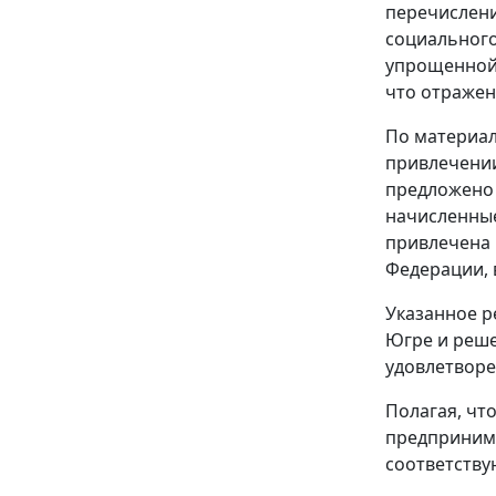
перечисления
социального
упрощенной 
что отражено
По материал
привлечении
предложено 
начисленные
привлечена 
Федерации, в 
Указанное р
Югре и реше
удовлетворени
Полагая, чт
предпринима
соответств