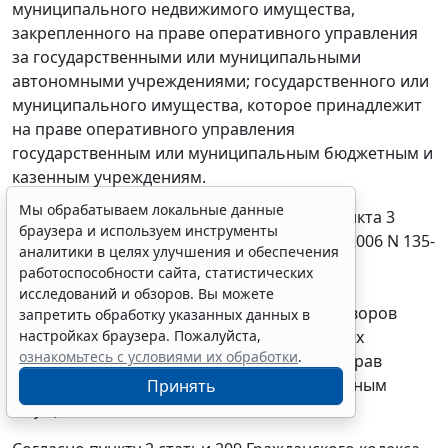
муниципального недвижимого имущества,
закрепленного на праве оперативного управления
за государственными или муниципальными
автономными учреждениями; государственного или
муниципального имущества, которое принадлежит
на праве оперативного управления
государственным или муниципальным бюджетным и
казенным учреждениям.
Мы обрабатываем локальные данные
Как следует из буквального толкования
пункта 3
браузера и используем инструменты
статьи 17.1
Федерального закона от 26.07.2006 N 135-
аналитики в целях улучшения и обеспечения
ФЗ "О защите конкуренции" обязательное
работоспособности сайта, статистических
проведение конкурсов или аукционов
исследований и обзоров. Вы можете
предусмотрено на право заключения договоров
запретить обработку указанных данных в
настройках браузера. Пожалуйста,
аренды, безвозмездного пользования, иных
ознакомьтесь с условиями их обработки
.
договоров, предусматривающих переход прав
владения и (или) пользования муниципальным
Принять
имуществом.