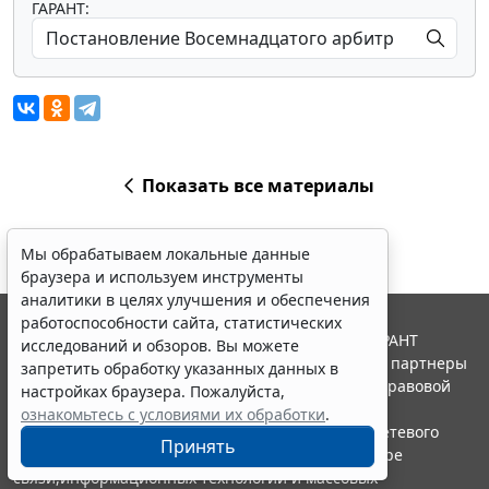
ГАРАНТ:
Показать все материалы
Мы обрабатываем локальные данные
браузера и используем инструменты
аналитики в целях улучшения и обеспечения
работоспособности сайта, статистических
© ООО "НПП "ГАРАНТ-СЕРВИС", 2026. Система ГАРАНТ
исследований и обзоров. Вы можете
выпускается с 1990 года. Компания "Гарант" и ее партнеры
запретить обработку указанных данных в
являются участниками Российской ассоциации правовой
настройках браузера. Пожалуйста,
информации ГАРАНТ.
ознакомьтесь с условиями их обработки
.
Портал ГАРАНТ.РУ зарегистрирован в качестве сетевого
Принять
издания Федеральной службой по надзору в сфере
связи,информационных технологий и массовых