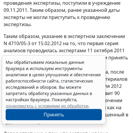
проведения экспертизы, поступили в учреждение
09.11.2011. Таким образом, ранее указанной даты
эксперты не могли приступить к проведению
экспертизы.
Таким образом, указание в экспертном заключении
N 4710/05-3 от 15.02.2012 на то, что первая серия
анализов проводилась экспертами 11 октября 2011
года, является технической опечаткой. Если принять
Мы обрабатываем локальные данные
во внимание, что фактически экспертное
браузера и используем инструменты
исследование началось 10 ноября 2011 года, после
аналитики в целях улучшения и обеспечения
поступления в распоряжение экспертов материалов
работоспособности сайта, статистических
судебного дела, и было окончено 10 февраля 2012
исследований и обзоров. Вы можете
года, то срок проведения экспертизы составит 90
запретить обработку указанных данных в
настройках браузера. Пожалуйста,
дней, так на это указано в экспертном заключении
ознакомьтесь с условиями их обработки
.
(оборотная сторона листа дела 68 тома 6) и как на
Принять
это указал эксперт Масленников В.Г., допрошенный в
судебном заседании 19.03.2012.