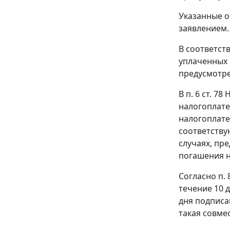
Указанные о
заявлением.
В соответст
уплаченных 
предусмотр
В
п. 6 ст. 78
Н
налогоплате
налогоплате
соответству
случаях, пр
погашения н
Согласно
п. 
течение 10 
дня подписа
такая совме