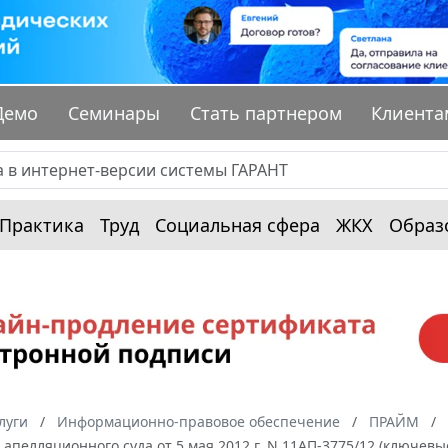
Демо
Семинары
Стать партнером
Клиента
Практика
Труд
Социальная сфера
ЖКХ
Образ
луги
Информационно-правовое обеспечение
ПРАЙМ
апелляционного суда от 5 мая 2012 г. N 11АП-3775/12 (ключев