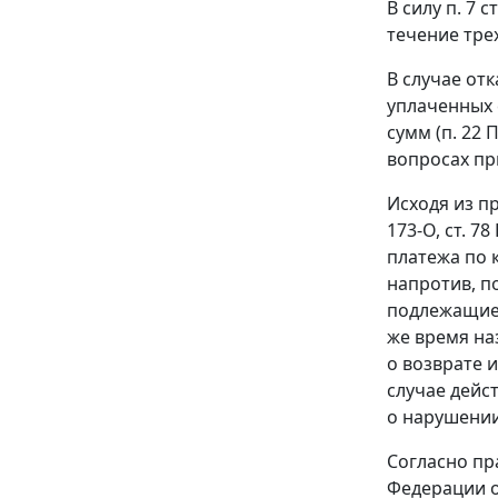
В силу
п. 7 ст
течение тре
В случае от
уплаченных 
сумм (
п. 22
П
вопросах пр
Исходя из п
173-О,
ст. 78
платежа по 
напротив, п
подлежащие 
же время на
о возврате 
случае дейс
о нарушении
Согласно пр
Федерации о