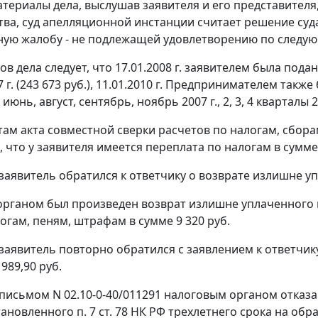
териалы дела, выслушав заявителя и его представителя
тва, суд апелляционной инстанции считает решение су
ую жалобу - не подлежащей удовлетворению по следу
ов дела следует, что 17.01.2008 г. заявителем была под
7 г. (243 673 руб.), 11.01.2010 г. Предпринимателем та
 июнь, август, сентябрь, ноябрь 2007 г., 2, 3, 4 кварталы 
там акта совместной сверки расчетов по налогам, сборам
 что у заявителя имеется переплата по налогам в сумме 
г. заявитель обратился к ответчику о возврате излишне
рганом был произведен возврат излишне уплаченного на
огам, пеням, штрафам в сумме 9 320 руб.
г. заявитель повторно обратился с заявлением к ответч
989,90 руб.
г. письмом N 02.10-0-40/011291 налоговым органом отка
тановленного
п. 7 ст. 78
НК РФ трехлетнего срока на обр