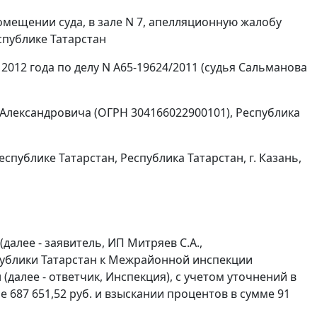
омещении суда, в зале N 7, апелляционную жалобу
публике Татарстан
2012 года по делу N А65-19624/2011 (судья Сальманова
лександровича (ОГРН 304166022900101), Республика
ублике Татарстан, Республика Татарстан, г. Казань,
лее - заявитель, ИП Митряев С.А.,
публики Татарстан к Межрайонной инспекции
далее - ответчик, Инспекция), с учетом уточнений в
 687 651,52 руб. и взыскании процентов в сумме 91