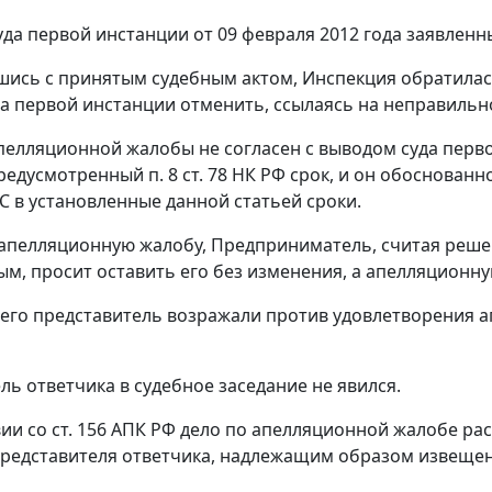
да первой инстанции от 09 февраля 2012 года заявлен
шись с принятым судебным актом, Инспекция обратилас
а первой инстанции отменить, ссылаясь на неправиль
пелляционной жалобы не согласен с выводом суда перв
редусмотренный
п. 8 ст. 78
НК РФ срок, и он обоснованно
С в установленные данной статьей сроки.
 апелляционную жалобу, Предприниматель, считая реше
м, просит оставить его без изменения, а апелляционну
 его представитель возражали против удовлетворения
ль ответчика в судебное заседание не явился.
вии со
ст. 156
АПК РФ дело по апелляционной жалобе рас
представителя ответчика, надлежащим образом извещен