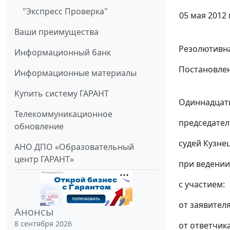
"Экспресс Проверка"
05 мая 2012 г
Ваши преимущества
Резолютивна
Информационный банк
Постановлен
Информационные материалы
Купить систему ГАРАНТ
Одиннадцаты
Телекоммуникационное
председател
обновление
судей Кузнец
АНО ДПО «Образовательный
центр ГАРАНТ»
при ведении
с участием:
от заявителя
Анонсы
8 сентября 2026
от ответчика