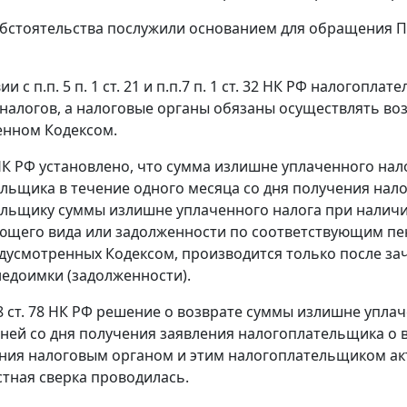
бстоятельства послужили основанием для обращения 
вии с
п.п. 5 п. 1 ст. 21
и
п.п.7 п. 1 ст. 32
НК РФ налогоплате
налогов, а налоговые органы обязаны осуществлять воз
енном
Кодексом
.
К РФ установлено, что сумма излишне уплаченного нал
льщика в течение одного месяца со дня получения нало
льщику суммы излишне уплаченного налога при наличи
ющего вида или задолженности по соответствующим пе
едусмотренных
Кодексом
, производится только после за
едоимки (задолженности).
8 ст. 78
НК РФ решение о возврате суммы излишне уплач
дней со дня получения заявления налогоплательщика о 
ния налоговым органом и этим налогоплательщиком акт
стная сверка проводилась.