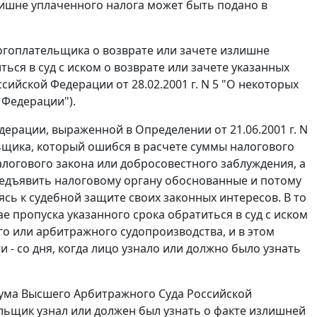
лишне уплаченного налога может быть подано в
логоплательщика о возврате или зачете излишне
ся в суд с иском о возврате или зачете указанных
йской Федерации от 28.02.2001 г. N 5 "О некоторых
 Федерации").
ерации, выраженной в Определении от 21.06.2001 г. N
щика, который ошибся в расчете суммы налогового
алогового закона или добросовестного заблуждения, а
предъявить налоговому органу обоснованные и потому
ь к судебной защите своих законных интересов. В то
 пропуска указанного срока обратиться в суд с иском
о или арбитражного судопроизводства, и в этом
 - со дня, когда лицо узнало или должно было узнать
ма Высшего Арбитражного Суда Российской
тельщик узнал или должен был узнать о факте излишней