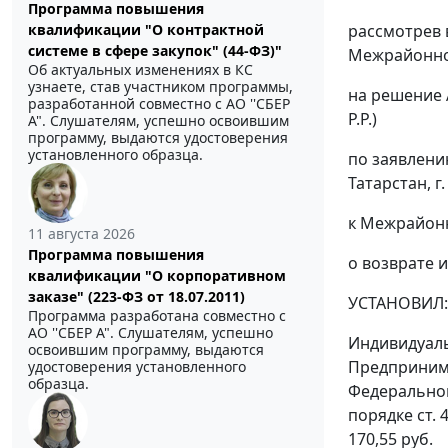
Программа повышения
квалификации "О контрактной
рассмотрев 
системе в сфере закупок" (44-ФЗ)"
Межрайонной
Об актуальных изменениях в КС
узнаете, став участником программы,
на решение 
разработанной совместно с АО ''СБЕР
Р.Р.)
А". Слушателям, успешно освоившим
программу, выдаются удостоверения
установленного образца.
по заявлени
Татарстан, г.
к Межрайонн
11 августа 2026
Программа повышения
о возврате 
квалификации "О корпоративном
заказе" (223-ФЗ от 18.07.2011)
УСТАНОВИЛ:
Программа разработана совместно с
АО ''СБЕР А". Слушателям, успешно
Индивидуаль
освоившим программу, выдаются
Предпринима
удостоверения установленного
образца.
Федеральной
порядке
ст. 
170,55 руб.