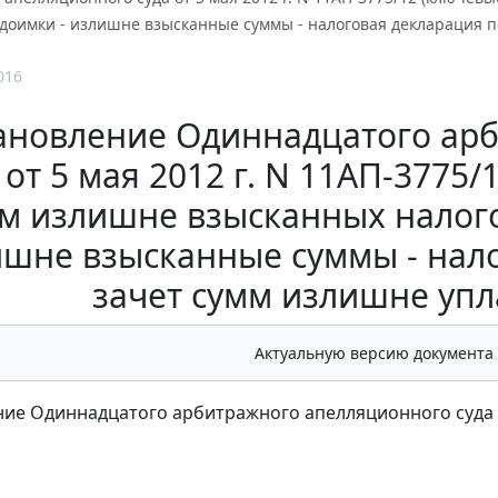
доимки - излишне взысканные суммы - налоговая декларация по
016
ановление Одиннадцатого ар
 от 5 мая 2012 г. N 11АП-3775
м излишне взысканных налого
шне взысканные суммы - нало
зачет сумм излишне упл
Актуальную версию документа
ие Одиннадцатого арбитражного апелляционного суда от