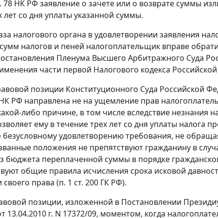
. 78
НК РФ заявление о зачете или о возврате суммы из
х лет со дня уплаты указанной суммы.
каза налогового органа в удовлетворении заявления на
сумм налогов и пеней налогоплательщик вправе обратить
остановления Пленума Высшего Арбитражного Суда Росси
именения части первой Налогового кодекса Российской
равовой позиции Конституционного Суда Российской Фед
НК РФ направлена не на ущемление прав налогоплатель
какой-либо причине, в том числе вследствие незнания н
озволяет ему в течение трех лет со дня уплаты налога 
безусловному удовлетворению требования, не обращаяс
званные положения не препятствуют гражданину в случае
из бюджета переплаченной суммы в порядке гражданског
твуют общие правила исчисления срока исковой давности
 своего права (
п. 1 ст. 200
ГК РФ).
авовой позиции, изложенной в
Постановлении
Президиу
т 13.04.2010 г. N 17372/09, моментом, когда налогопла