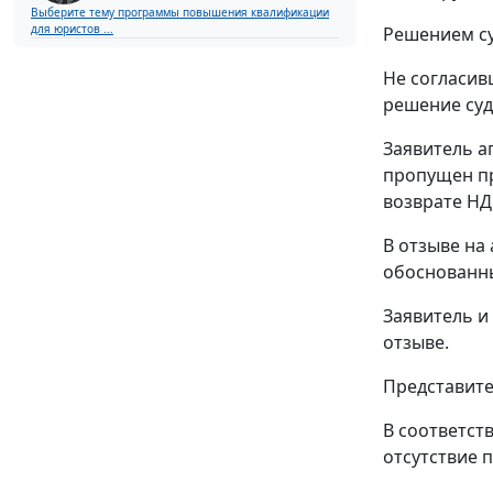
Выберите тему программы повышения квалификации
для юристов ...
Решением су
Не согласив
решение суд
Заявитель а
пропущен п
возврате НД
В отзыве на
обоснованны
Заявитель и
отзыве.
Представите
В соответст
отсутствие 