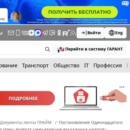
м
Войти
Eng
Перейти в систему ГАРАНТ
ование
Транспорт
Общество
IT
Профессия
П
Документы ленты ПРАЙМ
Постановление Одиннадцатого
ые темы: возврат сумм излишне взысканных налогов -