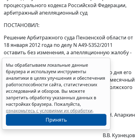
процессуального кодекса Российской Федерации,
арбитражный апелляционный суд
ПОСТАНОВИЛ:
Решение Арбитражного суда Пензенской области от
18 января 2012 года по делу N А49-5352/2011
оставить без изменения, а апелляционную жалобу -
без удовлетворения.
Мы обрабатываем локальные данные
браузера и используем инструменты
Постановление вступает в законную силу со дня его
аналитики в целях улучшения и обеспечения
принятия и может быть обжаловано в двухмесячный
работоспособности сайта, статистических
срок в Федеральный арбитражный суд Поволжского
исследований и обзоров. Вы можете
округа через суд первой инстанции.
запретить обработку указанных данных в
настройках браузера. Пожалуйста,
ознакомьтесь с условиями их обработки
.
Председательствующий
В.Н. Апаркин
Принять
В.В. Кузнецов