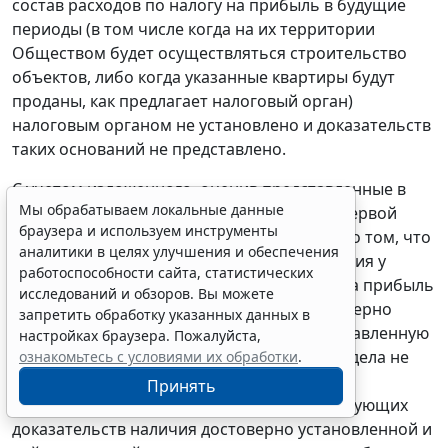
состав расходов по налогу на прибыль в будущие
периоды (в том числе когда на их территории
Обществом будет осуществляться строительство
объектов, либо когда указанные квартиры будут
проданы, как предлагает налоговый орган)
налоговым органом не установлено и доказательств
таких оснований не представлено.
С учетом изложенного, оценив представленные в
Мы обрабатываем локальные данные
дело доказательства в совокупности, суд первой
браузера и используем инструменты
инстанции пришел к правильному выводу о том, что
аналитики в целях улучшения и обеспечения
налоговым органом не доказан факт наличия у
работоспособности сайта, статистических
налогоплательщика недоимки по налогу на прибыль
исследований и обзоров. Вы можете
и о том, что налоговым органом неправомерно
запретить обработку указанных данных в
доначислена спорная сумма налога на добавленную
настройках браузера. Пожалуйста,
стоимость. В данном случае материалами дела не
ознакомьтесь с условиями их обработки
.
подтверждается и налоговым органом не
Принять
установлено и не представлено соответствующих
доказательств наличия достоверно установленной и