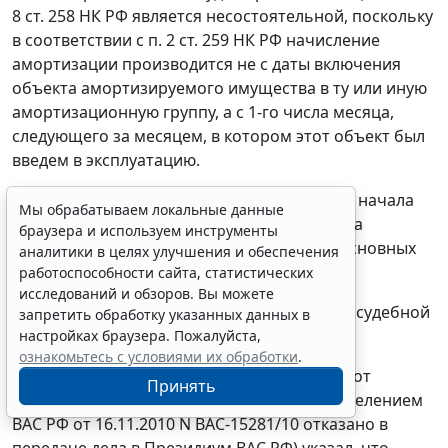
8 ст. 258
НК РФ является несостоятельной, поскольку
в соответствии с
п. 2 ст. 259
НК РФ начисление
амортизации производится не с даты включения
объекта амортизируемого имущества в ту или иную
амортизационную группу, а с 1-го числа месяца,
следующего за месяцем, в котором этот объект был
введем в эксплуатацию.
Также положения
НК
РФ не связывают дату начала
Мы обрабатываем локальные данные
эксплуатации с датой подачи документов на
браузера и используем инструменты
государственную регистрацию объектов основных
аналитики в целях улучшения и обеспечения
средств.
работоспособности сайта, статистических
исследований и обзоров. Вы можете
Указанная позиция также подтверждает ся судебной
запретить обработку указанных данных в
практикой, в том числе:
настройках браузера. Пожалуйста,
ознакомьтесь с условиями их обработки
.
ФАС Поволжского округа в
постановлении
от
Принять
13.07.2010 по делу N А65-29725/2009 (
Определением
ВАС РФ от 16.11.2010 N ВАС-15281/10 отказано в
передаче дела в Президиум ВАС РФ) указал, что