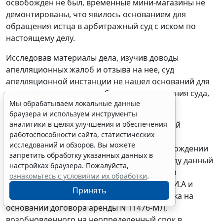
освобожден не был, временные мини-магазины не
демонтированы, что явилось основанием для
обращения истца в арбитражный суд с иском по
настоящему делу.
Исследовав материалы дела, изучив доводы
апелляционных жалоб и отзыва на нее, суд
апелляционной инстанции не нашел оснований для
отмены или изменения обжалуемого решения суда,
Мы обрабатываем локальные данные
исходя из нижеследующего.
браузера и используем инструменты
аналитики в целях улучшения и обеспечения
Принимая обжалуемое решение, суд первой
работоспособности сайта, статистических
инстанции исходил из того, что на момент
исследований и обзоров. Вы можете
направления истцом требований об освобождении
запретить обработку указанных данных в
ответчиками земельного участка в 2010 году данный
настройках браузера. Пожалуйста,
участок находился у них в аренде. При этом
ознакомьтесь с условиями их обработки
.
предприниматели Панфилов Д.В., Уханова И.А и
Принять
Бычков С.Ю. являлись арендаторами участка на
основании договора аренды N 11476-МЛ,
возобновленного на неопределенный срок в