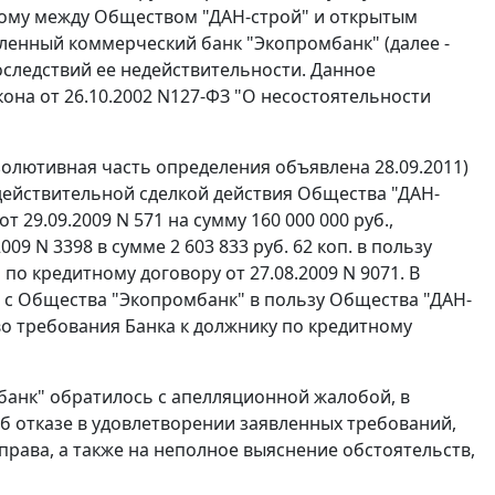
енному между Обществом "ДАН-строй" и открытым
нный коммерческий банк "Экопромбанк" (далее -
следствий ее недействительности. Данное
она от 26.10.2002 N127-ФЗ "О несостоятельности
золютивная часть определения объявлена 28.09.2011)
действительной сделкой действия Общества "ДАН-
29.09.2009 N 571 на сумму 160 000 000 руб.,
 N 3398 в сумме 2 603 833 руб. 62 коп. в пользу
о кредитному договору от 27.08.2009 N 9071. В
 с Общества "Экопромбанк" в пользу Общества "ДАН-
аво требования Банка к должнику по кредитному
анк" обратилось с апелляционной жалобой, в
б отказе в удовлетворении заявленных требований,
рава, а также на неполное выяснение обстоятельств,