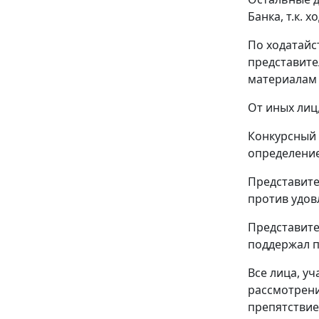
Банка, т.к.
По ходатайс
представите
материалам
От иных лиц
Конкурсный 
определение
Представите
против удов
Представите
поддержал п
Все лица, у
рассмотрен
препятствие