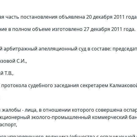
я часть постановления объявлена 20 декабря 2011 года
ие в полном объеме изготовлено 27 декабря 2011 года.
 арбитражный апелляционный суд в составе: председат
зовой С.И.,
 Т.В.,
 протокола судебного заседания секретарем Калмаковой 
:
я жалобы - лица, в отношении которого совершена оспа
кционерный эколого-промышленный коммерческий банк 
паспорт,
ого управляющего должника (общества с ограниченной о