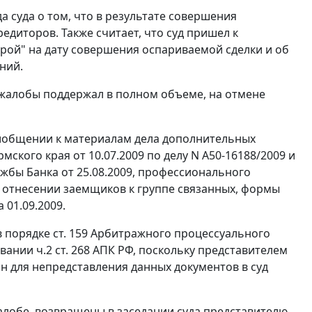
 суда о том, что в результате совершения
диторов. Также считает, что суд пришел к
ой" на дату совершения оспариваемой сделки и об
ний.
 жалобы поддержал в полном объеме, на отмене
риобщении к материалам дела дополнительных
ского края от 10.07.2009 по делу N А50-16188/2009 и
ужбы Банка от 25.08.2009, профессионального
б отнесении заемщиков к группе связанных, формы
 01.09.2009.
в порядке
ст. 159
Арбитражного процессуального
новании
ч.2 ст. 268
АПК РФ, поскольку представителем
 для непредставления данных документов в суд
лобе, возвращены в заседании суда представителю