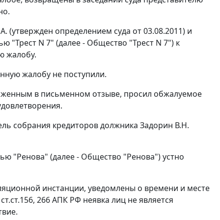
но.
 (утвержден определением суда от 03.08.2011) и
"Трест N 7" (далее - Общество "Трест N 7") к
ю жалобу.
нную жалобу не поступили.
оженным в письменном отзыве, просил обжалуемое
удовлетворения.
ель собрания кредиторов должника Задорин В.Н.
ю "Ренова" (далее - Общество "Ренова") устно
лляционной инстанции, уведомлены о времени и месте
у
ст.ст.156
,
266
АПК РФ неявка лиц не является
твие.