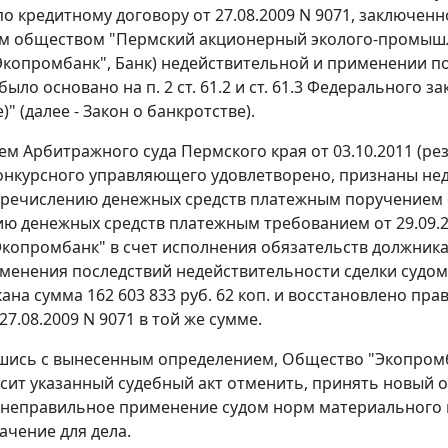
. по кредитному договору от 27.08.2009 N 9071, заключ
м обществом "Пермский акционерный эколого-промышле
копромбанк", Банк) недействительной и применении по
 было основано на
п. 2 ст. 61.2
и
ст. 61.3
Федерального зак
)" (далее -
Закон
о банкротстве).
м Арбитражного суда Пермского края от 03.10.2011 (ре
онкурсного управляющего удовлетворено, признаны не
еречислению денежных средств платежным поручением от 
ю денежных средств платежным требованием от 29.09.2009
копромбанк" в счет исполнения обязательств должника п
менения последствий недействительности сделки судом
кана сумма 162 603 833 руб. 62 коп. и восстановлено пр
27.08.2009 N 9071 в той же сумме.
шись с вынесенным определением, Общество "Экопромб
сит указанный судебный акт отменить, принять новый о
 неправильное применение судом норм материального п
чение для дела.