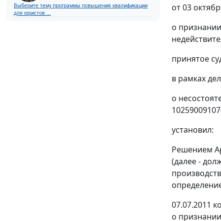
от 03 октябр
Выберите тему программы повышения квалификации
для юристов ...
о признании
недействите
принятое су
в рамках дел
о несостоят
10259009107
установил:
Решением Ар
(далее - до
производств
определение
07.07.2011 
о признании