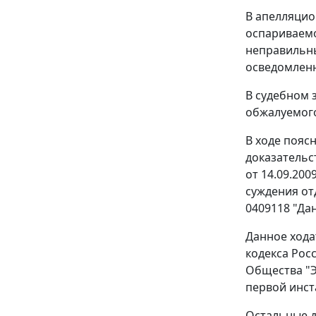
В апелляцио
оспариваемо
неправильны
осведомленн
В судебном 
обжалуемого
В ходе пояс
доказательс
от 14.09.20
суждения от
0409118 "Да
Данное хода
кодекса Рос
Общества "Э
первой инст
Остальные д