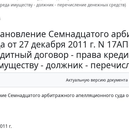
реда имуществу - должник - перечисление денежных средств)
6
ановление Семнадцатого арб
да от 27 декабря 2011 г. N 17А
дитный договор - права кред
муществу - должник - перечис
Актуальную версию документа
ие Семнадцатого арбитражного апелляционного суда от 
011 г.