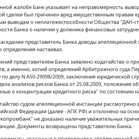
нной жалобе Банк указывает на неправомерность вывода
й сделки был причинен вред имущественным правам кре
м выводам о неплатежеспособности Общества "ДАН-стр
ости Банка о наличии у должника финансовых затрудне
заседании представитель Банка доводы апелляционной
 определения настаивал.
нений представителем Банка заявлено ходатайство о п
тв, а именно, копий определений Арбитражного суда Перм
09 по делу N А50-29098/2009, заключения юридической сл
дела анализов рисков Банка от 25.08.2009, положения о
нные о концентрации кредитного риска" по состоянию на
тайство судом апелляционной инстанции рассмотрено 
сийской Федерации (далее - АПК РФ) и отклонено на ос
копромбанк" не доказано наличие уважительных причин
анции. Документы возвращены представителю Банка.
окументы, указанные в приложении к апелляционной жа