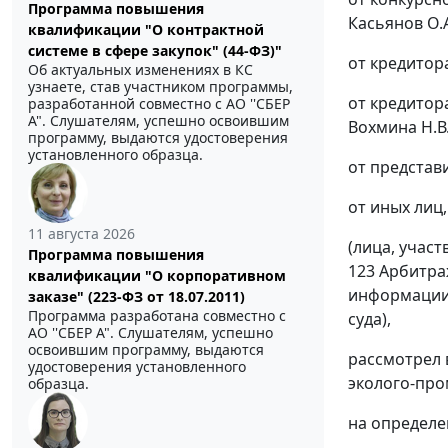
Программа повышения
Касьянов О.А
квалификации "О контрактной
системе в сфере закупок" (44-ФЗ)"
от кредитора
Об актуальных изменениях в КС
узнаете, став участником программы,
от кредитора
разработанной совместно с АО ''СБЕР
А". Слушателям, успешно освоившим
Вохмина Н.В.
программу, выдаются удостоверения
установленного образца.
от представи
от иных лиц
11 августа 2026
(лица, учас
Программа повышения
123
Арбитраж
квалификации "О корпоративном
информации 
заказе" (223-ФЗ от 18.07.2011)
Программа разработана совместно с
суда),
АО ''СБЕР А". Слушателям, успешно
освоившим программу, выдаются
рассмотрел 
удостоверения установленного
эколого-пр
образца.
на определе