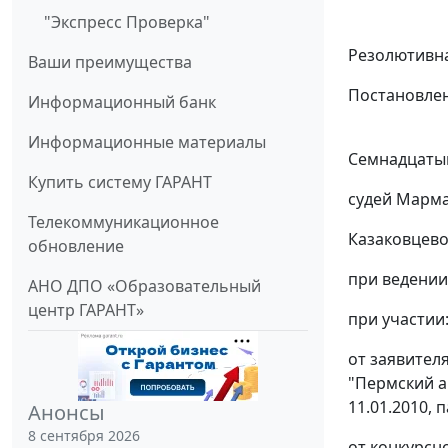
"Экспресс Проверка"
Резолютивна
Ваши преимущества
Постановлен
Информационный банк
Информационные материалы
Семнадцатый
Купить систему ГАРАНТ
судей Марма
Телекоммуникационное
Казаковцевой
обновление
при ведении
АНО ДПО «Образовательный
центр ГАРАНТ»
при участии
от заявител
"Пермский а
11.01.2010, 
Анонсы
8 сентября 2026
от конкурсн