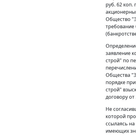
руб. 62 коп
акционерны
Общество "Э
требование
(банкротстве
Определение
заявление к
строй" по п
перечислени
Общества "Э
порядке при
строй" взыс
договору от 
Не согласив
которой про
ссылаясь на
имеющих зна