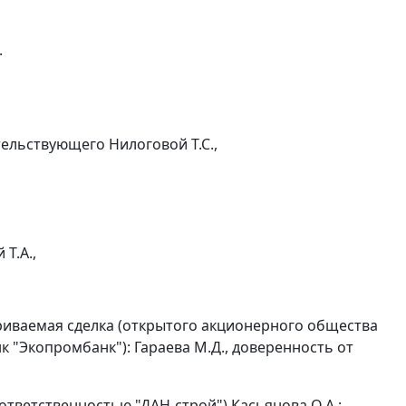
.
ельствующего Нилоговой Т.С.,
Т.А.,
риваемая сделка (открытого акционерного общества
"Экопромбанк"): Гараева М.Д., доверенность от
тветственностью "ДАН-строй") Касьянова О.А.: