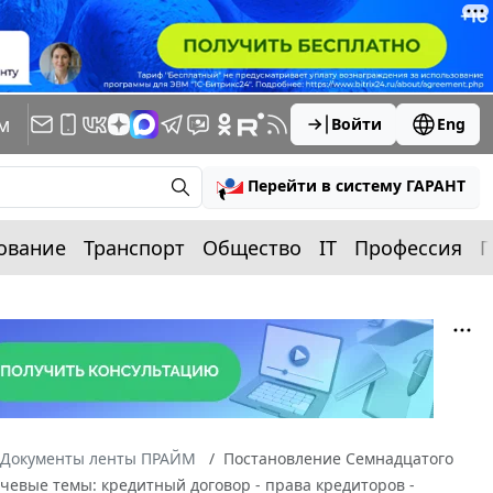
м
Войти
Eng
Перейти в систему ГАРАНТ
ование
Транспорт
Общество
IT
Профессия
П
Документы ленты ПРАЙМ
Постановление Семнадцатого
ючевые темы: кредитный договор - права кредиторов -