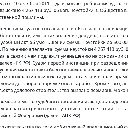
да от 10 октября 2011 года исковые требования удовле
зыскано 4 267 413 руб. 06 коп. неустойки. С Общества 
рственной пошлины.
решением суда не согласилось и обратилось с апелляци
бстоятельств, имеющих значение для дела, просит его 
судебный акт об уменьшении суммы неустойки до 500 00
 По мнению апеллянта, сумма неустойки 4 267 413 руб.
ва, в связи с чем подлежит уменьшению на основании
с
далее - ГК РФ). Судом первой инстанции при разрешении
условиями контракта был поставлен в невыгодное полож
ю многоквартирный жилой дом с отделкой в полуторамес
ловия договора о порядке оплаты работ. Кроме того, ап
ъекта долевого строительства вызвано всемирным эко
ремени и месте судебного заседания извещены надлежащ
 дело рассмотрено в их отсутствие в соответствии со
ст
сийской Федерации (далее - АПК РФ).
доказательства по делу, арбитражный апелляционный су