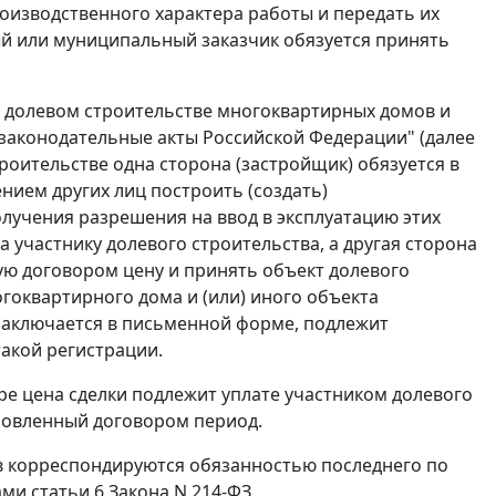
оизводственного характера работы и передать их
ый или муниципальный заказчик обязуется принять
 в долевом строительстве многоквартирных домов и
законодательные акты Российской Федерации" (далее
троительстве одна сторона (застройщик) обязуется в
нием других лиц построить (создать)
лучения разрешения на ввод в эксплуатацию этих
 участнику долевого строительства, а другая сторона
ную договором цену и принять объект долевого
гоквартирного дома и (или) иного объекта
 заключается в письменной форме, подлежит
акой регистрации.
е цена сделки подлежит уплате участником долевого
новленный договором период.
в корреспондируются обязанностью последнего по
мами
статьи 6
Закона N 214-ФЗ.