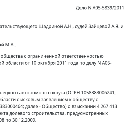
Дело N А05-5839/2011
тельствующего Шадриной А.Н., судей Зайцевой А.Я. и
й М.А.,
 общества с ограниченной ответственностью
области от 10 октября 2011 года по делу N А05-
ецкого автономного округа (ОГРН 1058383006241;
области с исковым заявлением к обществу с
3000464; далее - Общество) о взыскании 4 267 413
ъекта долевого строительства, предусмотренных
8 по 30.12.2009.