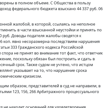
творены в полном объеме. С Общества в пользу
в доход федерального бюджета взыскано 44 337 руб. 06
онной жалобой, в которой, ссылаясь на неполное
отменить в части взысканной неустойки и принять по
0 руб. Доводы подателя жалобы сводятся к
 06 коп. явно несоразмерна последствиям нарушения
татьи 333
Гражданского кодекса Российской
 спора не принят во внимание тот факт, что ответчик
ение, поскольку обязан был построить и сдать в
ячный срок. Также судом не учтено, что истцом
еллянт указывает на то, что нарушение срока
номическим кризисом.
им образом, представителей в суд не направили, в
атьями 123
,
156
,
266
Арбитражного процессуального
д не находит оснований для удовлетворения