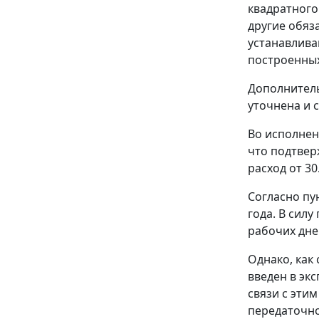
квадратного
другие обяз
устанавлива
построенных
Дополнитель
уточнена и с
Во исполнен
что подтверж
расход от 30
Согласно пун
года. В сил
рабочих дне
Однако, как 
введен в эк
связи с эти
передаточном