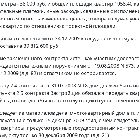
 метра - 38 000 руб. и общей площади квартир 1058,40 к
ательные платежи, иные расходы, связанные с исполнение
ют возможность изменения цены договора в случае ув
 квартир по отношению к проектной площади.
ным соглашением от 24.12.2009 к государственному конт
оставила 39 812 600 руб.
ие заключенного контракта истец как участник долевого 
дается платежными поручениями от 19.08.2008 N 573, от 2
.12.2009 (л.д. 82) и ответчиком не оспаривается.
кту 2.4 контракта от 31.07.2008 N 18 дом должен быть в
у пункта 2.5 контракта Застройщик обязался передать кв
й с даты ввода объекта в эксплуатацию в установленном
следует из материалов дела, многоквартирный дом в п. И
сплуатацию только 25 декабря 2009 года, о чем свидетел
м квартиры, предусмотренные государственным контракто
у акту только 30 декабря 2009 года (л.д. 21).