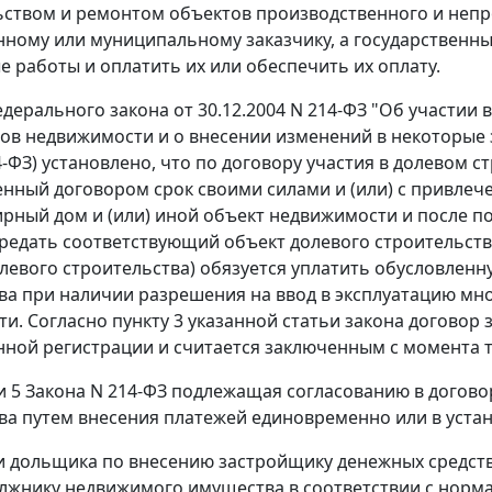
ьством и ремонтом объектов производственного и непр
нному или муниципальному заказчику, а государственн
 работы и оплатить их или обеспечить их оплату.
дерального закона от 30.12.2004 N 214-ФЗ "Об участии
ов недвижимости и о внесении изменений в некоторые 
4-ФЗ) установлено, что по договору участия в долевом с
нный договором срок своими силами и (или) с привлече
рный дом и (или) иной объект недвижимости и после по
редать соответствующий объект долевого строительства
олевого строительства) обязуется уплатить обусловлен
ва при наличии разрешения на ввод в эксплуатацию мно
и. Согласно пункту 3 указанной статьи закона договор
нной регистрации и считается заключенным с момента т
и 5
Закона N 214-ФЗ подлежащая согласованию в договор
ва путем внесения платежей единовременно или в уста
 дольщика по внесению застройщику денежных средст
лжнику недвижимого имущества в соответствии с нор