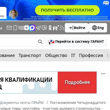
м
Войти
Eng
Перейти в систему ГАРАНТ
ование
Транспорт
Общество
IT
Профессия
П
Документы ленты ПРАЙМ
Постановление Четырнадцатого
чевые темы: неустойка - участник долевого строительства -