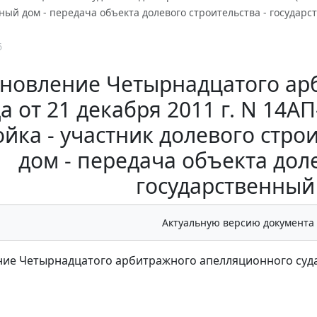
ый дом - передача объекта долевого строительства - государс
6
новление Четырнадцатого ар
да от 21 декабря 2011 г. N 14А
ойка - участник долевого стро
дом - передача объекта доле
государственный
Актуальную версию документа
ие Четырнадцатого арбитражного апелляционного суда о