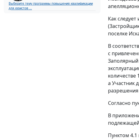
Выберите тему программы повышения квалификации
апелляцион
для юристов ...
Как следует
(Застройщик
поселке Иск
В соответст
с привлечен
Заполярный 
эксплуатаци
количестве 
а Участник 
разрешения 
Согласно пу
В приложени
подлежащей 
Пунктом 4.1 