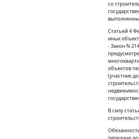
со строител
государстве
выполненные
Статьей 4
Фе
иных объект
- Закон N 21
предусмотре
многокварти
объектов пе
(участник д
строительст
недвижимост
государстве
В силу
стать
строительст
Обязанности
передаче до