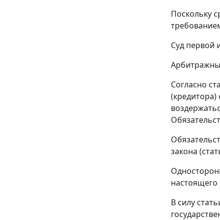
Поскольку с
требованием 
Суд первой 
Арбитражный
Согласно
ст
(кредитора) 
воздержатьс
Обязательст
Обязательст
закона (
стат
Односторонн
настоящего 
В силу
стать
государстве