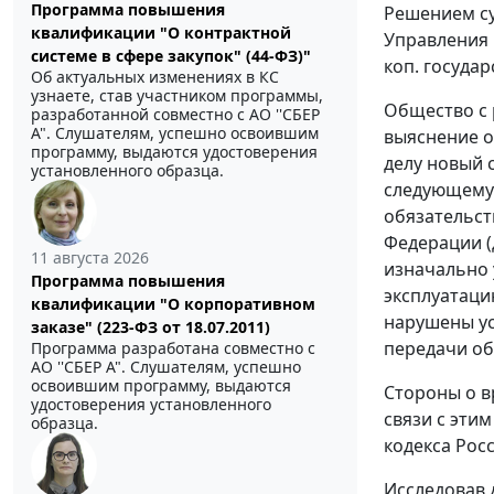
Программа повышения
Решением су
квалификации "О контрактной
Управления в
системе в сфере закупок" (44-ФЗ)"
коп. госуда
Об актуальных изменениях в КС
узнаете, став участником программы,
Общество с 
разработанной совместно с АО ''СБЕР
А". Слушателям, успешно освоившим
выяснение о
программу, выдаются удостоверения
делу новый 
установленного образца.
следующему.
обязательст
Федерации (
11 августа 2026
изначально 
Программа повышения
эксплуатаци
квалификации "О корпоративном
нарушены ус
заказе" (223-ФЗ от 18.07.2011)
передачи об
Программа разработана совместно с
АО ''СБЕР А". Слушателям, успешно
освоившим программу, выдаются
Стороны о в
удостоверения установленного
связи с этим
образца.
кодекса Рос
Исследовав 