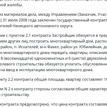
ной жалобы.
 из материалов дела, между Управлением (Заказчик, Уча
) 31 июля 2008 года заключен государственный контракт
ателей Ненецкого автономного округа.
вии с пунктом 2.1 контракта Застройщик обязуется в пр
ием других лиц построить многоквартирный дом, распо
район, п. Искателей, м-н Факел, район ул. Юбилейная, д
ю многоквартирного дома передать квартиры, описание 
18 (восемнадцати) однокомнатных и 6 (шести) двухкомна
долевого строительства обязуется уплатить обусловлен
на ввод в эксплуатацию многоквартирного дома.
нкту 2.2 контракта общая площадь квартир составляет 10
и N 2 к контракту стороны согласовали общие характер
строительству.
контракта предусмотрено, что цена контракта составляе