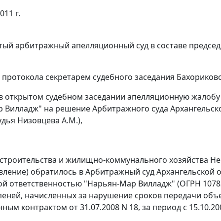
011 г.
ый арбитражный апелляционный суд в составе председа
 протокола секретарем судебного заседания Бахориково
в открытом судебном заседании апелляционную жалобу
 Вилладж" на решение Арбитражного суда Архангельской 
удья Низовцева А.М.),
строительства и жилищно-коммунального хозяйства Нен
авление) обратилось в Арбитражный суд Архангельской 
й ответственностью "Нарьян-Мар Вилладж" (ОГРН 107838
. пеней, начисленных за нарушение сроков передачи об
ным контрактом от 31.07.2008 N 18, за период с 15.10.200