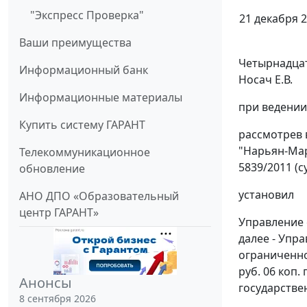
"Экспресс Проверка"
21 декабря 2
Ваши преимущества
Четырнадцат
Информационный банк
Носач Е.В.
Информационные материалы
при ведении
Купить систему ГАРАНТ
рассмотрев 
"Нарьян-Мар
Телекоммуникационное
5839/2011 (с
обновление
установил
АНО ДПО «Образовательный
центр ГАРАНТ»
Управление 
далее - Упр
ограниченно
руб. 06 коп
Анонсы
государствен
8 сентября 2026