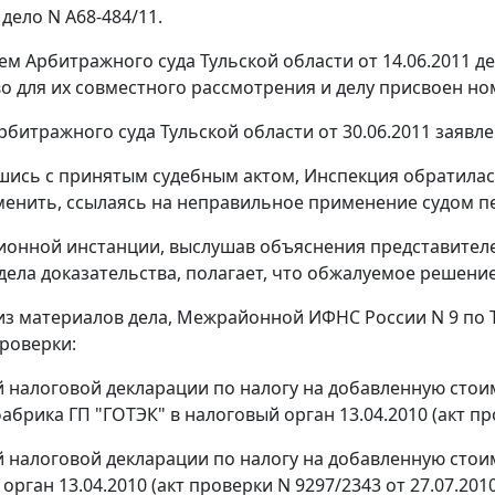
 дело N А68-484/11.
м Арбитражного суда Тульской области от 14.06.2011 де
о для их совместного рассмотрения и делу присвоен ном
битражного суда Тульской области от 30.06.2011 заявл
шись с принятым судебным актом, Инспекция обратилас
енить, ссылаясь на неправильное применение судом п
ионной инстанции, выслушав объяснения представителе
дела доказательства, полагает, что обжалуемое решен
 из материалов дела, Межрайонной ИФНС России N 9 по
роверки:
й налоговой декларации по налогу на добавленную стоим
брика ГП "ГОТЭК" в налоговый орган 13.04.2010 (акт про
й налоговой декларации по налогу на добавленную стоим
орган 13.04.2010 (акт проверки N 9297/2343 от 27.07.2010