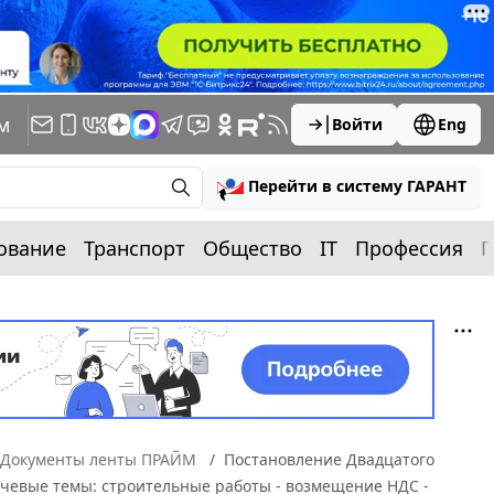
м
Войти
Eng
Перейти в систему ГАРАНТ
ование
Транспорт
Общество
IT
Профессия
П
Документы ленты ПРАЙМ
Постановление Двадцатого
лючевые темы: строительные работы - возмещение НДС -