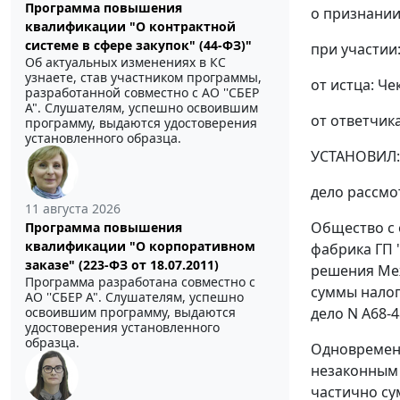
Программа повышения
о признании
квалификации "О контрактной
системе в сфере закупок" (44-ФЗ)"
при участии
Об актуальных изменениях в КС
узнаете, став участником программы,
от истца: Че
разработанной совместно с АО ''СБЕР
А". Слушателям, успешно освоившим
от ответчика
программу, выдаются удостоверения
установленного образца.
УСТАНОВИЛ:
дело рассмо
11 августа 2026
Общество с 
Программа повышения
квалификации "О корпоративном
фабрика ГП 
заказе" (223-ФЗ от 18.07.2011)
решения Меж
Программа разработана совместно с
суммы налог
АО ''СБЕР А". Слушателям, успешно
дело N А68-4
освоившим программу, выдаются
удостоверения установленного
образца.
Одновременн
незаконным 
частично су