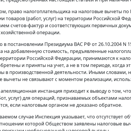
ом, право налогоплательщика на налоговые вычеты по
и товаров (работ, услуг) на территории Российской Фед
чием счетов-фактур и соответствующих первичных док
хозяйственной операции.
о в
постановлении
Президиума ВАС РФ от 26.10.2004 N 15
а на добавленную стоимость, предъявленные налогопл
территории Российской Федерации, принимаются к налог
бретены и приняты на учет, а не в том периоде, когда э
ы в производственной деятельности. Иными словами, 
е вычеты не связывают с моментом реализации, использо
и апелляционная инстанция приходит к выводу о том, 
бот, услуг) для операций, признаваемых объектами нал
тся, если налоговым органом не доказано обратное.
ваемом случае Инспекция указывает, что отсутствует о
отношении которой Обществом заявлены налоговые вычет
а признаки необоснованной налоговой выгоды.