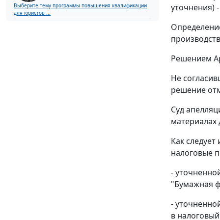
уточнения) -
Выберите тему программы повышения квалификации
для юристов ...
Определение
производств
Решением Ар
Не согласив
решение отм
Суд апелляц
материалах 
Как следует
налоговые п
- уточненно
"Бумажная фа
- уточненно
в налоговый 