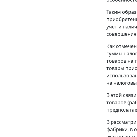
Таким образ
приобретени
учет и нали
совершения 
Как отмечен
суммы налог
товаров на 
товары прио
использован
на налоговы
В этой связ
товаров (ра
предполагае
В рассматри
фабрики, в 
указывает н