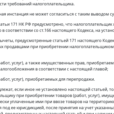
сти требований налогоплательщика.
ая инстанция не может согласиться с таким выводом су
татьи 171
НК РФ предусмотрено, что налогоплательщик 
 в соответствии со
ст.166
настоящего Кодекса, на устан
вычеты, предусмотренные
статьей 171
настоящего Кодекс
х продавцами при приобретении налогоплательщиком то
(работ, услуг), а также имущественных прав, приобрета
алогообложения в соответствии с настоящей главой;
работ, услуг), приобретаемых для перепродажи.
лежат, если иное не установлено настоящей статьей, т
льщику при приобретении товаров (работ, услуг), иму
ески уплаченные ими при ввозе товаров на территорию
 под ее юрисдикцией, после принятия на учет указанных
й, предусмотренных настоящей статьей и при наличии