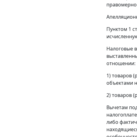
правомерно
Апелляционн
Пунктом 1 с
исчисленную
Налоговые 
выставленны
отношении:
1) товаров 
объектами н
2) товаров (
Вычетам под
налогоплате
либо фактич
находящиеся
особенносте