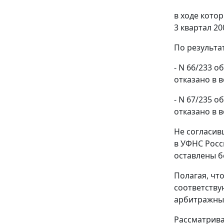
в ходе кото
3 квартал 200
По результа
- N 66/233 
отказано в в
- N 67/235 
отказано в 
Не согласив
в УФНС Росс
оставлены б
Полагая, чт
соответству
арбитражный
Рассматрива