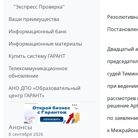
"Экспресс Проверка"
Резолютивна
Ваши преимущества
Постановлен
Информационный банк
Информационные материалы
Двадцатый а
Купить систему ГАРАНТ
председател
Телекоммуникационное
судей Тиминс
обновление
при ведении
АНО ДПО «Образовательный
центр ГАРАНТ»
рассмотрев 
решение Арби
по заявлени
Анонсы
к Межрайонн
8 сентября 2026