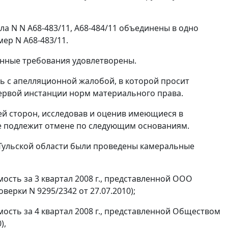
ла N N А68-483/11, А68-484/11 объединены в одно
ер N А68-483/11.
енные требования удовлетворены.
ь с апелляционной жалобой, в которой просит
ервой инстанции норм материального права.
й сторон, исследовав и оценив имеющиеся в
ие подлежит отмене по следующим основаниям.
 Тульской области были проведены камеральные
ость за 3 квартал 2008 г., представленной ООО
верки N 9295/2342 от 27.07.2010);
ость за 4 квартал 2008 г., представленной Обществом
),