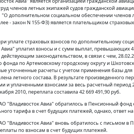
осток Авиа" является организацией гражданской авиац
труд членов летных экипажей судов гражданской авиации
01 "О дополнительном социальном обеспечении членов 
алее - закон N 155-ФЗ) является плательщиком страховых
 при уплате страховых взносов по дополнительному соц
 Авиа" уплатил взносы и с сумм выплат, превышающих 41
 действующим законодательством, в связи с чем, 28.02.
 фонда по Артемовскому городскому округу и Шкотовс
ые уточненные расчеты с учетом применения базы для 
члена летного состава. В результате произведенного п
и и уплаченными взносами за весь расчетный период 2010
кабря 2010, переплата составила 42 669 491,90 руб.
ОАО "Владивосток Авиа" обратилось в Пенсионный фонд 
ного тарифа в счет будущих платежей, однако, ответ н
ОАО "Владивосток Авиа" вновь обратилось с письмом в 
реплаты по взносам в счет будущих платежей.