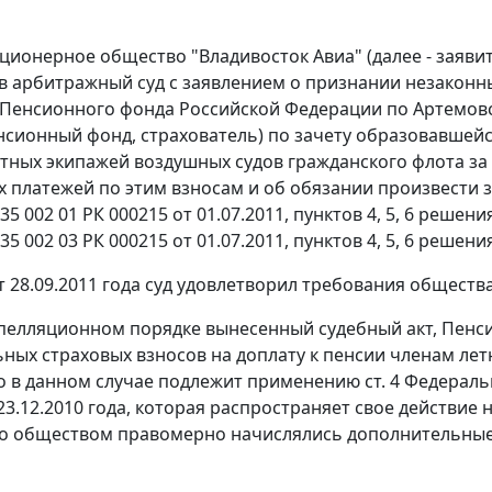
ционерное общество "Владивосток Авиа" (далее - заяви
в арбитражный суд с заявлением о признании незаконн
Пенсионного фонда Российской Федерации по Артемовс
нсионный фонд, страхователь) по зачету образовавше
тных экипажей воздушных судов гражданского флота за 2
 платежей по этим взносам и об обязании произвести за
5 002 01 РК 000215 от 01.07.2011, пунктов 4, 5, 6 решения 
5 002 03 РК 000215 от 01.07.2011, пунктов 4, 5, 6 решения
 28.09.2011 года суд удовлетворил требования общества
пелляционном порядке вынесенный судебный акт, Пенс
ных страховых взносов на доплату к пенсии членам летн
то в данном случае подлежит применению ст. 4 Федераль
23.12.2010 года, которая распространяет свое действие 
то обществом правомерно начислялись дополнительные 