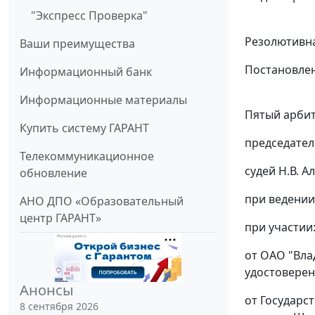
"Экспресс Проверка"
Резолютивна
Ваши преимущества
Постановлен
Информационный банк
Информационные материалы
Пятый арбит
Купить систему ГАРАНТ
председател
Телекоммуникационное
судей Н.В. 
обновление
при ведении
АНО ДПО «Образовательный
центр ГАРАНТ»
при участии
от ОАО "Влад
удостоверени
Анонсы
от Государс
8 сентября 2026