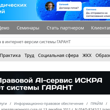
Демо
Семинары
Стать партнером
Клиента
Практика
Труд
Социальная сфера
ЖКХ
Образ
луги
Информационно-правовое обеспечение
ПРАЙМ
апелляционного суда от 13 декабря 2011 г. N 05АП-8242/11 (к