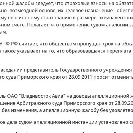
онной жалобы следует, что страховые взносы на обяза
но- возмездной основе, их целевое назначение - обесп
му пенсионному страхованию в размере, эквивалентном
ном счете. Полагает, что применение судом аналогии з
ым.
 УПФ РФ считает, что обществом пропущен срок на обж
а также указывает на то, что образовавшаяся переплат
заседании представитель Государственного учреждени
о суда Приморского края от 28.09.2011 просит отмени
ль ОАО "Владивосток Авиа" на доводы апелляционной 
ешение Арбитражного суда Приморского края от 28.09.2
о без изменения, а апелляционную жалобу без удовлетв
ов дела судом апелляционной инстанции установлено 