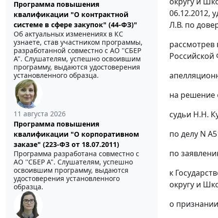
округу и Шк
Программа повышения
06.12.2012, 
квалификации "О контрактной
Л.В. по дове
системе в сфере закупок" (44-ФЗ)"
Об актуальных изменениях в КС
узнаете, став участником программы,
рассмотрев 
разработанной совместно с АО ''СБЕР
Российской 
А". Слушателям, успешно освоившим
программу, выдаются удостоверения
апелляционн
установленного образца.
на решение о
11 августа 2026
судьи Н.Н. 
Программа повышения
по делу N А
квалификации "О корпоративном
заказе" (223-ФЗ от 18.07.2011)
по заявлени
Программа разработана совместно с
АО ''СБЕР А". Слушателям, успешно
освоившим программу, выдаются
к Государст
удостоверения установленного
округу и Шк
образца.
о признании