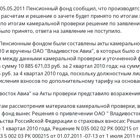
05.05.2011 Пенсионный фонд сообщил, что производят
расчетам и решение о зачете будет принято по итогам
о по итогам камеральной проверки решение по заявлен
было принято, ответа на заявление не поступило.
 Пенсионным фондом были составлены акты камеральной
10 и вручены ОАО "Владивосток Авиа", в которых было 
 между данными камеральной проверки и уточненной фор
а сумму 10 885 671,03 руб. за 2 квартал 2010 года; на сумм
35 руб. за 4 квартал 2010 года, поскольку должностным 
числения взносов по дополнительному тарифу на основ
восток Авиа" на Акты проверки представило возражения
там рассмотрения материалов камеральной проверки, 
фонд вынес Решения о привлечении ОАО " Владивосток 
ства Российской Федерации о страховых взносах: Решение
 1 квартал 2010 года, Решение N 035 002 02 РК 000215 от 0
 5 002 03 РК 000215 от 01.07.2011 -07-13 от 1 июля 2011 