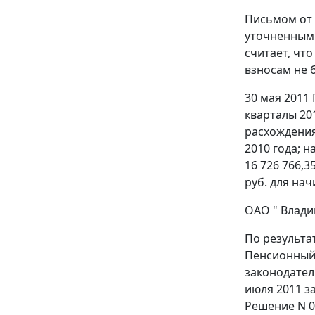
Письмом от 
уточненным 
считает, чт
взносам не 
30 мая 2011
кварталы 20
расхождения
2010 года; н
16 726 766,
руб. для на
ОАО " Влади
По результа
Пенсионный 
законодатель
июля 2011 за
Решение N 03