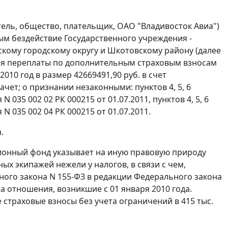
тель, общество, плательщик, ОАО "Владивосток Авиа")
ым бездействие Государственного учреждения -
кому городскому округу и Шкотовскому району (далее
йся переплаты по дополнительным страховым взносам
010 год в размер 42669491,90 руб. в счет
чет; о признании незаконными: пунктов 4, 5, 6
N 035 002 02 РК 000215 от 01.07.2011, пунктов 4, 5, 6
 N 035 002 04 РК 000215 от 01.07.2011.
.
ионный фонд указывает на иную правовую природу
ых экипажей нежели у налогов, в связи с чем,
ного закона N 155-ФЗ в редакции
Федерального закона
на отношения, возникшие с 01 января 2010 года.
страховые взносы без учета ограничений в 415 тыс.