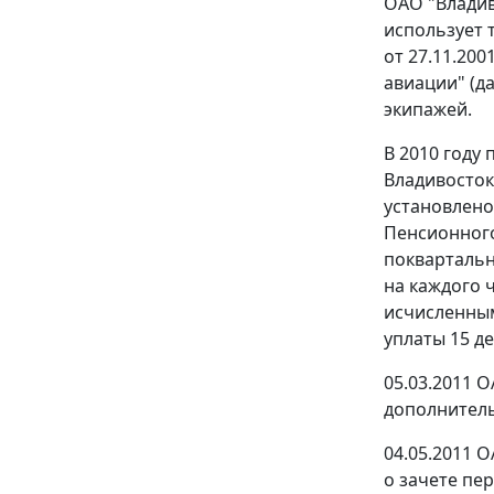
ОАО "Владив
использует 
от 27.11.20
авиации" (д
экипажей.
В 2010 году
Владивосток
установлено
Пенсионного
поквартальн
на каждого 
исчисленным
уплаты 15 де
05.03.2011 
дополнитель
04.05.2011 
о зачете пе