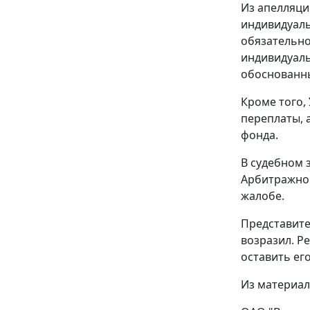
Из апелляци
индивидуаль
обязательно
индивидуаль
обоснованн
Кроме того,
переплаты, 
фонда.
В судебном 
Арбитражног
жалобе.
Представите
возразил. Р
оставить ег
Из материал