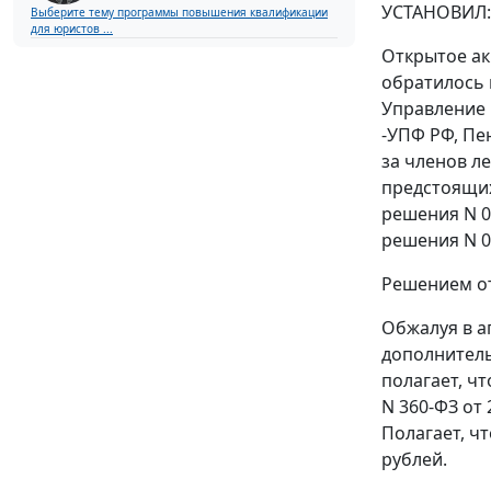
УСТАНОВИЛ:
Выберите тему программы повышения квалификации
для юристов ...
Открытое ак
обратилось 
Управление 
-УПФ РФ, Пе
за членов ле
предстоящих
решения N 03
решения N 03
Решением от
Обжалуя в а
дополнитель
полагает, ч
N 360-ФЗ от 
Полагает, ч
рублей.