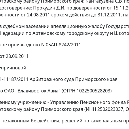
отовскому району Приморского края: Кантакузена С.В. по
удостоверение; Прокудин Д.И. по доверенности от 15.11.2
ренности от 24.08.2011 сроком действия до 31.12.2011, па
в судебном заседании апелляционную жалобу Государс
Федерации по Артемовскому городскому округу и Шкот
ое производство N 05АП-8242/2011
т 28.09.2011
Куприяновой
51-11187/2011 Арбитражного суда Приморского края
ю ОАО "Владивосток Авиа" (ОГРН 1022500528203)
венному учреждению - Управлению Пенсионного фонда 
отовскому району Приморского края (ИНН 2502023037, 
 незаконным бездействия, решений по камеральным пр