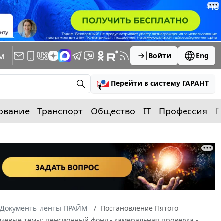
м
Войти
Eng
Перейти в систему ГАРАНТ
ование
Транспорт
Общество
IT
Профессия
П
Документы ленты ПРАЙМ
Постановление Пятого
лючевые темы: пенсионный фонд - камеральная проверка -