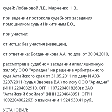
судей: Лобановой Л.Е., Марченко Н.В.,
при ведении протокола судебного заседания
помощником судьи Никитиным Е.О.,
при участии:
от истца: без участия (извещен),
от ответчика: Богданчикова А.А. по дов. от 30.04.2010,
рассмотрев в судебном заседании апелляционную
жалобу ООО "Ариадна" на решение Арбитражного
суда Алтайского края от 31.05.2011 по делу N А03-
3207/2011 (судья Зверева В.А.) по иску ООО "Ариадна"
(ИНН 2204032910, ОГРН 1072204018260) к ЗАО
"Алтайский бройлер" (ИНН 2204043951, ОГРН
1092204002263) о взыскании 1 924 930,41 руб.,
УСТАНОВИЛ: