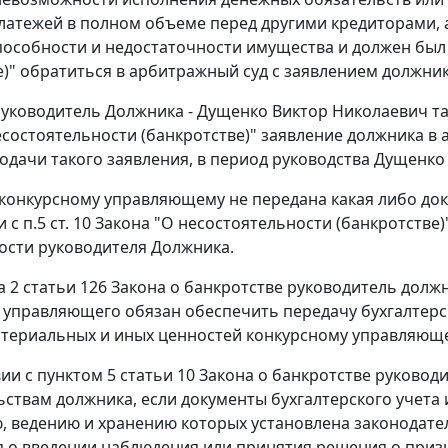
платежей в полном объеме перед другими кредиторами, 
особности и недостаточности имущества и должен был 
е)" обратиться в арбитражный суд с заявлением должник
уководитель Должника - Дущенко Виктор Николаевич та
есостоятельности (банкротстве)" заявление должника в
одачи такого заявления, в период руководства Дущенко В
 конкурсному управляющему не передана какая либо док
и с
п.5 ст. 10
Закона "О несостоятельности (банкротстве)
ости руководителя Должника.
а 2 статьи 126
Закона о банкротстве руководитель должн
 управляющего обязан обеспечить передачу бухгалтерс
териальных и иных ценностей конкурсному управляющ
вии с
пунктом 5 статьи 10
Закона о банкротстве руковод
ьствам должника, если документы бухгалтерского учета и
, ведению и хранению которых установлена законодате
 о введении наблюдения или принятия решения о приз