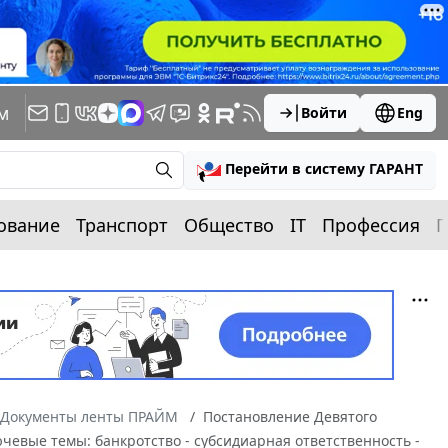
м
Войти
Eng
Перейти в систему ГАРАНТ
ование
Транспорт
Общество
IT
Профессия
П
Документы ленты ПРАЙМ
Постановление Девятого
ючевые темы: банкротство - субсидиарная ответственность -