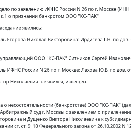
дело по заявлению ИФНС России N 26 по г. Москве (ИНН 7
1, к.1 о признании банкротом ООО "КС-ПАК"
заседание явились:
ь Егорова Николая Викторовича: Ирдисева Г.Н. по дов. от 
управляющий ООО "КС-ПАК" Ситников Сергей Иванович н
ь ИФНС России N 26 по г. Москве: Лахова Ю.В. по дов. от 
тор Николаевич: не явился, извещён.
ла о несостоятельности (банкротстве) ООО "КС-ПАК" (да
 Арбитражный суд г. Москвы с заявлением о привлечен
торовича и Дущенко Виктора Николаевича к субсидиарно
вании ст. ст.
9
,
10
Федерального закона от 26.10.2002 N 1