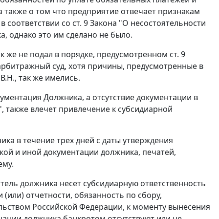
а также о том что предприятие отвечает признакам
в соответствии со
ст. 9
Закона "О несостоятельности
а, однако это им сделано не было.
к же не подал в порядке, предусмотренном
ст. 9
 арбитражный суд, хотя причины, предусмотренные в
.Н., так же имелись.
ументация Должника, а отсутствие документации в
", также влечет привлечение к субсидиарной
ика в течение трех дней с даты утверждения
кой и иной документации должника, печатей,
ему.
итель должника несет субсидиарную ответственность
 (или) отчетности, обязанность по сбору,
льством Российской Федерации, к моменту вынесения
нании должника банкротом отсутствуют или не