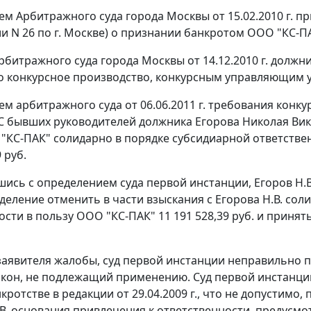
м Арбитражного суда города Москвы от 15.02.2010 г. п
и N 26 по г. Москве) о признании банкротом ООО "КС-П
битражного суда города Москвы от 14.12.2010 г. долж
о конкурсное производство, конкурсным управляющим у
м арбитражного суда от 06.06.2011 г. требования конк
С бывших руководителей должника Егорова Николая Ви
"КС-ПАК" солидарно в порядке субсидиарной ответств
 руб.
шись с определением суда первой инстанции, Егоров Н.
деление отменить в части взыскания с Егорова Н.В. сол
ости в пользу ООО "КС-ПАК" 11 191 528,39 руб. и принят
аявителя жалобы, суд первой инстанции неправильно 
акон, не подлежащий применению. Суд первой инстанц
кротстве в редакции от 29.04.2009 г., что не допустимо
. основания привлечения к ответственности, предусмотрен