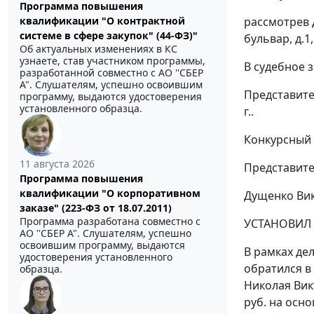
Программа повышения
рассмотрев 
квалификации "О контрактной
системе в сфере закупок" (44-ФЗ)"
бульвар, д.
Об актуальных изменениях в КС
узнаете, став участником программы,
В судебное 
разработанной совместно с АО ''СБЕР
А". Слушателям, успешно освоившим
Представител
программу, выдаются удостоверения
установленного образца.
г..
Конкурсный 
11 августа 2026
Представител
Программа повышения
квалификации "О корпоративном
Дущенко Вик
заказе" (223-ФЗ от 18.07.2011)
Программа разработана совместно с
УСТАНОВИЛ
АО ''СБЕР А". Слушателям, успешно
освоившим программу, выдаются
В рамках де
удостоверения установленного
обратился в
образца.
Николая Вик
руб. на осно