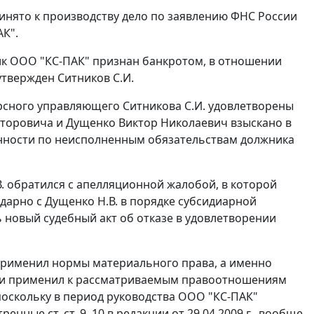
ринято к производству дело по заявлению ФНС России
АК".
ник ООО "КС-ПАК" признан банкротом, в отношении
твержден Ситников С.И.
урсного управляющего Ситникова С.И. удовлетворены
кторовича и Дущенко Виктор Николаевич взыскано в
енности по неисполненным обязательствам должника
В. обратился с апелляционной жалобой, в которой
идарно с Дущенко Н.В. в порядке субсидиарной
ь новый судебный акт об отказе в удовлетворении
применил нормы материального права, а именно
ии применил к рассматриваемым правоотношениям
, поскольку в период руководства ООО "КС-ПАК"
ные ст. ст. 9, 10 в редакции от 29.04.2009 г., вообще