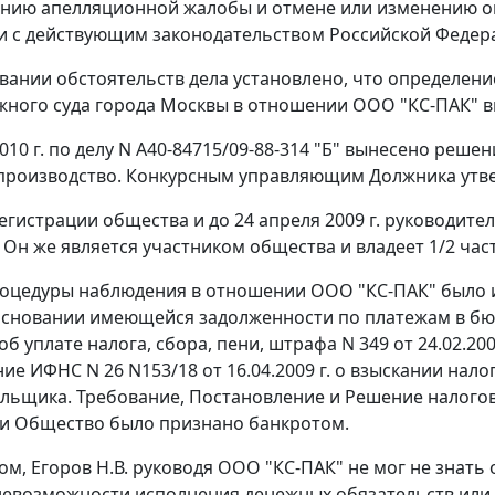
нию апелляционной жалобы и отмене или изменению оп
и с действующим законодательством Российской Федера
вании обстоятельств дела установлено, что определением
жного суда города Москвы в отношении ООО "КС-ПАК" 
2010 г. по делу N А40-84715/09-88-314 "Б" вынесено реш
производство. Конкурсным управляющим Должника утве
егистрации общества и до 24 апреля 2009 г. руководит
 Он же является участником общества и владеет 1/2 ча
оцедуры наблюдения в отношении ООО "КС-ПАК" было и
основании имеющейся задолженности по платежам в бю
б уплате налога, сбора, пени, штрафа N 349 от 24.02.2009
ие ИФНС N 26 N153/18 от 16.04.2009 г. о взыскании нало
льщика. Требование, Постановление и Решение налогов
и Общество было признано банкротом.
ом, Егоров Н.В. руководя ООО "КС-ПАК" не мог не знать
невозможности исполнения денежных обязательств или 