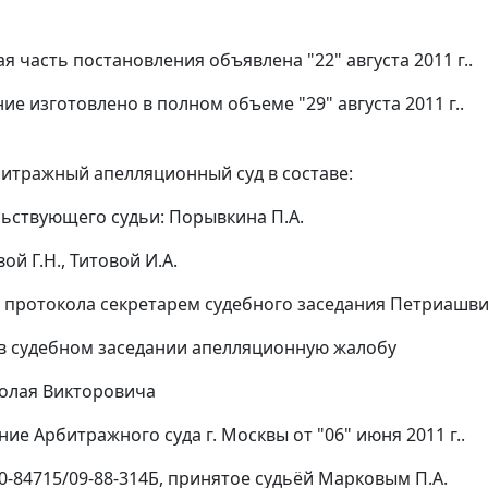
я часть постановления объявлена "22" августа 2011 г..
ие изготовлено в полном объеме "29" августа 2011 г..
итражный апелляционный суд в составе:
ьствующего судьи: Порывкина П.А.
ой Г.Н., Титовой И.А.
 протокола секретарем судебного заседания Петриашви
в судебном заседании апелляционную жалобу
олая Викторовича
ие Арбитражного суда г. Москвы от "06" июня 2011 г..
40-84715/09-88-314Б, принятое судьёй Марковым П.А.