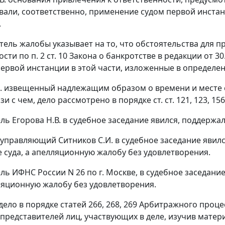
вали, соответственно, применение судом первой инста
.
итель жалобы указывает на то, что обстоятельства для п
ости по
п. 2 ст. 10
Закона о банкротстве в редакции от 30
первой инстанции в этой части, изложенные в определен
. извещенный надлежащим образом о времени и месте с
язи с чем, дело рассмотрено в порядке ст. ст.
121
,
123
,
156
ль Егорова Н.В. в судебное заседание явился, поддерж
управляющий Ситников С.И. в судебное заседание явилс
 суда, а апелляционную жалобу без удовлетворения.
ль ИФНС России N 26 по г. Москве, в судебное заседани
лляционную жалобу без удовлетворения.
дело в порядке статей
266
,
268
,
269
Арбитражного процес
представителей лиц, участвующих в деле, изучив матер