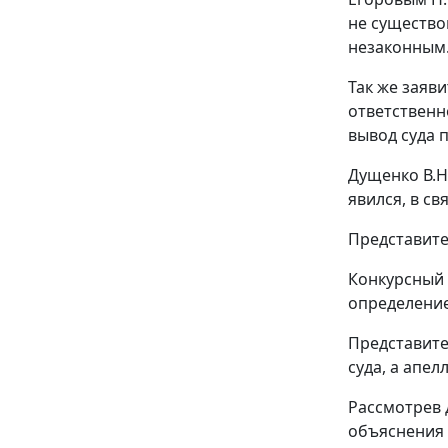
не существо
незаконным
Так же заяв
ответственн
вывод суда 
Дущенко В.Н
явился, в св
Представите
Конкурсный 
определение
Представите
суда, а апе
Рассмотрев 
объяснения 