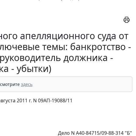
ого апелляционного суда от
(ключевые темы: банкротство -
 руководитель должника -
а - убытки)
 смотрите
здесь
густа 2011 г. N 09АП-19088/11
Дело N А40-84715/09-88-314 "Б"