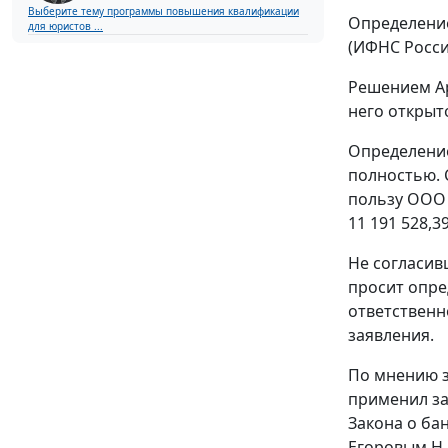
Выберите тему программы повышения квалификации
Определение
для юристов ...
(ИФНС Росси
Решением Ар
него открыт
Определение
полностью. 
пользу ООО 
11 191 528,39
Не согласив
просит опре
ответственн
заявления.
По мнению з
применил з
Закона
о бан
Егоровым Н.В