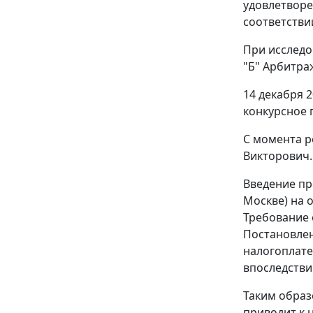
удовлетворе
соответстви
При исследо
"Б" Арбитра
14 декабря 
конкурсное 
С момента р
Викторович.
Введение пр
Москве) на 
Требование о
Постановлен
налогоплате
впоследстви
Таким образ
приводит к 