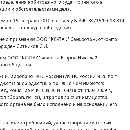
ределения арбитражного суда, принятого в
ции и обстоятельствами дела.
 от 15 февраля 2010 г. по делу N А40-84715/09-88-314
введена процедура наблюдения.
ение о признании ООО "КС-ПАК" банкротом, открыто
ржден Ситников С.И.
елем ООО "КС-ПАК" являлся Егоров Николай
стью общества.
нициировано ФНС России (ИФНС России N 26 по г.
джет и внебюджетные фонды о чем имеются:
 г., Решение ИФНС N 26 N 164/18 от 14.04.2009 г.,
гов сборов, пеней, штрафов за счет имущества
ого органа не было исполнено и на основании его
 о наличии требований, удовлетворение которых
обязанностей по уплате обязательных платежей и