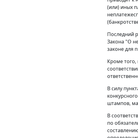
(или) иных 
неплатежесп
(банкротств
Последний р
Закона "О н
законе для п
Кроме того,
соответстви
ответственн
В силу
пункт
конкурсного
штампов, ма
В соответст
по обязател
составлению
определения