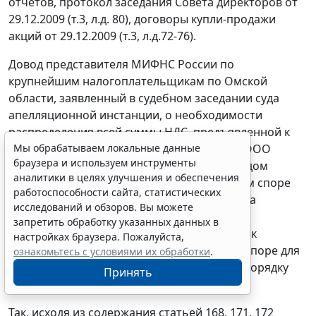
отчетов, протокол заседания Совета директоров от
29.12.2009 (т.3, л.д. 80), договоры купли-продажи
акций от 29.12.2009 (т.3, л.д.72-76).
Довод представителя МИФНС России по
крупнейшим налогоплательщикам по Омской
области, заявленный в судебном заседании суда
апелляционной инстанции, о необходимости
распределения всей суммы НДС, предъявленной к
Мы обрабатываем локальные данные
вычету в 4 квартале 2009 года, по услугам ООО
браузера и используем инструменты
"ПРОДО Менеджмент", апелляционным судом
аналитики в целях улучшения и обеспечения
отклоняется, поскольку в рассматриваемом споре
работоспособности сайта, статистических
отсутствуют основания для подсчета налога
исследований и обзоров. Вы можете
нарастающим итогом за квартал. Порядок
запретить обработку указанных данных в
исчисления и уплаты налога, привязанный к
настройках браузера. Пожалуйста,
налоговому периоду (в рассматриваемом споре для
ознакомьтесь с условиями их обработки
.
ОАО "ОБ" - это квартал), не тождественен порядку
Принять
принятия налога к вычету.
Так, исходя из содержания статьей
168
,
171
,
172