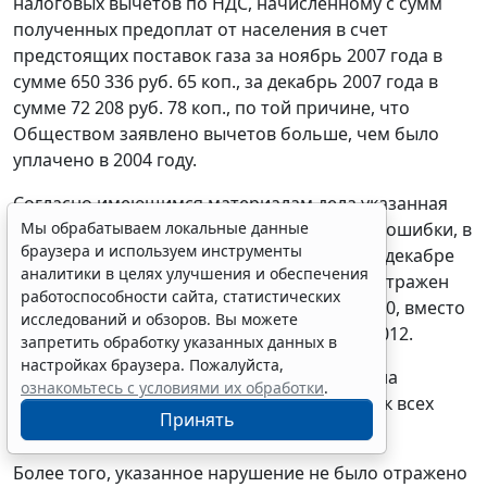
налоговых вычетов по НДС, начисленному с сумм
полученных предоплат от населения в счет
предстоящих поставок газа за ноябрь 2007 года в
сумме 650 336 руб. 65 коп., за декабрь 2007 года в
сумме 72 208 руб. 78 коп., по той причине, что
Обществом заявлено вычетов больше, чем было
уплачено в 2004 году.
Согласно имеющимся материалам дела указанная
ситуация явилась следствием технической ошибки, в
Мы обрабатываем локальные данные
браузера и используем инструменты
результате которой в ноябре 2007 года и в декабре
аналитики в целях улучшения и обеспечения
2007 года в Книге покупок ошибочно был отражен
работоспособности сайта, статистических
счет-фактура от 31.10.2004 года N ав/04-0010, вместо
исследований и обзоров. Вы можете
счета-фактуры от 31.12.2004 года N ав/04-0012.
запретить обработку указанных данных в
настройках браузера. Пожалуйста,
Данная техническая ошибка была устранена
ознакомьтесь с условиями их обработки
.
заявителем путем внесения в книгу покупок всех
Принять
необходимых исправлений.
Более того, указанное нарушение не было отражено