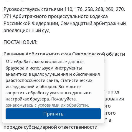
Руководствуясь статьями
110
,
176
,
258
,
268
,
269
,
270
,
271
Арбитражного процессуального кодекса
Российской Федерации, Семнадцатый арбитражный
апелляционный суд
ПОСТАНОВИЛ:
Решение Арбитражного суда Свердловской области
от 16 мая 2011 года по делу N А60-6247/2011
Мы обрабатываем локальные данные
отменить.
браузера и используем инструменты
аналитики в целях улучшения и обеспечения
Исковые требования удовлетворить.
работоспособности сайта, статистических
исследований и обзоров. Вы можете
Взыскать с Муниципального образования "город
запретить обработку указанных данных в
Ирбит" в лице главы муниципального образования
настройках браузера. Пожалуйста,
ознакомьтесь с условиями их обработки
.
"город Ирбит" за счет казны муниципального
образования "город Ирбит" в пользу Закрытого
Принять
акционерного общества "Регионгаз-инвест" в
порядке субсидиарной ответственности