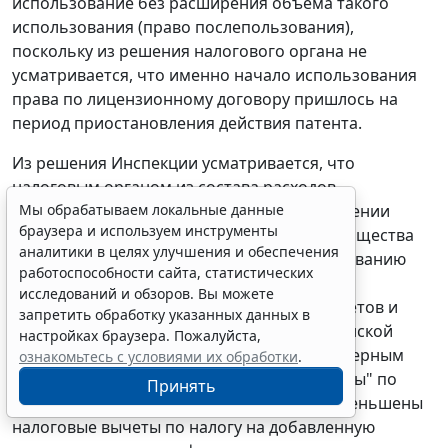
использование без расширения объема такого
использования (право послепользования),
поскольку из решения налогового органа не
усматривается, что именно начало использования
права по лицензионному договору пришлось на
период приостановления действия патента.
Из решения Инспекции усматривается, что
налоговым органом из состава расходов,
Мы обрабатываем локальные данные
уменьшающих налоговую базу при исчислении
браузера и используем инструменты
налога на прибыль, исключены затраты Общества
аналитики в целях улучшения и обеспечения
на оплату маркетинговых услуг (по исследованию
работоспособности сайта, статистических
рынка, поиску покупателей, подготовке и
исследований и обзоров. Вы можете
заключению договоров на поставку самолетов и
запретить обработку указанных данных в
комплектующих М-101Т училищам Гражданской
настройках браузера. Пожалуйста,
авиации (ГА)), оказанных закрытым акционерным
ознакомьтесь с условиями их обработки
.
обществом "Новые региональные самолёты" по
Принять
договору от 23.11.2005 N 909005105/2, и уменьшены
налоговые вычеты по налогу на добавленную