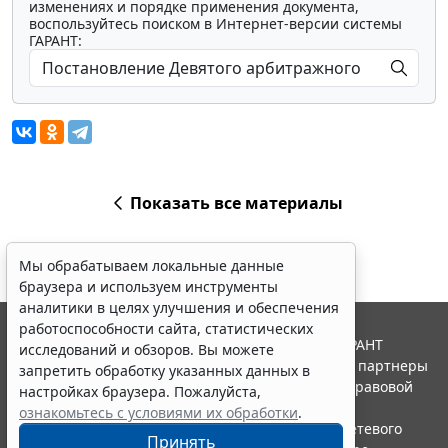
изменениях и порядке применения документа,
воспользуйтесь поиском в Интернет-версии системы
ГАРАНТ:
Показать все материалы
Мы обрабатываем локальные данные
браузера и используем инструменты
аналитики в целях улучшения и обеспечения
работоспособности сайта, статистических
© ООО "НПП "ГАРАНТ-СЕРВИС", 2026. Система ГАРАНТ
исследований и обзоров. Вы можете
выпускается с 1990 года. Компания "Гарант" и ее партнеры
запретить обработку указанных данных в
являются участниками Российской ассоциации правовой
настройках браузера. Пожалуйста,
информации ГАРАНТ.
ознакомьтесь с условиями их обработки
.
Портал ГАРАНТ.РУ зарегистрирован в качестве сетевого
Принять