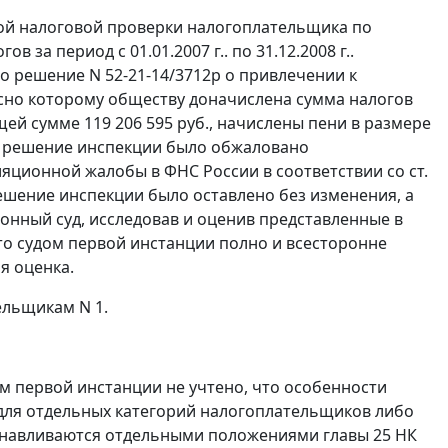
ной налоговой проверки налогоплательщика по
за период с 01.01.2007 г.. по 31.12.2008 г..
ено решение N 52-21-14/3712р о привлечении к
сно которому обществу доначислена сумма налогов
общей сумме 119 206 595 руб., начислены пени в размере
ное решение инспекции было обжаловано
яционной жалобы в ФНС России в соответствии со
ст.
решение инспекции было оставлено без изменения, а
нный суд, исследовав и оценив представленные в
что судом первой инстанции полно и всесторонне
я оценка.
льщикам N 1.
ом первой инстанции не учтено, что особенности
для отдельных категорий налогоплательщиков либо
станавливаются отдельными положениями
главы 25
НК