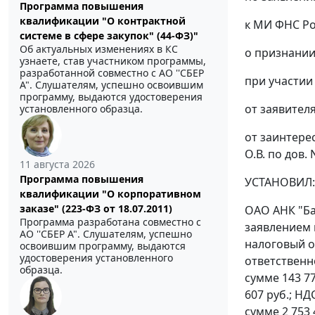
Программа повышения
квалификации "О контрактной
к МИ ФНС Ро
системе в сфере закупок" (44-ФЗ)"
Об актуальных изменениях в КС
о признании
узнаете, став участником программы,
разработанной совместно с АО ''СБЕР
при участии
А". Слушателям, успешно освоившим
программу, выдаются удостоверения
от заявителя
установленного образца.
от заинтерес
О.В. по дов. 
11 августа 2026
Программа повышения
УСТАНОВИЛ:
квалификации "О корпоративном
заказе" (223-ФЗ от 18.07.2011)
ОАО АНК "Ба
Программа разработана совместно с
заявлением 
АО ''СБЕР А". Слушателям, успешно
налоговый о
освоившим программу, выдаются
удостоверения установленного
ответственн
образца.
сумме 143 77
607 руб.; НД
сумме 2 753 4