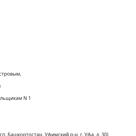
естровым,
ы
ельщикам N 1
 Башкортостан, Уфимский р-н, г. Уфа, д. 30)