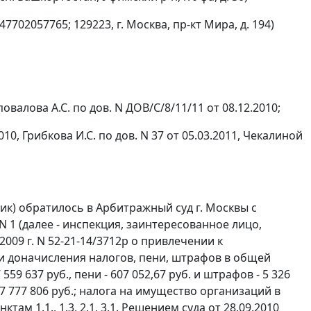
2057765; 129223, г. Москва, пр-кт Мира, д. 194)
овалова А.С. по дов. N ДОВ/С/8/11/11 от 08.12.2010;
10, Грибкова И.С. по дов. N 37 от 05.03.2011, Чекалиной
ик) обратилось в Арбитражный суд г. Москвы с
1 (далее - инспекция, заинтересованное лицо,
009 г. N 52-21-14/3712р о привлечении к
и доначисления налогов, пени, штрафов в общей
559 637 руб., пени - 607 052,67 руб. и штрафов - 5 326
 17 777 806 руб.; налога на имущество организаций в
ктам 1.1., 1.3, 2.1, 3.1. Решением суда от 28.09.2010