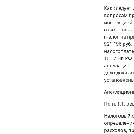
Как следует
вопросам пра
инспекцией с
ответственн
(налог на пр
921 196 руб
налогоплате
101.2
НК РФ. 
апелляционн
дело доказа
установлены
Апелляцион
По п. 1.1. р
Налоговый о
определения
расходов, п