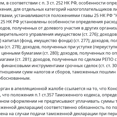
ем, в соответствии с
п. 3 ст. 252
НК РФ, особенности опре
ения, для отдельных категорий налогоплательщиков ли
ствами, устанавливаются положениями
главы 25
НК РФ "
 25
НК РФ установлены особенности определения расход
одов, полученных от долевого участия в других организа
верительного управления имуществом (ст. 276); доходо
) капитал (фонд, имущество фонда) (ст. 277); доходов, 
 (ст. 278); доходов, полученных при уступке (переуступк
 ценными бумагами (ст. 280); доходов, полученных по
агами (ст. 281); доходов, полученных по сделкам РЕПО с
 финансовыми инструментами срочных сделок (ст. ст. 30
отношении сумм налогов и сборов, таможенных пошлин и
обоснованным.
рган в апелляционной жалобе ссылается на то, что К
, что положения
п.1 ст.357
Таможенного кодекса, опред
нном оформлении не предписывают уплачивать суммы т
женной декларации) соответственно обязанность по п
ена на случаи подачи таможенной декларации при пе