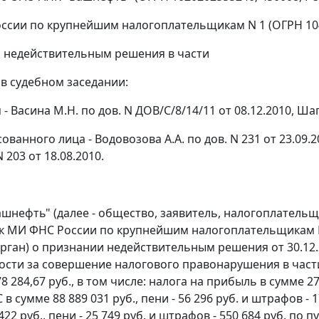
ссии по крупнейшим налогоплательщикам N 1 (ОГРН 104770
 недействительным решения в части
 в судебном заседании:
 - Васина М.Н. по дов. N ДОВ/С/8/14/11 от 08.12.2010, Шап
ованного лица - Водовозова А.А. по дов. N 231 от 23.09.20
N 203 от 18.08.2010.
шнефть" (далее - общество, заявитель, налогоплательщ
к МИ ФНС России по крупнейшим налогоплательщикам N 
рган) о признании недействительным решения от 30.12.2
ости за совершение налогового правонарушения в част
8 284,67 руб., в том числе: налога на прибыль в сумме 27 
С в сумме 88 889 031 руб., пени - 56 296 руб. и штрафов -
22 руб., пени - 25 749 руб. и штрафов - 550 684 руб. по пун