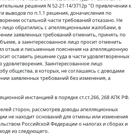
ительным решения N 52-21-14/3712р "О привлечении к
и выводов по п.1.1 решения, доначисления по
творении остальной части требований отказано. Не
е лицо обратились с апелляционными жалобами, в
орении заявленных требований отменить, принять по
объеме, а заинтересованное лицо просит отменить
ил отзыв и письменные пояснения на апелляционную
росит оставить решение суда в части удовлетворенных
ез удовлетворения. Заинтересованное лицо
бу общества, в которых, не соглашаясь с доводами
ении заявленных требований без изменения, а
ляционной инстанцией в порядке
ст.ст.266
,
268
АПК РФ.
телей сторон, рассмотрев доводы апелляционных
ции не находит оснований для отмены или изменения
ельством Российской Федерации о налогах и сборах и
ходя из следующего.