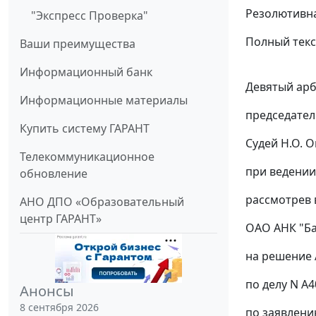
Резолютивна
"Экспресс Проверка"
Полный текс
Ваши преимущества
Информационный банк
Девятый арб
Информационные материалы
председател
Купить систему ГАРАНТ
Судей Н.О. О
Телекоммуникационное
при ведении
обновление
рассмотрев 
АНО ДПО «Образовательный
центр ГАРАНТ»
ОАО АНК "Б
на решение 
по делу N А4
Анонсы
8 сентября 2026
по заявлению