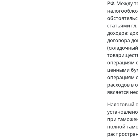
РФ. Между т
налогооблож
обстоятель
статьями
гл.
доходов: дох
договора до
(складочный
товарищества
операциям с
ценными бум
операциям с
расходов в 
является не
Налоговый о
установлено
при таможе
полной тамо
распростран