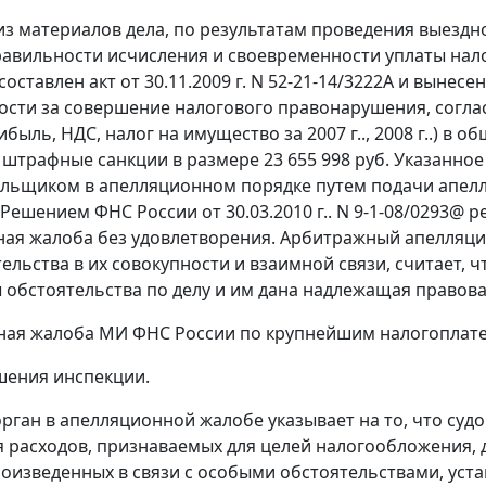
 из материалов дела, по результатам проведения выезд
вильности исчисления и своевременности уплаты налогов 
оставлен акт от 30.11.2009 г. N 52-21-14/3222А и вынес
ости за совершение налогового правонарушения, согла
ибыль, НДС, налог на имущество за 2007 г.., 2008 г..) в 
., штрафные санкции в размере 23 655 998 руб. Указан
льщиком в апелляционном порядке путем подачи апелл
Решением ФНС России от 30.03.2010 г.. N 9-1-08/0293@ 
ая жалоба без удовлетворения. Арбитражный апелляцио
тельства в их совокупности и взаимной связи, считает, 
 обстоятельства по делу и им дана надлежащая правова
ная жалоба МИ ФНС России по крупнейшим налогоплате
ешения инспекции.
рган в апелляционной жалобе указывает на то, что суд
 расходов, признаваемых для целей налогообложения, 
роизведенных в связи с особыми обстоятельствами, у