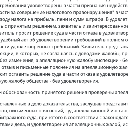
требования удовлетворены в части признания недейств
ости за совершение налогового правонарушения" в част
зоду налога на прибыль, пени и сумм штрафа. В удовле
ь с принятым решением, заявитель и заинтересованно
витель просит решение суда в части отказа в удовлетв
судебный акт об удовлетворении требований в полном 
асти удовлетворенных требований. Заявитель представ
екции, в которых, не соглашаясь с доводами жалобы, п
без изменения, а апелляционную жалобу инспекции - б
 отзыв и письменные пояснения на апелляционную жало
сит оставить решение суда в части отказа в удовлетвор
ую жалобу общества - без удовлетворения.
и обоснованность принятого решения проверены апел
ставленные в дело доказательства, заслушав представи
вов, письменных пояснений, суд апелляционной инстан
итражного суда, принятого в соответствии с законодат
твами дела, и удовлетворения апелляционных жалоб, ис