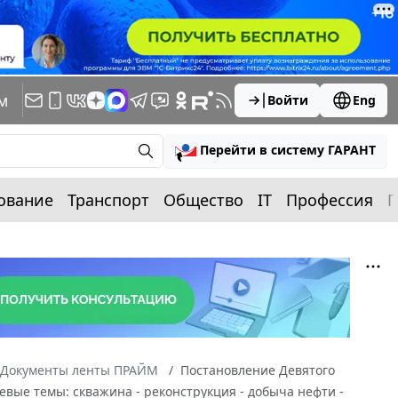
м
Войти
Eng
Перейти в систему ГАРАНТ
ование
Транспорт
Общество
IT
Профессия
П
Документы ленты ПРАЙМ
Постановление Девятого
евые темы: скважина - реконструкция - добыча нефти -