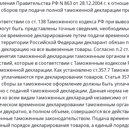
ления Правительства РФ N 863 от 28.12.2004 г. к отно
сборов при подаче полной таможенной декларации при
ответствии со
ст. 138
Таможенного кодекса РФ при вывоз
могут быть представлены точные сведения, необходимы
ое временное декларирование путем подачи временной
территории Российской Федерации декларант обязан 
декларацию на все вывезенные товары. Согласно
п.2 ст
ринятия таможенной декларации таможенным органом я
ствий, которые в соответствии с
Таможенным кодексом
аможенной декларации. Как установлено
ст.357.7
Таможен
 уплачиваются при декларировании товаров.
Статья 357
 сборы за таможенное оформление должны быть уплаче
о с подачей таможенной декларации. Данная норма не
 ко всем видам таможенных деклараций независимо о
ическом временном декларировании таможенным орган
и двукратно, в полном объеме, совершаются все дейст
нные таможенным законодательством. Подача временн
иный порядок декларирования товаров, а единый поряд