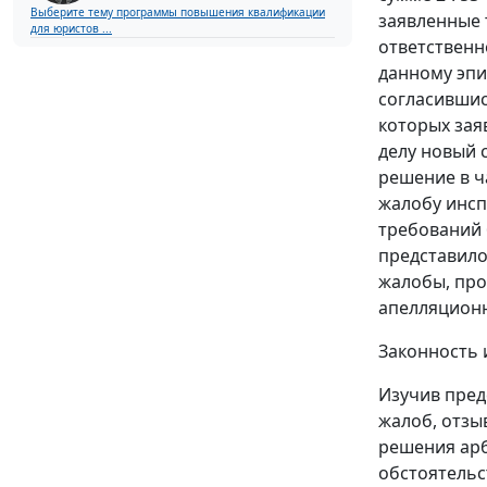
Выберите тему программы повышения квалификации
заявленные 
для юристов ...
ответственн
данному эпи
согласившис
которых зая
делу новый 
решение в ч
жалобу инсп
требований 
представило
жалобы, про
апелляционн
Законность 
Изучив пред
жалоб, отзы
решения арб
обстоятельс