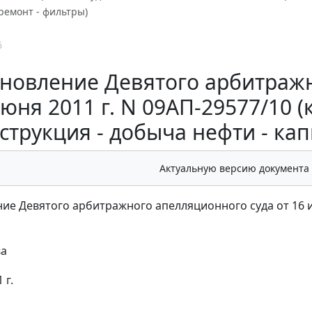
ремонт - фильтры)
6
новление Девятого арбитражн
июня 2011 г. N 09АП-29577/10 
струкция - добыча нефти - ка
Актуальную версию документа
ие Девятого арбитражного апелляционного суда от 16 и
ва
 г.