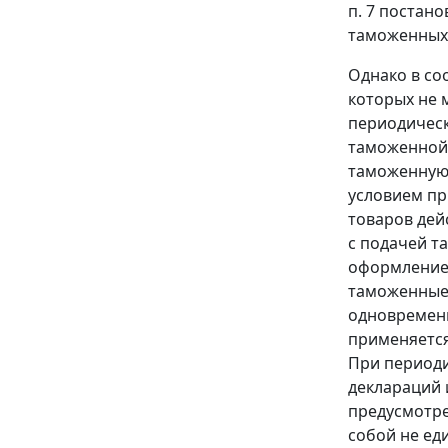
п. 7
постанов
таможенных 
Однако в со
которых не 
периодическ
таможенной 
таможенную 
условием п
товаров дей
с подачей т
оформление
таможенные
одновременн
применяется
При период
деклараций 
предусмотре
собой не ед