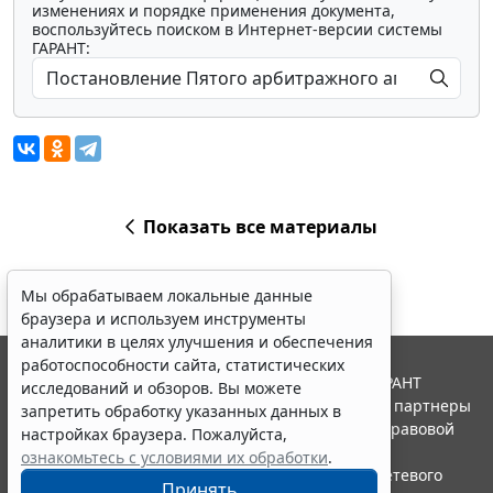
изменениях и порядке применения документа,
воспользуйтесь поиском в Интернет-версии системы
ГАРАНТ:
Показать все материалы
Мы обрабатываем локальные данные
браузера и используем инструменты
аналитики в целях улучшения и обеспечения
работоспособности сайта, статистических
© ООО "НПП "ГАРАНТ-СЕРВИС", 2026. Система ГАРАНТ
исследований и обзоров. Вы можете
выпускается с 1990 года. Компания "Гарант" и ее партнеры
запретить обработку указанных данных в
являются участниками Российской ассоциации правовой
настройках браузера. Пожалуйста,
информации ГАРАНТ.
ознакомьтесь с условиями их обработки
.
Портал ГАРАНТ.РУ зарегистрирован в качестве сетевого
Принять