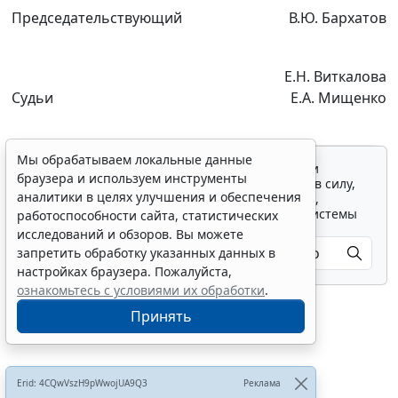
Председательствующий
В.Ю. Бархатов
Е.Н. Виткалова
Судьи
Е.А. Мищенко
Мы обрабатываем локальные данные
Для просмотра актуального текста документа и
браузера и используем инструменты
получения полной информации о вступлении в силу,
аналитики в целях улучшения и обеспечения
изменениях и порядке применения документа,
воспользуйтесь поиском в Интернет-версии системы
работоспособности сайта, статистических
ГАРАНТ:
исследований и обзоров. Вы можете
запретить обработку указанных данных в
настройках браузера. Пожалуйста,
ознакомьтесь с условиями их обработки
.
Принять
Показать все материалы
Erid: 4CQwVszH9pWwojUA9Q3
Реклама