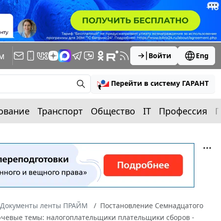
м
Войти
Eng
Перейти в систему ГАРАНТ
ование
Транспорт
Общество
IT
Профессия
П
Документы ленты ПРАЙМ
Постановление Семнадцатого
лючевые темы: налогоплательщики плательщики сборов -