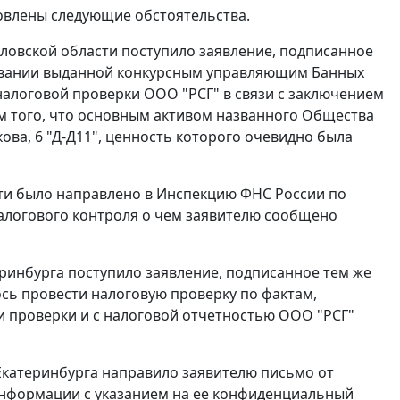
овлены следующие обстоятельства.
дловской области поступило заявление, подписанное
новании выданной конкурсным управляющим Банных
ии налоговой проверки ООО "РСГ" в связи с заключением
ом того, что основным активом названного Общества
кова, 6 "Д-Д11", ценность которого очевидно была
ти было направлено в Инспекцию ФНС России по
алогового контроля о чем заявителю сообщено
теринбурга поступило заявление, подписанное тем же
сь провести налоговую проверку по фактам,
ами проверки и с налоговой отчетностью ООО "РСГ"
г.Екатеринбурга направило заявителю письмо от
 информации с указанием на ее конфиденциальный