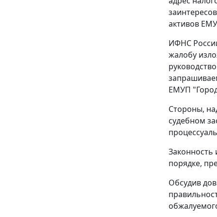
адрес налог
заинтересов
активов ЕМУ
ИФНС России
жалобу изло
руководство
запрашиваем
ЕМУП "Город
Стороны, на
судебном за
процессуаль
Законность 
порядке, пр
Обсудив дов
правильност
обжалуемого