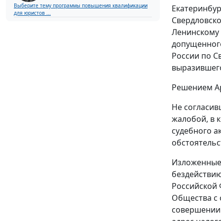
Выберите тему программы повышения квалификации
Екатеринбур
для юристов ...
Свердловско
Ленинскому 
допущенного
России по С
выразившего
Решением Ар
Не согласив
жалобой, в 
судебного а
обстоятельс
Изложенные 
бездействию
Российской 
Общества с 
совершении 