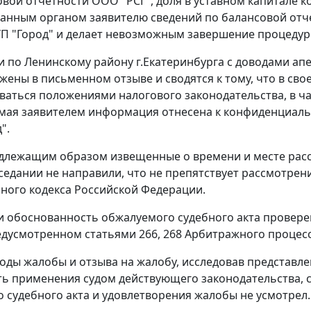
овой отчетности ООО "РСГ", доля в уставном капитале 
анным органом заявителю сведений по балансовой отч
П "Город" и делает невозможным завершение процедур
 по Ленинскому району г.Екатеринбурга с доводами ап
жены в письменном отзыве и сводятся к тому, что в св
ваться положениями налогового законодательства, в ч
ая заявителем информация отнесена к конфиденциальн
".
длежащим образом извещенные о времени и месте рассм
седании не направили, что не препятствует рассмотрен
ного кодекса Российской Федерации.
и обоснованность обжалуемого судебного акта провер
едусмотренном статьями
266
,
268
Арбитражного процесс
оды жалобы и отзыва на жалобу, исследовав представле
ь применения судом действующего законодательства, 
 судебного акта и удовлетворения жалобы не усмотрел.