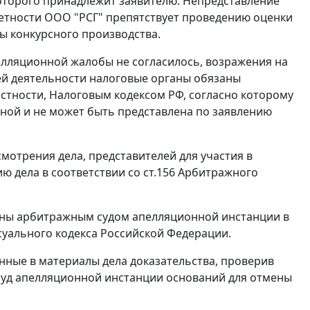
которого принадлежит заявителю. Непредставление
етности ООО "РСГ" препятствует проведению оценки
ы конкурсного производства.
елляционной жалобы не согласилось, возражения на
оей деятельности налоговые органы обязаны
астности,
Налоговым кодексом
РФ, согласно которому
ой и не может быть представлена по заявлению
отрения дела, представителей для участия в
ию дела в соответствии со
ст.156
Арбитражного
ены арбитражным судом апелляционной инстанции в
уального кодекса Российской Федерации.
нные в материалы дела доказательства, проверив
суд апелляционной инстанции оснований для отмены