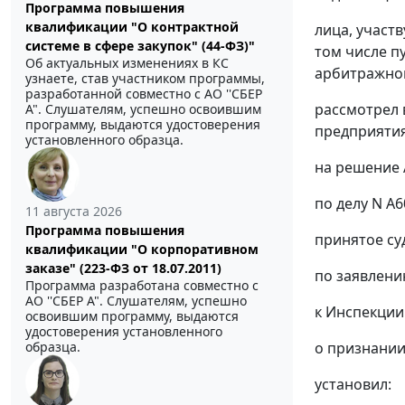
Программа повышения
квалификации "О контрактной
лица, участ
системе в сфере закупок" (44-ФЗ)"
том числе п
Об актуальных изменениях в КС
арбитражног
узнаете, став участником программы,
разработанной совместно с АО ''СБЕР
рассмотрел 
А". Слушателям, успешно освоившим
программу, выдаются удостоверения
предприятия
установленного образца.
на решение 
по делу N А6
11 августа 2026
Программа повышения
принятое су
квалификации "О корпоративном
заказе" (223-ФЗ от 18.07.2011)
по заявлени
Программа разработана совместно с
АО ''СБЕР А". Слушателям, успешно
к Инспекции
освоившим программу, выдаются
удостоверения установленного
о признании
образца.
установил: