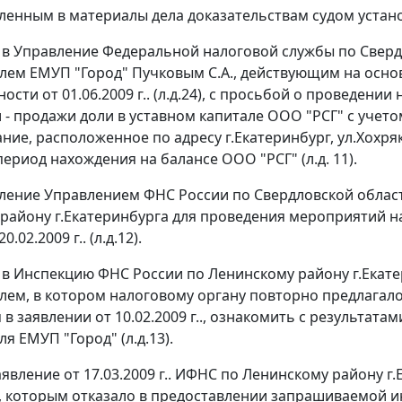
ленным в материалы дела доказательствам судом устан
г.. в Управление Федеральной налоговой службы по Свер
лем ЕМУП "Город" Пучковым С.А., действующим на ос
ности от 01.06.2009 г.. (л.д.24), с просьбой о проведен
и - продажи доли в уставном капитале ООО "РСГ" с учет
ание, расположенное по адресу г.Екатеринбург, ул.Хохря
ериод нахождения на балансе ООО "РСГ" (л.д. 11).
ление Управлением ФНС России по Свердловской облас
району г.Екатеринбурга для проведения мероприятий н
.02.2009 г.. (л.д.12).
г.. в Инспекцию ФНС России по Ленинскому району г.Ека
лем, в котором налоговому органу повторно предлагало
в заявлении от 10.02.2009 г.., ознакомить с результат
я ЕМУП "Город" (л.д.13).
заявление от 17.03.2009 г.. ИФНС по Ленинскому району 
г.., которым отказало в предоставлении запрашиваемой