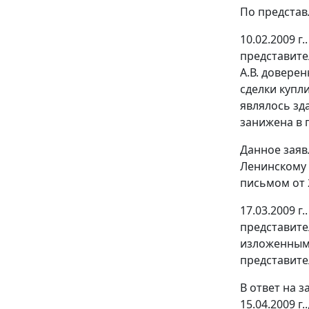
По представ
10.02.2009 
представите
А.В. доверен
сделки купл
являлось зд
занижена в п
Данное заяв
Ленинскому 
письмом от 20
17.03.2009 
представите
изложенным 
представител
В ответ на 
15.04.2009 