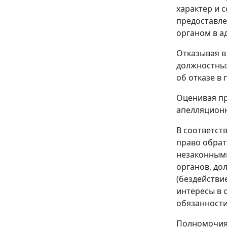
характер и 
предоставле
органом в ад
Отказывая в
должностных
об отказе в
Оценивая пр
апелляционн
В соответст
право обрат
незаконными
органов, до
(бездействи
интересы в 
обязанности
Полномочия 