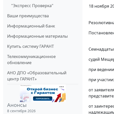
"Экспресс Проверка"
18 ноября 20
Ваши преимущества
Резолютивна
Информационный банк
Постановлен
Информационные материалы
Купить систему ГАРАНТ
Семнадцатый
Телекоммуникационное
судей Мещер
обновление
при ведении
АНО ДПО «Образовательный
центр ГАРАНТ»
при участии
от заявител
представите
Анонсы
от заинтере
8 сентября 2026
надлежащим 