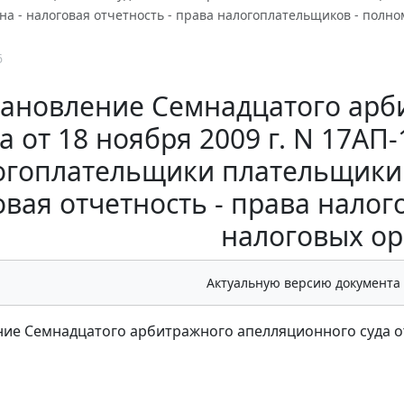
на - налоговая отчетность - права налогоплательщиков - полн
6
ановление Семнадцатого арб
да от 18 ноября 2009 г. N 17АП
огоплательщики плательщики с
овая отчетность - права нало
налоговых ор
Актуальную версию документа
ие Семнадцатого арбитражного апелляционного суда от 