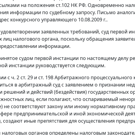
ссылками на положения
ст.102
НК РФ. Одновременно нал
ния информации по судебному запросу. Письмо анало
рес конкурсного управляющего 10.08.2009 г..
 удовлетворении заявленных требований, суд первой ин
 лиц налогового органа, поскольку обращения заявите
 предоставлении информации.
инятое судом первой инстанции по настоящему делу ре
ой инстанции руководствуется следующим.
вии с
ч. 2 ст. 29
и
ст. 198
Арбитражного процессуального к
иться в арбитражный суд с заявлением о признании не
 решений и действий (бездействия) государственных о
лжностных лиц, если полагают, что оспариваемый ненор
е) не соответствуют закону или иному нормативному пр
сфере предпринимательской и иной экономической деят
, создают иные препятствия для осуществления предпр
налоговых органов определены налоговым законодател