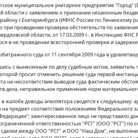
гское муниципальное унитарное предприятие "Город" (
й области с заявлением о признании незаконным безд
району г.Екатеринбурга (ИФНС России по Ленинскому рай
 при проведении проверки обстоятельств по заявлениям
вердловской области, от 17.03.2009 г.. в Инспекцию ФНС
ся в не проведении всесторонней проверки и задержке 
битражного суда от 11 сентября 2009 года в удовлетво
шись с вынесенным по делу судебным актом, заявитель 
которой просит отменить решение суда первой инстанци
кта на несоответствие выводов суда фактическим обсто
тв дела, неправильное применение норм материального
в жалобе доводы апеллятора сводятся к следующему: 
 на предмет соответствия положениям Федерального з
Федерации"; заинтересованное лицо не представило до
ограниченной ответственностью "РСГ" (ООО "РСГ") по 
сделки между ООО "РСГ" и ООО "Наш Дом", не выполнил