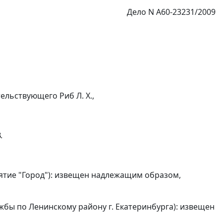
Дело N А60-23231/2009
льствующего Риб Л. Х.,
.
ятие "Город"): извещен надлежащим образом,
бы по Ленинскому району г. Екатеринбурга): извещен