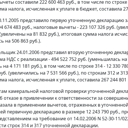
четы составили 222 600 463 руб., в том числе по строке 314
ма налога, исчисленная к уплате в бюджет, составила 27
.11.2005 представило первую уточненную декларацию за
4 674 483 руб., налоговые вычеты - 223 107 326 руб. (увел
 (увеличены на 81 832 руб.), итоговая сумма налога исчис
 на 506 863 руб.).
ьщик 24.01.2006 представил вторую уточненную деклараци
а НДС с реализации - 494 522 752 руб. (уменьшилась на 1
 на 4 171 181 руб.), в том числе по строке 314 - 12 330 780
руб. (увеличились на 7 531 566 руб.), по строкам 312 и 3
ма налога, исчисленная к уплате, составила 267 244 801 
там камеральной налоговой проверки уточненной декла
б отказе в привлечении к ответственности за совершение
азала в применении вычетов, отраженных в уточненной 
 первичную декларацию в размере 12 243 790 руб., пре
едставлением на требование от 14.02.2006 N 52-30-11/022
сти строк 314 и 317 уточненной декларации.