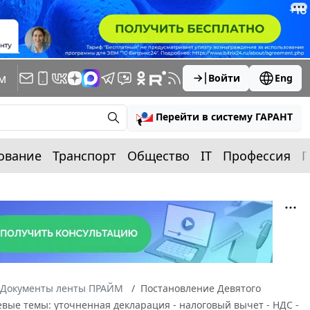
м
Войти
Eng
Перейти в систему ГАРАНТ
ование
Транспорт
Общество
IT
Профессия
П
Документы ленты ПРАЙМ
Постановление Девятого
евые темы: уточненная декларация - налоговый вычет - НДС -