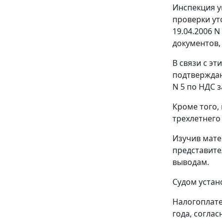
Инспекция у
проверки ут
19.04.2006 N
документов,
В связи с э
подтверждаю
N 5 по НДС з
Кроме того,
трехлетнего
Изучив мате
представите
выводам.
Судом устан
Налогоплате
года, соглас