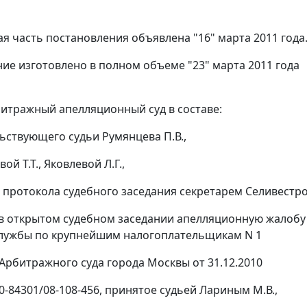
я часть постановления объявлена "16" марта 2011 года
ие изготовлено в полном объеме "23" марта 2011 года
итражный апелляционный суд в составе:
ьствующего судьи Румянцева П.В.,
ой Т.Т., Яковлевой Л.Г.,
 протокола судебного заседания секретарем Селивестро
 в открытом судебном заседании апелляционную жалоб
службы по крупнейшим налогоплательщикам N 1
Арбитражного суда города Москвы от 31.12.2010
0-84301/08-108-456, принятое судьей Лариным М.В.,