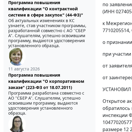
Программа повышения
по заявлени
квалификации "О контрактной
(ИНН 027405
системе в сфере закупок" (44-ФЗ)"
Об актуальных изменениях в КС
к Межрегио
узнаете, став участником программы,
7710205514,
разработанной совместно с АО ''СБЕР
А". Слушателям, успешно освоившим
программу, выдаются удостоверения
о признании
установленного образца.
при участии
от заявителя
11 августа 2026
Программа повышения
от заинтерес
квалификации "О корпоративном
заказе" (223-ФЗ от 18.07.2011)
УСТАНОВИЛ
Программа разработана совместно с
АО ''СБЕР А". Слушателям, успешно
Открытое ак
освоившим программу, выдаются
обратилось 
удостоверения установленного
образца.
инспекции Ф
10477020577
размере 12 2