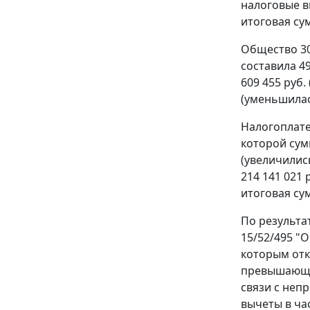
налоговые вы
итоговая сум
Общество 30
составила 49
609 455 руб.
(уменьшилась
Налогоплател
которой сумм
(увеличились
214 141 021 
итоговая сум
По результа
15/52/495 "О
которым отк
превышающей
связи с непр
вычеты в ча