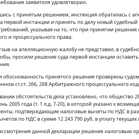
требования заявителя удовлетворил.
шись с принятым решением, инспекция обратилась с ап
а первой инстанции и принять по делу новый судебный 
ребований, указывая на то, что при принятии решени
го и процессуального права.
тзыв на апелляционную жалобу не представил, в судебн
обы, просили решение суда первой инстанции оставить
ния.
и обоснованность принятого решения проверены судом
нном ст.ст.
266
,
268
Арбитражного процессуального код
вании обстоятельств дела установлено, что общество 2
нь 2005 года (т. 1 л.д. 7-20), в которой указано к возме
ументы, подтверждающие налоговые вычеты по НДС в разме
четов по НДС в сумме 12 243 790 руб. в уплату текущих пл
ассмотрения данной декларации решение налоговым орг