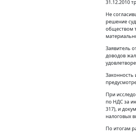
31.12.2010 
Не согласив
решение суд
обществом т
материально
Заявитель о
доводов жал
удовлетворе
Законность 
предусмотре
При исследо
по НДС за ию
317), и док
налоговых вы
По итогам р