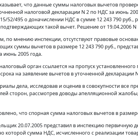
казывает, что данные суммы налоговых вычетов прове
очненной налоговой декларации N 2 по НДС за июнь 200
 15/52/495 о доначислении НДС в сумме 12 243 790 руб.,
 подтверждающих такой вычет. Решение от 19.04.2006 N 
тим, по мнению инспекции, отсутствуют правовые основ
щих суммы вычетов в размере 12 243 790 руб., предста
а июнь 2005 года.
 налоговый орган ссылается на пропуск установленного
 срока на заявление вычетов в уточненной декларации N
риалы дела, исследовав и оценив в совокупности все пр
лей сторон, рассмотрев доводы апелляционной жалобы
овлено, что спорная сумма налоговых вычетов в размер
льщик 20.07.2005 представил в инспекцию первичную д
но которой сумма НДС, исчисленного с реализации товаров