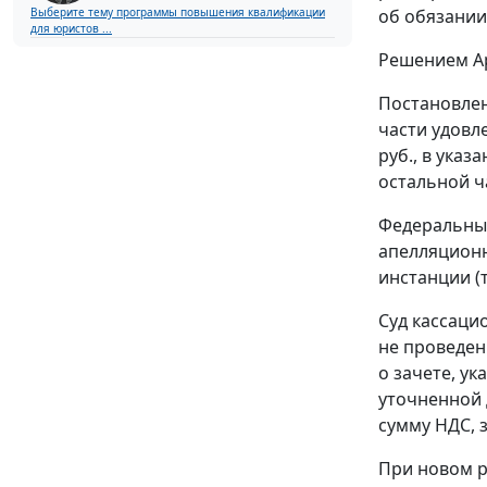
об обязании
Выберите тему программы повышения квалификации
для юристов ...
Решением Арб
Постановле
части удовл
руб., в ука
остальной ч
Федеральны
апелляционн
инстанции (т.
Суд кассаци
не проведен
о зачете, у
уточненной 
сумму НДС, 
При новом р