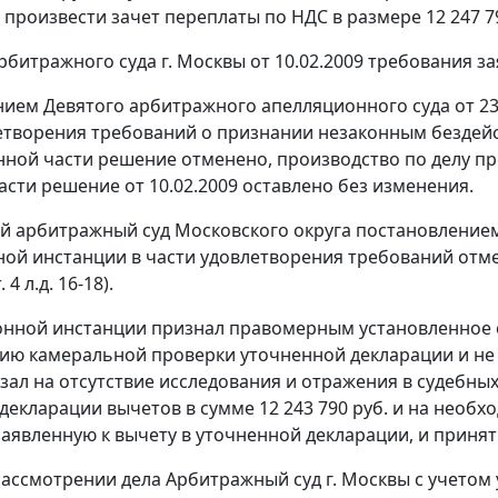
 произвести зачет переплаты по НДС в размере 12 247 79
итражного суда г. Москвы от 10.02.2009 требования заяв
нием
Девятого арбитражного апелляционного суда от 23
етворения требований о признании незаконным бездейст
занной части решение отменено, производство по делу пр
асти решение от 10.02.2009 оставлено без изменения.
й арбитражный суд Московского округа
постановление
ой инстанции в части удовлетворения требований отмен
 4 л.д. 16-18).
онной инстанции признал правомерным установленное с
ию камеральной проверки уточненной декларации и н
казал на отсутствие исследования и отражения в судебны
декларации вычетов в сумме 12 243 790 руб. и на необ
заявленную к вычету в уточненной декларации, и приня
ассмотрении дела Арбитражный суд г. Москвы с учетом