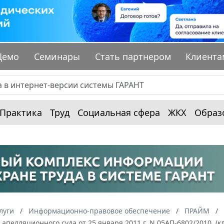
Демо
Семинары
Стать партнером
Клиента
Практика
Труд
Социальная сфера
ЖКХ
Образ
луги
Информационно-правовое обеспечение
ПРАЙМ
апелляционного суда от 25 января 2011 г. N 05АП-6802/2010. (