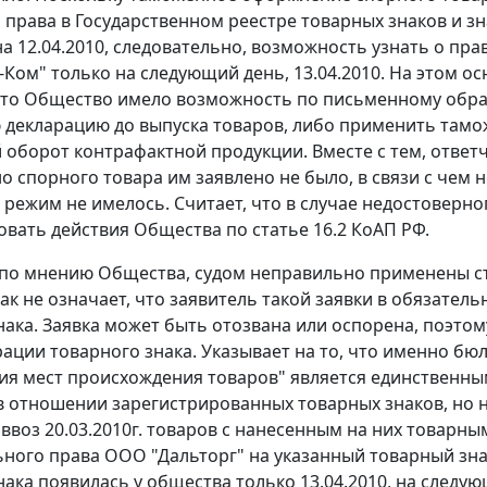
 права в Государственном реестре товарных знаков и з
а 12.04.2010, следовательно, возможность узнать о прав
Ком" только на следующий день, 13.04.2010. На этом 
 что Общество имело возможность по письменному об
декларацию до выпуска товаров, либо применить тамо
 оборот контрафактной продукции. Вместе с тем, ответч
о спорного товара им заявлено не было, в связи с чем
режим не имелось. Считает, что в случае недостоверн
овать действия Общества по
статье 16.2
КоАП РФ.
 по мнению Общества, судом неправильно применены
с
ак не означает, что заявитель такой заявки в обязател
нака. Заявка может быть отозвана или оспорена, поэт
рации товарного знака. Указывает на то, что именно бю
ия мест происхождения товаров" является единствен
в отношении зарегистрированных товарных знаков, но н
о ввоз 20.03.2010г. товаров с нанесенным на них товарн
ного права ООО "Дальторг" на указанный товарный знак
нака появилась у общества только 13.04.2010, на след