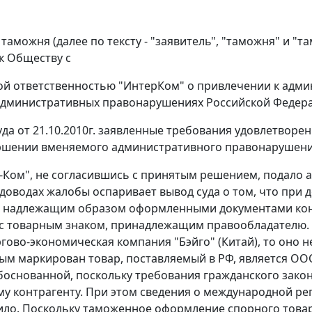
 таможня (далее по тексту - "заявитель", "таможня" и "
к Обществу с
й ответственностью "ИнтерКом" о привлечении к адми
административных правонарушениях Российской Федераци
да от 21.10.2010г. заявленные требования удовлетворен
ршении вменяемого административного правонарушени
Ком", не согласившись с принятым решением, подало а
 доводах жалобы оспаривает вывод суда о том, что при
о надлежащим образом оформленными документами кон
с товарным знаком, принадлежащим правообладателю. 
ргово-экономическая компания "Бэйго" (Китай), то оно 
рым маркирован товар, поставляемый в РФ, является ООО
боснованной, поскольку требования гражданского закон
у контрагенту. При этом сведения о международной ре
ило. Поскольку таможенное оформление спорного товар