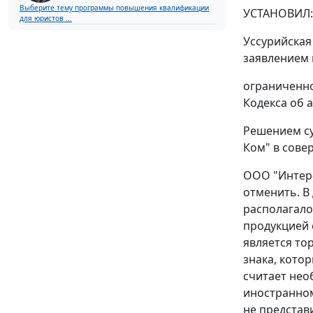
Выберите тему программы повышения квалификации
УСТАНОВИЛ:
для юристов ...
Уссурийская
заявлением 
ограниченно
Кодекса об 
Решением су
Ком" в сове
ООО "Интер-
отменить. В
располагал
продукцией 
является то
знака, кото
считает нео
иностранном
не представ