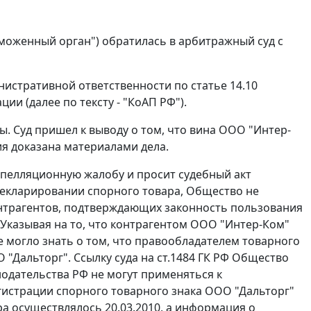
таможенный орган") обратилась в арбитражный суд с
нистративной ответственности по
статье 14.10
и (далее по тексту - "КоАП РФ").
ы. Суд пришел к выводу о том, что вина ООО "Интер-
я доказана материалами дела.
пелляционную жалобу и просит судебный акт
 декларировании спорного товара, Общество не
трагентов, подтверждающих законность пользования
Указывая на то, что контрагентом ООО "Интер-Ком"
не могло знать о том, что правообладателем товарного
 "Дальторг". Ссылку суда на
ст.1484
ГК РФ Общество
одательства РФ не могут применяться к
гистрации спорного товарного знака ООО "Дальторг"
а осуществлялось 20.03.2010, а информация о