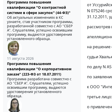
Программа повышения
от Уссурийск
квалификации "О контрактной
N 075246 сро
системе в сфере закупок" (44-ФЗ)"
31.12.2011, 
Об актуальных изменениях в КС
узнаете, став участником программы,
разработанной совместно с АО ''СБЕР
рассмотрев 
А". Слушателям, успешно освоившим
программу, выдаются удостоверения
апелляционн
установленного образца.
на решение о
судьи Хвальк
11 августа 2026
Программа повышения
по делу N А
квалификации "О корпоративном
заказе" (223-ФЗ от 18.07.2011)
по заявлени
Программа разработана совместно с
АО ''СБЕР А". Слушателям, успешно
к ООО "Инт
освоившим программу, выдаются
удостоверения установленного
образца.
третье лицо
о привлечен