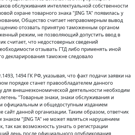
наков обслуживания интеллектуальной собственности
овой охране товарного знака "JING TA" появилась у
основании, Общество считает неправомерным вывод
ращению отозвать принятую таможенным органом
женный режим, не позволяющий допустить ввод в
ик считает, что недостоверных сведений
 необходимости отзывать ГТД либо применять иной
ого декларирования таможне следовало
т.1493
,
1494
ГК РФ, указывая, что факт подачи заявки на
ьном порядке станет правообладателем данного
ому для внешнеэкономической деятельности необходим
ллетень "Товарные знаки, знаки обслуживания и
ным официальным и общедоступным изданием
е сайт данной организации. Таким образом, ответчик
ым знаком "JING TA" не может являться нарушением
, так как возможность узнать о регистрации
ующий день после официального опубликования