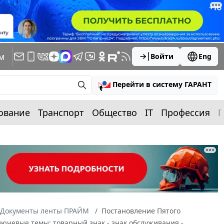
м
Войти
Eng
Перейти в систему ГАРАНТ
ование
Транспорт
Общество
IT
Профессия
П
Документы ленты ПРАЙМ
Постановление Пятого
ключевые темы: товарный знак - знак обслуживания -