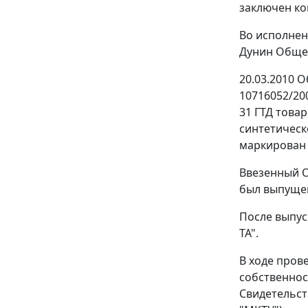
заключен ко
Во исполнен
Дунин Общес
20.03.2010 
10716052/20
31 ГТД товар
синтетическо
маркирован 
Ввезенный О
был выпуще
После выпус
ТА".
В ходе пров
собственнос
Свидетельст