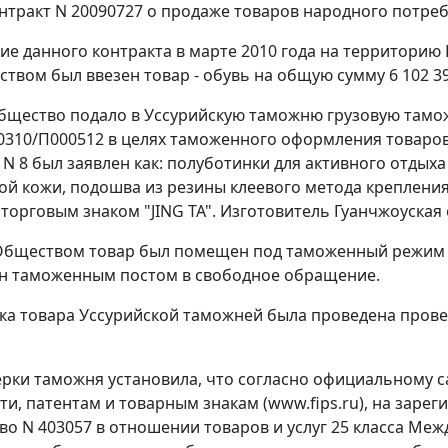
нтракт N 20090727 о продаже товаров народного потреб
ие данного контракта в марте 2010 года на территорию 
твом был ввезен товар - обувь на общую сумму 6 102 39
Общество подало в Уссурийскую таможню грузовую таможе
0310/П000512 в целях таможенного оформления товаров
 N 8 был заявлен как: полуботинки для активного отдыха
й кожи, подошва из резины клеевого метода крепления, р
торговым знаком "JING ТА". Изготовитель Гуанчжоуская 
бществом товар был помещен под таможенный режим вы
н таможенным постом в свободное обращение.
ка товара Уссурийской таможней была проведена провер
ерки таможня установила, что согласно официальному 
ти, патентам и товарным знакам (www.fips.ru), на заре
во N 403057 в отношении товаров и услуг 25 класса Межд