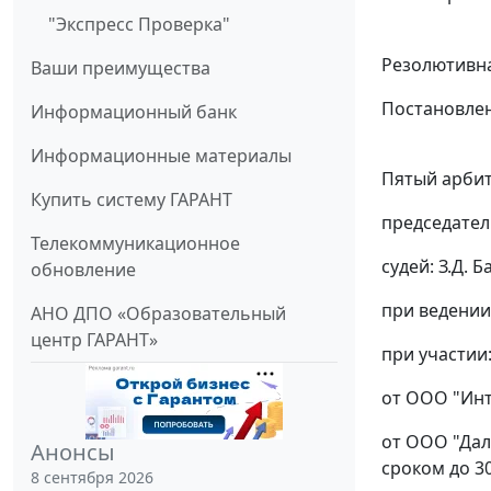
"Экспресс Проверка"
Резолютивна
Ваши преимущества
Постановлен
Информационный банк
Информационные материалы
Пятый арбит
Купить систему ГАРАНТ
председател
Телекоммуникационное
судей: З.Д. 
обновление
при ведении
АНО ДПО «Образовательный
центр ГАРАНТ»
при участии
от ООО "Инт
от ООО "Дал
Анонсы
сроком до 30
8 сентября 2026