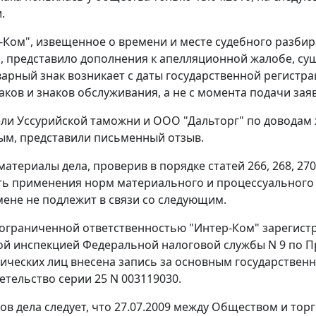
.
Ком", извещенное о времени и месте судебного разбира
м, представило дополнения к апелляционной жалобе, су
варный знак возникает с даты государственной регистра
аков и знаков обслуживания, а не с момента подачи заяв
ли Уссурийской таможни и ООО "Дальторг" по доводам 
м, представили письменный отзыв.
материалы дела, проверив в порядке
статей 266
,
268
,
270
ь применения норм материального и процессуального п
ене не подлежит в связи со следующим.
ограниченной ответственностью "Интер-Ком" зарегистр
 инспекцией Федеральной налоговой службы N 9 по Пр
ических лиц внесена запись за основным государстве
етельство серии 25 N 003119030.
ов дела следует, что 27.07.2009 между Обществом и тор