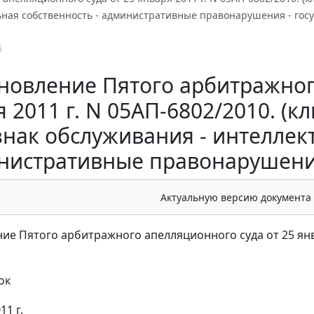
ьная собственность - административные правонарушения - гос
6
новление Пятого арбитражног
 2011 г. N 05АП-6802/2010. (
 знак обслуживания - интеллек
нистративные правонарушения
Актуальную версию документа
ие Пятого арбитражного апелляционного суда от 25 янва
ок
11 г.