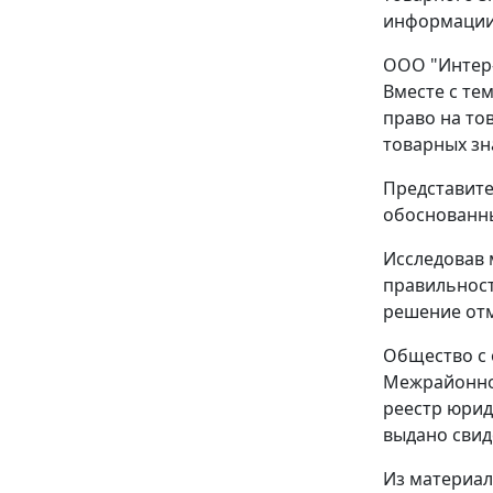
информации
ООО "Интер-
Вместе с те
право на то
товарных зн
Представите
обоснованны
Исследовав 
правильност
решение отм
Общество с 
Межрайонной
реестр юрид
выдано свид
Из материал