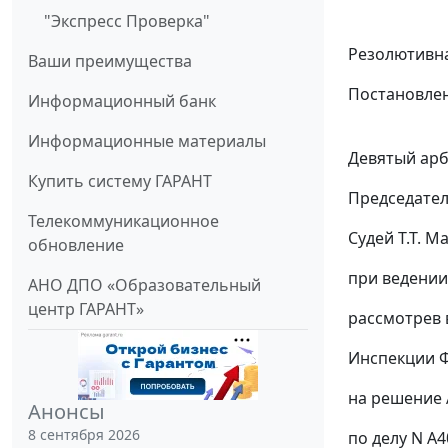
"Экспресс Проверка"
Резолютивна
Ваши преимущества
Постановлен
Информационный банк
Информационные материалы
Девятый арб
Купить систему ГАРАНТ
Председател
Телекоммуникационное
Судей Т.Т. М
обновление
при ведении
АНО ДПО «Образовательный
центр ГАРАНТ»
рассмотрев 
Инспекции Ф
на решение 
Анонсы
8 сентября 2026
по делу N А4