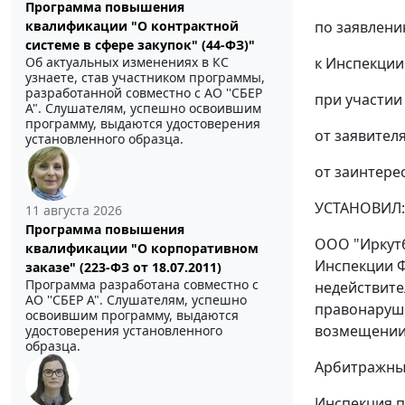
Программа повышения
по заявлени
квалификации "О контрактной
системе в сфере закупок" (44-ФЗ)"
к Инспекции
Об актуальных изменениях в КС
узнаете, став участником программы,
разработанной совместно с АО ''СБЕР
при участии
А". Слушателям, успешно освоившим
программу, выдаются удостоверения
от заявителя
установленного образца.
от заинтерес
УСТАНОВИЛ:
11 августа 2026
Программа повышения
ООО "Иркутб
квалификации "О корпоративном
Инспекции Ф
заказе" (223-ФЗ от 18.07.2011)
Программа разработана совместно с
недействите
АО ''СБЕР А". Слушателям, успешно
правонаруше
освоившим программу, выдаются
возмещении 
удостоверения установленного
образца.
Арбитражный
Инспекция п