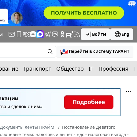
м
Войти
Eng
Перейти в систему ГАРАНТ
ование
Транспорт
Общество
IT
Профессия
П
Документы ленты ПРАЙМ
Постановление Девятого
ключевые темы: налоговый вычет - ндс - налоговая выгода -