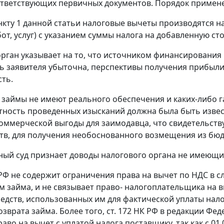
тветствующих первичных документов. Порядок примен
нкту 1 данной статьи налоговые вычеты производятся н
бот, услуг) с указанием суммы налога на добавленную ст
рган указывает на то, что источником финансирования
ь заявителя убыточна, перспективы получения прибыли 
ть.
займы не имеют реального обеспечения и каких-либо га
тность проведенных изысканий должна была быть извест
оммерческой выгоды для заимодавца, что свидетельств
тв, для получения необоснованного возмещения из бюд
ый суд признает доводы налогового органа не имеющи
Ф не содержит ограничения права на вычет по НДС в с
м займа, и не связывает право- налогоплательщика на 
едств, использованных им для фактической уплаты налог
зврата займа. Более того,
ст. 172
НК РФ в редакции
Фед
аво на вычет с уплатой налога поставщику, так как с 01