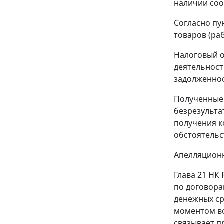
наличии соо
Согласно пу
товаров (ра
Налоговый о
деятельност
задолженнос
Полученные 
безрезульта
получения к
обстоятельс
Апелляционн
Глава 21
НК Р
по договора
денежных ср
моментом во
связывает пр