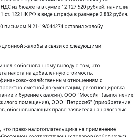
НДС из бюджета в сумме 12 127 520 рублей; начислил
 1 ст. 122
НК РФ в виде штрафа в размере 2 882 рубля.
10 письмом N 21-19/044274 оставил жалобу
ляционной жалобы в связи со следующими
ишел к обоснованному выводу о том, что
та налога на добавленную стоимость,
о финансово-хозяйственным отношениям с
 проектно-сметной документации, рекогносцировка
тание и бурение скважин), ООО "Мосойл" (выполнение
нежилого помещения), ООО "Петросиб" (приобретение
тов, обосновывающих право заявителя на налоговые
м, что право налогоплательщика на применение
обретением соответствующих товаров (работ, услуг)