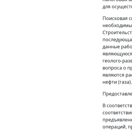
для осущест
Поисковая с
необходимым
Строительст
последующая
данные рабо
являющуюся 
геолого-раз
вопроса о п
являются ра
нефти (газа).
Предоставл
В соответст
соответстви
предъявленн
операций, п