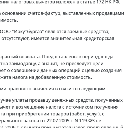
ения налоговых вычетов изложен в
статье 172
НК РФ.
а основании счетов-фактур, выставленных продавцами
оимость.
 OOО "Иркутбургаз" являются заемные средства;
отсутствуют, имеется значительная кредиторская
рантий возврата. Предоставлены в период, когда
на заимодавцу, а значит, не преследует цели
ует о совершении данных операций с целью создания
жета налога на добавленную стоимость.
ми правового значения в связи со следующим.
лучае уплаты продавцу денежных средств, полученных
вычет и возмещение налога с источником получения
а при приобретении товаров (работ, услуг), с
ерального закона
от 22.07.2005 г. N 119-ФЗ не
.01.2006 г. к вычету принимается налог, предъявленный