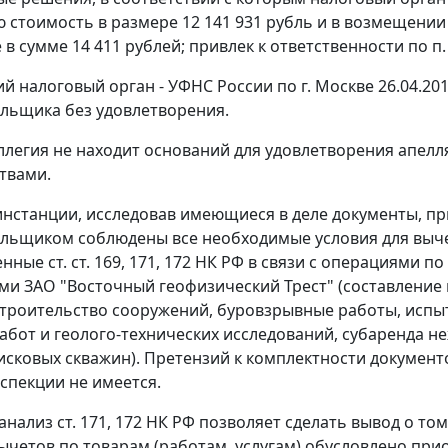
 стоимость в размере 12 141 931 рубль и в возмещении 
 в сумме 14 411 рублей; привлек к ответственности по
п.
 налоговый орган - УФНС России по г. Москве 26.04.20
льщика без удовлетворения.
ллегия не находит оснований для удовлетворения апел
твами.
инстанции, исследовав имеющиеся в деле документы, пр
льщиком соблюдены все необходимые условия для выче
нные ст. ст.
169
,
171
,
172
НК РФ в связи с операциями п
ми ЗАО "Восточный геофизический Трест" (составление
строительство сооружений, буровзрывные работы, испы
абот и геолого-технических исследований, субаренда 
оисковых скважин). Претензий к комплектности докумен
нспекции не имеется.
анализ ст.
171
,
172
НК РФ позволяет сделать вывод о то
ычетов по товарам (работам, услугам) обусловлено при