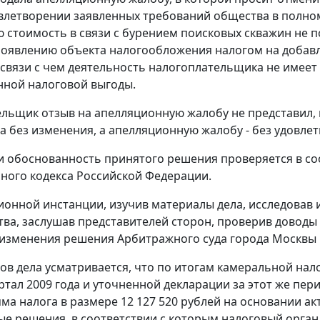
овлетворении заявленных требований общества в полном
 стоимость в связи с бурением поисковых скважин не 
появлению объекта налогообложения налогом на добав
 связи с чем деятельность налогоплательщика не имеет
ной налоговой выгоды.
льщик отзыв на апелляционную жалобу не представил, 
а без изменения, а апелляционную жалобу - без удовле
и обоснованность принятого решения проверяется в со
ного кодекса Российской Федерации.
ионной инстанции, изучив материалы дела, исследовав
тва, заслушав представителей сторон, проверив доводы
изменения решения Арбитражного суда города Москвы 
ов дела усматривается, что по итогам камеральной нал
артал 2009 года и уточненной декларации за этот же пе
ма налога в размере 12 127 520 рублей на основании ак
е решения, в соответствии с которым налоговый орган 