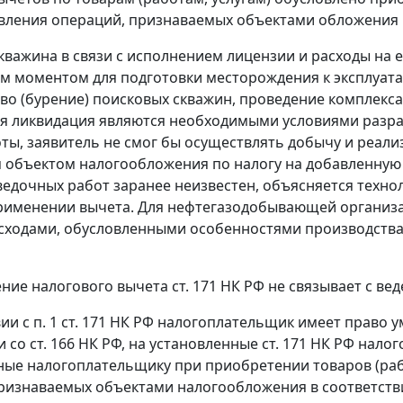
вления операций, признаваемых объектами обложения 
кважина в связи с исполнением лицензии и расходы на 
 моментом для подготовки месторождения к эксплуатац
во (бурение) поисковых скважин, проведение комплекса 
 ликвидация являются необходимыми условиями разра
ты, заявитель не смог бы осуществлять добычу и реализ
объектом налогообложения по налогу на добавленную с
ведочных работ заранее неизвестен, объясняется техно
рименении вычета. Для нефтегазодобывающей организа
сходами, обусловленными особенностями производства
ение налогового вычета
ст. 171
НК РФ не связывает с ве
вии с
п. 1 ст. 171
НК РФ налогоплательщик имеет право у
и со
ст. 166
НК РФ, на установленные
ст. 171
НК РФ налог
ые налогоплательщику при приобретении товаров (рабо
ризнаваемых объектами налогообложения в соответств