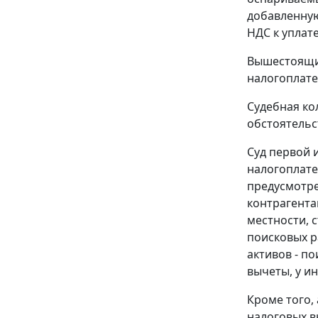
добавленную
НДС к уплате
Вышестоящий
налогоплате
Судебная ко
обстоятельс
Суд первой 
налогоплате
предусмотре
контрагента
местности, 
поисковых р
активов - п
вычеты, у и
Кроме того, 
налоговых в