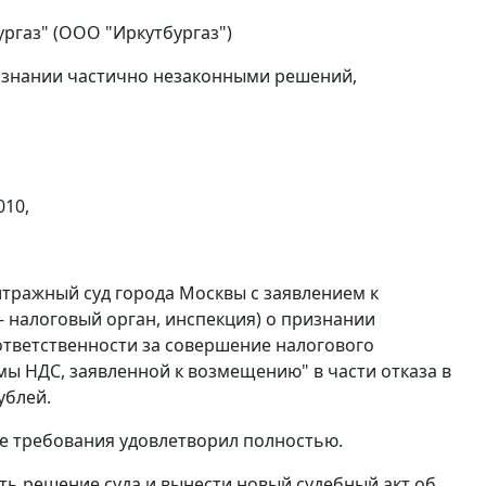
ргаз" (ООО "Иркутбургаз")
ризнании частично незаконными решений,
010,
итражный суд города Москвы с заявлением к
- налоговый орган, инспекция) о признании
ответственности за совершение налогового
мы НДС, заявленной к возмещению" в части отказа в
ублей.
е требования удовлетворил полностью.
ть решение суда и вынести новый судебный акт об