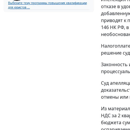
Выберите тему программы повышения квалификации
отказе в уд
для юристов ...
добавленную
приводят к 
146
НК РФ, в
необоснован
Налогоплате
решение суд
Законность 
процессуаль
Суд апелляц
доказательс
отмены или 
Из материал
НДС за 2 кв
бюджета сум
оспариваемы