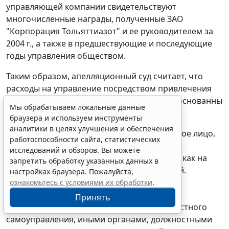
управляющей компании свидетельствуют
многочисленные награды, полученные ЗАО
"Корпорация Тольяттиазот" и ее руководителем за
2004 г., а также в предшествующие и последующие
годы управления обществом.
Таким образом, апелляционный суд считает, что
расходы на управление посредством привлечения
управляющей компании экономически обоснованны
Мы обрабатываем локальные данные
и документально подтверждены.
браузера и используем инструменты
аналитики в целях улучшения и обеспечения
Согласно
ч. 1 ст. 65
,
ч. 5 ст. 200
АПК РФ каждое лицо,
работоспособности сайта, статистических
участвующее в деле, должно доказать
исследований и обзоров. Вы можете
обстоятельства, на которые оно ссылается как на
запретить обработку указанных данных в
основание своих требований и возражений.
настройках браузера. Пожалуйста,
Обязанность доказывания обстоятельств,
ознакомьтесь с условиями их обработки
.
послуживших основанием для принятия
Принять
государственными органами, органами местного
самоуправления, иными органами, должностными