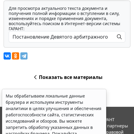
Для просмотра актуального текста документа и
получения полной информации о вступлении в силу,
изменениях и порядке применения документа,
воспользуйтесь поиском в Интернет-версии системы
ГАРАНТ:
Показать все материалы
Мы обрабатываем локальные данные
браузера и используем инструменты
аналитики в целях улучшения и обеспечения
работоспособности сайта, статистических
© ООО "НПП "ГАРАНТ-СЕРВИС", 2026. Система ГАРАНТ
исследований и обзоров. Вы можете
выпускается с 1990 года. Компания "Гарант" и ее партнеры
запретить обработку указанных данных в
являются участниками Российской ассоциации правовой
настройках браузера. Пожалуйста,