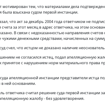
т мотивирован тем, что материалами дела подтвержден
ая была взыскана судом первой инстанции.
азал, что акт за декабрь 2004 года ответчиком не подпи
 счета за этот месяц в адрес ответчика, на этом основ
тказано. В связи с недоказанностью направления счетов
 чужими денежными средствами, начисленных на сумму
 суд счел, что истцом не доказано наличие неосновател
шением не согласился истец, подал апелляционную жал
к принятое с нарушением норм материального права пр
 суда апелляционной инстанции представители истца 
в ней основаниям.
ль ответчика считал решение суда первой инстанции з
апелляционную жалобу - без удовлетворения.