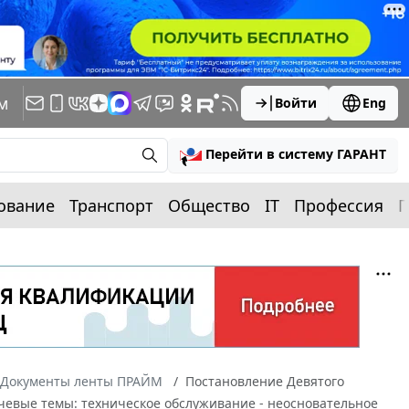
м
Войти
Eng
Перейти в систему ГАРАНТ
ование
Транспорт
Общество
IT
Профессия
П
Документы ленты ПРАЙМ
Постановление Девятого
ючевые темы: техническое обслуживание - неосновательное