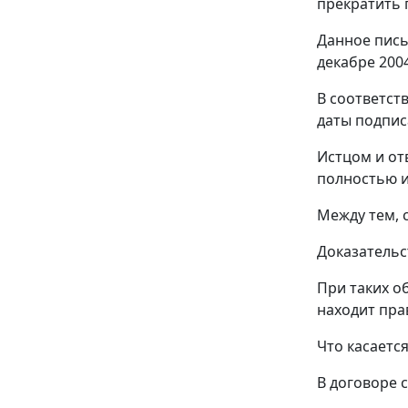
прекратить п
Данное пись
декабре 200
В соответст
даты подпис
Истцом и от
полностью и
Между тем, 
Доказательс
При таких о
находит пр
Что касаетс
В договоре 