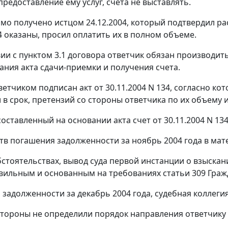
редоставление ему услуг, счета не выставлять.
мо получено истцом 24.12.2004, который подтвердил раст
4 оказаны, просил оплатить их в полном объеме.
вии с пунктом 3.1 договора ответчик обязан производить
ания акта сдачи-приемки и получения счета.
ветчиком подписан акт от 30.11.2004 N 134, согласно ко
 в срок, претензий со стороны ответчика по их объему и
составленный на основании акта счет от 30.11.2004 N 13
тв погашения задолженности за ноябрь 2004 года в мате
бстоятельствах, вывод суда первой инстанции о взыскани
авильным и основанным на требованиях
статьи 309
Граж
я задолженности за декабрь 2004 года, судебная колле
стороны не определили порядок направления ответчику 