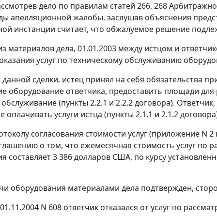
ссмотрев дело по правилам статей
266
,
268
Арбитражног
ды апелляционной жалобы, заслушав объяснения предста
ой инстанции считает, что обжалуемое решение подле
 из материалов дела, 01.01.2003 между истцом и ответч
 оказания услуг по техническому обслуживанию оборудо
 данной сделки, истец принял на себя обязательства пр
е оборудование ответчика, предоставить площади для 
обслуживание (пункты 2.2.1 и 2.2.2 договора). Ответчи
же оплачивать услуги истца (пункты 2.1.1 и 2.1.2 договора)
токолу согласования стоимости услуг (приложение N 2 к 
глашению о том, что ежемесячная стоимость услуг по
я составляет 3 386 долларов США, по курсу установленн
чи оборудования материалами дела подтвержден, сторо
01.11.2004 N 608 ответчик отказался от услуг по рассма