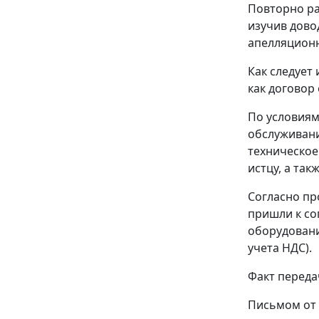
Повторно ра
изучив дово
апелляционн
Как следует
как договор
По условиям
обслуживани
техническое 
истцу, а так
Согласно про
пришли к со
оборудовани
учета НДС).
Факт переда
Письмом от 