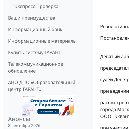
"Экспресс Проверка"
Ваши преимущества
Резолютивна
Информационный банк
Постановлен
Информационные материалы
Купить систему ГАРАНТ
Девятый арб
Телекоммуникационное
председател
обновление
судей Дегтяр
АНО ДПО «Образовательный
центр ГАРАНТ»
при ведении
рассмотрев 
города Москв
ООО "Эквант"
Анонсы
8 сентября 2026
при участии