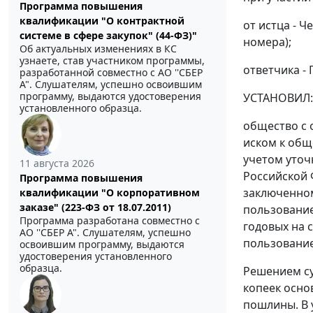
Программа повышения
квалификации "О контрактной
от истца - Ч
системе в сфере закупок" (44-ФЗ)"
номера);
Об актуальных изменениях в КС
узнаете, став участником программы,
ответчика - 
разработанной совместно с АО ''СБЕР
А". Слушателям, успешно освоившим
программу, выдаются удостоверения
УСТАНОВИЛ:
установленного образца.
общество с 
иском к обще
учетом уточ
11 августа 2026
Российской Ф
Программа повышения
заключенном
квалификации "О корпоративном
заказе" (223-ФЗ от 18.07.2011)
пользование
Программа разработана совместно с
годовых на 
АО ''СБЕР А". Слушателям, успешно
пользование
освоившим программу, выдаются
удостоверения установленного
образца.
Решением су
копеек осно
пошлины. В 