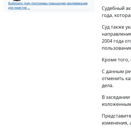
Выберите тему программы повышения квалификации
Судебный ак
для юристов ...
года, котор
Суд также ук
направления
2004 года о
пользование
Кроме того,
С данным ре
отменить ка
дела.
В заседании
изложенным 
Представите
изменения, 