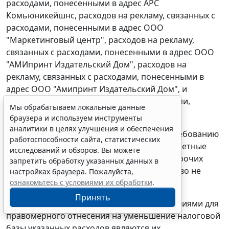
расходами, понесенными в адрес АРС
Комьюникейшнс, расходов на рекламу, связанных с
расходами, понесенными в адрес ООО
"Маркетинговый центр", расходов на рекламу,
связанных с расходами, понесенными в адрес ООО
"АМИпринт Издательский Дом", расходов на
рекламу, связанных с расходами, понесенными в
адрес ООО "Амипринт Издательский Дом", и
расходов на рекламу, связанных с расходами,
Мы обрабатываем локальные данные
понесенными в адрес Центр Форит.
браузера и используем инструменты
аналитики в целях улучшения и обеспечения
Материалами дела установлено, что по требованию
работоспособности сайта, статистических
инспекции от 22.01.2008 N 46 первичные учетные
исследований и обзоров. Вы можете
документы, подтверждающие отнесение прочих
запретить обработку указанных данных в
расходов на затраты организации, общество не
настройках браузера. Пожалуйста,
ознакомьтесь с условиями их обработки
.
представило.
Принять
В силу
ст.252
Кодекса обязательными условиями для
правомерного отнесения на уменьшение налоговой
базы указанных расходов являются их