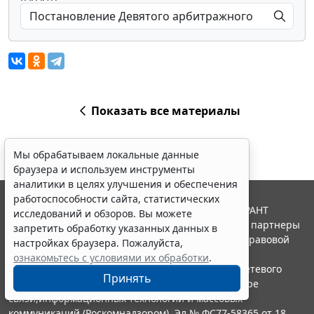
Показать все материалы
Мы обрабатываем локальные данные
браузера и используем инструменты
аналитики в целях улучшения и обеспечения
работоспособности сайта, статистических
© ООО "НПП "ГАРАНТ-СЕРВИС", 2026. Система ГАРАНТ
исследований и обзоров. Вы можете
выпускается с 1990 года. Компания "Гарант" и ее партнеры
запретить обработку указанных данных в
являются участниками Российской ассоциации правовой
настройках браузера. Пожалуйста,
информации ГАРАНТ.
ознакомьтесь с условиями их обработки
.
Портал ГАРАНТ.РУ зарегистрирован в качестве сетевого
Принять
издания Федеральной службой по надзору в сфере
связи,информационных технологий и массовых
коммуникаций (Роскомнадзором), Эл № ФС77-58365 от 18