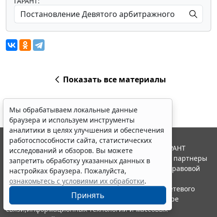
ГАРАНТ:
Показать все материалы
Мы обрабатываем локальные данные
браузера и используем инструменты
аналитики в целях улучшения и обеспечения
работоспособности сайта, статистических
© ООО "НПП "ГАРАНТ-СЕРВИС", 2026. Система ГАРАНТ
исследований и обзоров. Вы можете
выпускается с 1990 года. Компания "Гарант" и ее партнеры
запретить обработку указанных данных в
являются участниками Российской ассоциации правовой
настройках браузера. Пожалуйста,
информации ГАРАНТ.
ознакомьтесь с условиями их обработки
.
Портал ГАРАНТ.РУ зарегистрирован в качестве сетевого
Принять
издания Федеральной службой по надзору в сфере
связи,информационных технологий и массовых