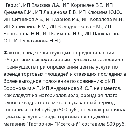
"Герис", ИП Власова Л.А., ИП Корпылев В.Е., ИП
Дунаева Е.И., ИП Лащенова Е.В., ИП Клюкина Ю.Ю.,
ИП Ситников А.В., ИП Азанов Р.В., ИП Ковалева М.Н.,
ИП Халиулина Р.М., ИП Володченкова Е.М., ИП
Брюханова Н.Н., ИП Климова Н.Л., ИП Панкратова
О.Т., ИП Брюханова Н.Н.).
Фактов, свидетельствующих о предоставлении
обществом вышеуказанным субъектам каких-либо
преимуществ при определении цен на услуги по
аренде торговых площадей и ставящих последних в
более выгодное положение по сравнению с ИП
Вороновым А.Г., ИП Андриановой Ю.Г. не имеется.
Как следует из материалов дела, арендная плата
одного квадратного метра в указанный период
составила от 64 руб. до 500 руб., тогда как рыночная
цена на услуги аренды торговых площадей в
магазине "Гастроном "Исетский" составила 500 руб.