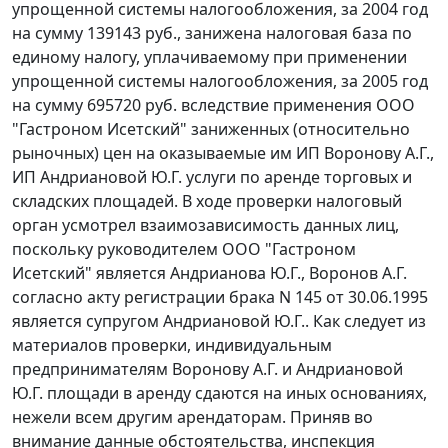
упрощенной системы налогообложения, за 2004 год
на сумму 139143 руб., занижена налоговая база по
единому налогу, уплачиваемому при применении
упрощенной системы налогообложения, за 2005 год
на сумму 695720 руб. вследствие применения ООО
"Гастроном Исетский" заниженных (относительно
рыночных) цен на оказываемые им ИП Воронову А.Г.,
ИП Андриановой Ю.Г. услуги по аренде торговых и
складских площадей. В ходе проверки налоговый
орган усмотрел взаимозависимость данных лиц,
поскольку руководителем ООО "Гастроном
Исетский" является Андрианова Ю.Г., Воронов А.Г.
согласно акту регистрации брака N 145 от 30.06.1995
является супругом Андриановой Ю.Г.. Как следует из
материалов проверки, индивидуальным
предпринимателям Воронову А.Г. и Андриановой
Ю.Г. площади в аренду сдаются на иных основаниях,
нежели всем другим арендаторам. Приняв во
внимание данные обстоятельства, инспекция