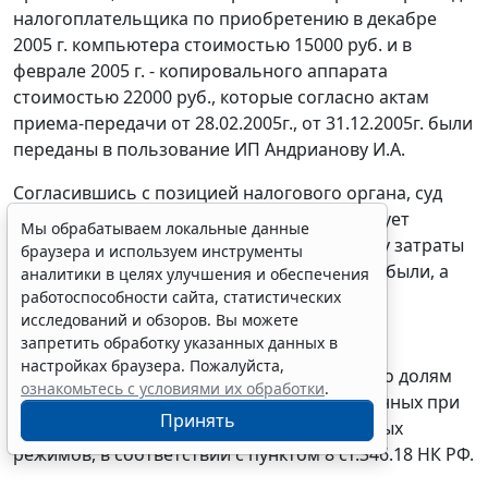
налогоплательщика по приобретению в декабре
2005 г. компьютера стоимостью 15000 руб. и в
феврале 2005 г. - копировального аппарата
стоимостью 22000 руб., которые согласно актам
приема-передачи от 28.02.2005г., от 31.12.2005г. были
переданы в пользование ИП Андрианову И.А.
Согласившись с позицией налогового органа, суд
указал, что в действиях заявителя отсутствует
Мы обрабатываем локальные данные
экономическая обоснованность, поскольку затраты
браузера и используем инструменты
заявитель несет не с целью получения прибыли, а
аналитики в целях улучшения и обеспечения
для улучшения условий арендаторов, не
работоспособности сайта, статистических
исследований и обзоров. Вы можете
оплачивающих услуги по аренде в течение
запретить обработку указанных данных в
длительного периода, и необходимостью
настройках браузера. Пожалуйста,
распределения расходов пропорционально долям
ознакомьтесь с условиями их обработки
.
доходов в общем объеме доходов, полученных при
Принять
применении разных специальных налоговых
режимов, в соответствии с
пунктом 8 ст.346.18
НК РФ.