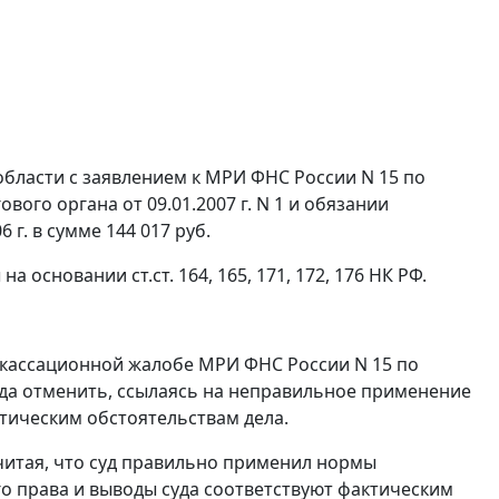
бласти с заявлением к МРИ ФНС России N 15 по
го органа от 09.01.2007 г. N 1 и обязании
г. в сумме 144 017 руб.
ы на основании
ст.ст. 164
,
165
,
171
,
172
,
176
НК РФ.
кассационной жалобе МРИ ФНС России N 15 по
уда отменить, ссылаясь на неправильное применение
тическим обстоятельствам дела.
считая, что суд правильно применил нормы
о права и выводы суда соответствуют фактическим