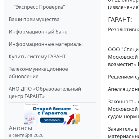
"Экспресс Проверка"
(извлечение
ГАРАНТ:
Ваши преимущества
Резолютивна
Информационный банк
Информационные материалы
ООО "Специн
Купить систему ГАРАНТ
Московской 
возместить 
Телекоммуникационное
обновление
Решением су
АНО ДПО «Образовательный
Апелляционн
центр ГАРАНТ»
Законность 
Московской 
судом норм 
Анонсы
Заявитель в
8 сентября 2026
материально