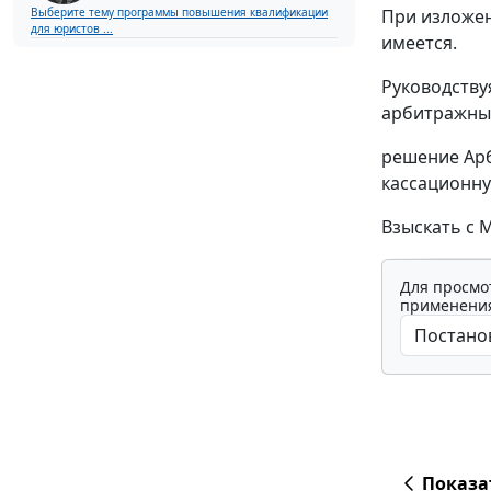
Выберите тему программы повышения квалификации
При изложен
для юристов ...
имеется.
Руководств
арбитражный
решение Арби
кассационну
Взыскать с 
Для просмо
применения
Показа