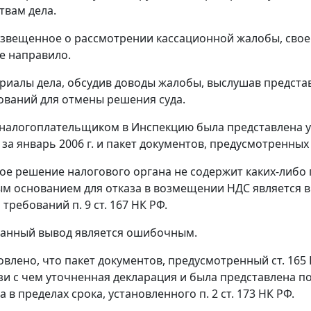
твам дела.
звещенное о рассмотрении кассационной жалобы, своег
е направило.
риалы дела, обсудив доводы жалобы, выслушав представ
ований для отмены решения суда.
г. налогоплательщиком в Инспекцию была представлена 
 за январь 2006 г. и пакет документов, предусмотренны
е решение налогового органа не содержит каких-либо 
м основанием для отказа в возмещении НДС является в
 требований
п. 9 ст. 167
НК РФ.
занный вывод является ошибочным.
овлено, что пакет документов, предусмотренный
ст. 165
вязи с чем уточненная декларация и была представлена п
а в пределах срока, установленного
п. 2 ст. 173
НК РФ.