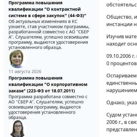
Программа повышения
обстоятельс
квалификации "О контрактной
системе в сфере закупок" (44-ФЗ)"
Общество, и
Об актуальных изменениях в КС
инстанции н
узнаете, став участником программы,
разработанной совместно с АО ''СБЕР
Изучив мате
А". Слушателям, успешно освоившим
программу, выдаются удостоверения
находит осн
установленного образца.
09.10.2006 
0 процентов
11 августа 2026
Оспариваемо
Программа повышения
единственны
квалификации "О корпоративном
нарушением
заказе" (223-ФЗ от 18.07.2011)
Программа разработана совместно с
АО ''СБЕР А". Слушателям, успешно
Однако, ука
освоившим программу, выдаются
удостоверения установленного
Судом устан
образца.
2006 г., в с
представлен