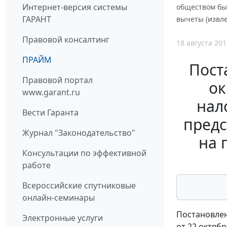
Интернет-версия системы
обществом бы
ГАРАНТ
вычеты (извл
Правовой консалтинг
18 августа 201
ПРАЙМ
Пост
Правовой портал
ок
www.garant.ru
нал
Вести Гаранта
предс
Журнал "Законодательство"
на 
Консультации по эффективной
работе
Всероссийские спутниковые
онлайн-семинары
Постановлен
Электронные услуги
от 22 октябр