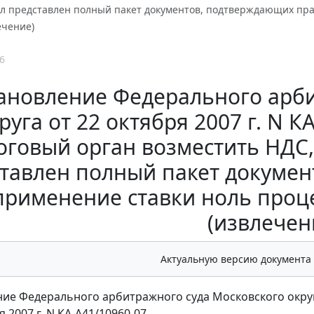
л представлен полный пакет документов, подтверждающих пра
ечение)
6
ановление Федерального арби
руга от 22 октября 2007 г. N К
оговый орган возместить НДС
тавлен полный пакет докуме
применение ставки ноль проц
(извлечен
Актуальную версию документа
ие Федерального арбитражного суда Московского окру
я 2007 г. N КА-А41/10960-07